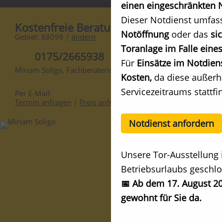
einen eingeschränkten N
Dieser Notdienst umfas
Kostenfreie Beratung
Notöffnung
oder das
si
Gebiet: 88099 |
ändern
Toranlage im Falle eines
0175/2665938
Für
Einsätze im Notdien
Miriam Soligo, Fachberaterin
Kosten,
da diese außerh
Servicezeitraums stattfi
Per E-Mail:
Termin anfragen
|
Preis anfragen
Notdienst anfordern
Unsere Tor-Ausstellung 
Betriebsurlaubs geschlo
📅 Ab dem 17. August 20
gewohnt für Sie da.