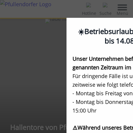
Menü
Hotline
Suche
☀️Betriebsurlau
bis 14.0
Unser Unternehmen befi
genannten Zeitraum im 
Für dringende Fälle ist 
zeitweise wie folgt telef
- Montag bis Freitag von
- Montag bis Donnerstag
15:00 Uhr
Hallentore von Pfullendorfer
⚠️Während unseres Betr