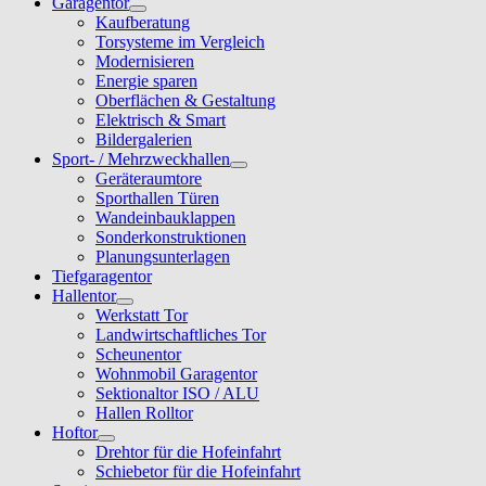
Garagentor
Kaufberatung
Torsysteme im Vergleich
Modernisieren
Energie sparen
Oberflächen & Gestaltung
Elektrisch & Smart
Bildergalerien
Sport- / Mehrzweckhallen
Geräteraumtore
Sporthallen Türen
Wandeinbauklappen
Sonderkonstruktionen
Planungsunterlagen
Tiefgaragentor
Hallentor
Werkstatt Tor
Landwirtschaftliches Tor
Scheunentor
Wohnmobil Garagentor
Sektionaltor ISO / ALU
Hallen Rolltor
Hoftor
Drehtor für die Hofeinfahrt
Schiebetor für die Hofeinfahrt