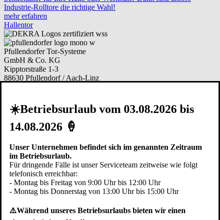
Industrie-Rolltore die richtige Wahl!
mehr erfahren
Hallentor
Pfullendorfer Tor-Systeme
GmbH & Co. KG
Kipptorstraße 1-3
88630 Pfullendorf / Aach-Linz
Deutschland
Telefon:
+49 (0)7552 2602-0
☀️Betriebsurlaub vom 03.08.2026 bis
Telefax: +49 (0)7552 6855
E-Mail:
info@pfullendorfer.de
14.08.2026 🍦
Häufig besucht:
Unser Unternehmen befindet sich im genannten Zeitraum
Garagentor Kaufberatung
im Betriebsurlaub.
Torsysteme im Vergleich
Für dringende Fälle ist unser Serviceteam zeitweise wie folgt
Modernisieren
telefonisch erreichbar:
Garagentor Bildgalerie
- Montag bis Freitag von 9:00 Uhr bis 12:00 Uhr
Ersatzteile bestellen
- Montag bis Donnerstag von 13:00 Uhr bis 15:00 Uhr
Arbeiten bei Pfullendorfer
⚠️Während unseres Betriebsurlaubs bieten wir einen