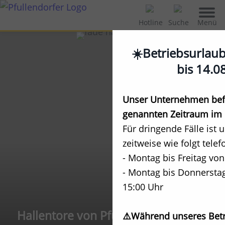
Menü
Hotline
Suche
☀️Betriebsurlau
bis 14.0
Unser Unternehmen befi
genannten Zeitraum im 
Für dringende Fälle ist 
zeitweise wie folgt telef
- Montag bis Freitag von
- Montag bis Donnerstag
15:00 Uhr
Hallentore von Pfullendorfer
⚠️Während unseres Betr