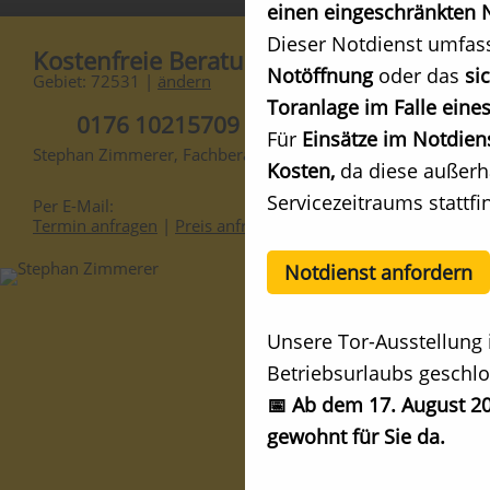
einen eingeschränkten N
Dieser Notdienst umfas
Kostenfreie Beratung
Notöffnung
oder das
si
Gebiet: 72531 |
ändern
Toranlage im Falle eines
0176 10215709
Für
Einsätze im Notdien
Stephan Zimmerer, Fachberater
Kosten,
da diese außerh
Servicezeitraums stattfi
Per E-Mail:
Termin anfragen
|
Preis anfragen
Notdienst anfordern
Unsere Tor-Ausstellung 
Betriebsurlaubs geschlo
📅 Ab dem 17. August 20
gewohnt für Sie da.