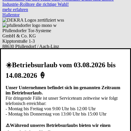
Industrie-Rolltore die richtige Wahl!
mehr erfahren
Hallentor
Pfullendorfer Tor-Systeme
GmbH & Co. KG
Kipptorstraße 1-3
88630 Pfullendorf / Aach-Linz
Deutschland
Telefon:
+49 (0)7552 2602-0
☀️Betriebsurlaub vom 03.08.2026 bis
Telefax: +49 (0)7552 6855
E-Mail:
info@pfullendorfer.de
14.08.2026 🍦
Häufig besucht:
Unser Unternehmen befindet sich im genannten Zeitraum
Garagentor Kaufberatung
im Betriebsurlaub.
Torsysteme im Vergleich
Für dringende Fälle ist unser Serviceteam zeitweise wie folgt
Modernisieren
telefonisch erreichbar:
Garagentor Bildgalerie
- Montag bis Freitag von 9:00 Uhr bis 12:00 Uhr
Ersatzteile bestellen
- Montag bis Donnerstag von 13:00 Uhr bis 15:00 Uhr
Arbeiten bei Pfullendorfer
⚠️Während unseres Betriebsurlaubs bieten wir einen