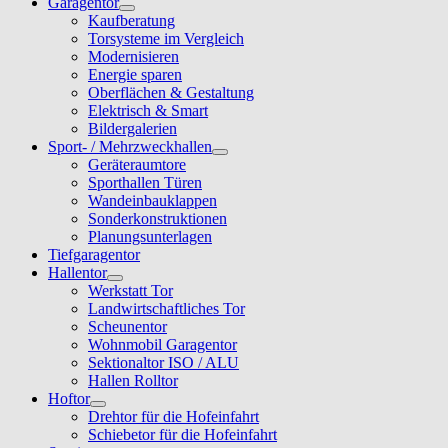
Garagentor
Kaufberatung
Torsysteme im Vergleich
Modernisieren
Energie sparen
Oberflächen & Gestaltung
Elektrisch & Smart
Bildergalerien
Sport- / Mehrzweckhallen
Geräteraumtore
Sporthallen Türen
Wandeinbauklappen
Sonderkonstruktionen
Planungsunterlagen
Tiefgaragentor
Hallentor
Werkstatt Tor
Landwirtschaftliches Tor
Scheunentor
Wohnmobil Garagentor
Sektionaltor ISO / ALU
Hallen Rolltor
Hoftor
Drehtor für die Hofeinfahrt
Schiebetor für die Hofeinfahrt