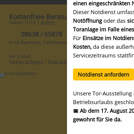
einen eingeschränkten N
Dieser Notdienst umfas
Kostenfreie Beratung
Notöffnung
oder das
si
Gebiet: 6314 |
ändern
Toranlage im Falle eines
08638 / 65878
Für
Einsätze im Notdien
Ernst Baumann, Fachberater
Kosten,
da diese außerh
Servicezeitraums stattfi
Per E-Mail:
Termin anfragen
|
Preis anfragen
Notdienst anfordern
Unsere Tor-Ausstellung 
Betriebsurlaubs geschlo
📅 Ab dem 17. August 20
gewohnt für Sie da.