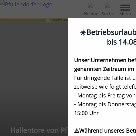
Menü
Hotline
Suche
☀️Betriebsurlau
bis 14.0
Unser Unternehmen befi
genannten Zeitraum im 
Für dringende Fälle ist 
zeitweise wie folgt telef
- Montag bis Freitag von
- Montag bis Donnerstag
15:00 Uhr
Hallentore von Pfullendorfer
⚠️Während unseres Betr