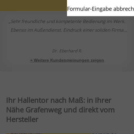
Formular-Eingabe abbrec
Sehr freundliche und kompetente Bedienung im Werk.
Ebenso im Außendienst. Eindruck einer soliden Firma
einschließlich Monteuren etc.
Dr. Eberhard R.
» Weitere Kundenmeinungen zeigen
Ihr Hallentor nach Maß: in Ihrer
Nähe Grafenweg und direkt vom
Hersteller
Scheunentor