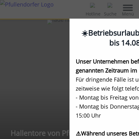
Menü
Hotline
Suche
☀️Betriebsurlau
bis 14.0
Unser Unternehmen befi
genannten Zeitraum im 
Für dringende Fälle ist 
zeitweise wie folgt telef
- Montag bis Freitag von
- Montag bis Donnerstag
15:00 Uhr
Hallentore von Pfullendorfer
⚠️Während unseres Betr