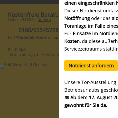
einen eingeschränkten N
Dieser Notdienst umfas
Kostenfreie Beratung
Notöffnung
oder das
si
Gebiet: 91608 |
ändern
Toranlage im Falle eines
0160/95545728
Für
Einsätze im Notdien
Rolf Westerfeld-Genenz, Fachberater
Kosten,
da diese außerh
Servicezeitraums stattfi
Per E-Mail:
Termin anfragen
|
Preis anfragen
Notdienst anfordern
Unsere Tor-Ausstellung 
Betriebsurlaubs geschlo
📅 Ab dem 17. August 20
gewohnt für Sie da.