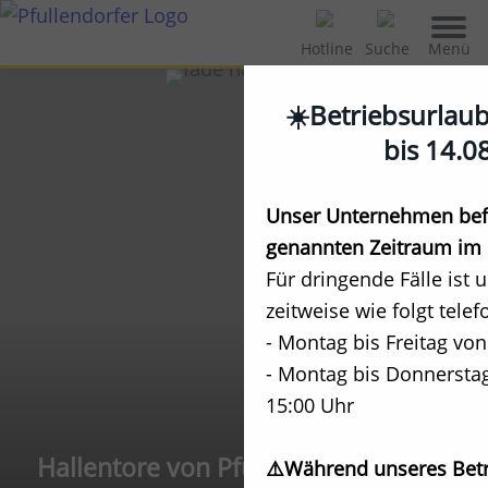
Menü
Hotline
Suche
☀️Betriebsurlau
bis 14.0
Unser Unternehmen befi
genannten Zeitraum im 
Für dringende Fälle ist 
zeitweise wie folgt telef
- Montag bis Freitag von
- Montag bis Donnerstag
15:00 Uhr
Hallentore von Pfullendorfer
⚠️Während unseres Betr