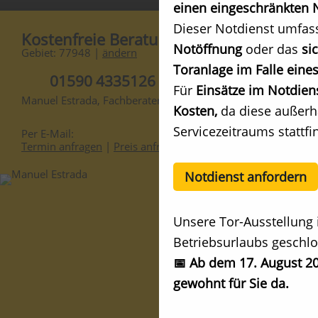
einen eingeschränkten N
Dieser Notdienst umfas
Kostenfreie Beratung
Notöffnung
oder das
si
Gebiet: 77948 |
ändern
Toranlage im Falle eines
01590 4335126
Für
Einsätze im Notdien
Manuel Estrada, Fachberater
Kosten,
da diese außerh
Servicezeitraums stattfi
Per E-Mail:
Termin anfragen
|
Preis anfragen
Notdienst anfordern
Unsere Tor-Ausstellung 
Betriebsurlaubs geschlo
📅 Ab dem 17. August 20
gewohnt für Sie da.