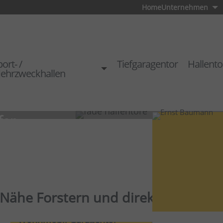
Home
Unternehmen
ort- /
Tiefgaragentor
Hallento
ehrzweckhallen
fer
r Nähe Forstern und direkt vom Hers
Wohnmobil Garagentor