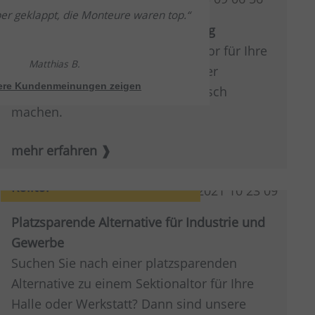
per geklappt, die Monteure waren top.
Zuverlässig im betrieblichen Alltag
Sie benötigen ein hochwertiges Tor für Ihre
Matthias B.
Werkstatt? Mit einem Pfullendorfer
tere Kundenmeinungen zeigen
Werkstattor können Sie nichts falsch
machen.
mehr erfahren
Rolltor
Platzsparende Alternative für Industrie und
Gewerbe
Suchen Sie nach einer platzsparenden
Alternative zu einem Sektionaltor für Ihre
Halle oder Werkstatt? Dann sind unsere