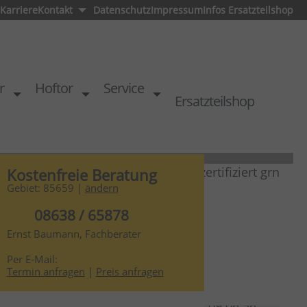
Karriere
Kontakt
Datenschutz
Impressum
Infos Ersatzteilshop
r
Hoftor
Service
Ersatzteilshop
Kostenfreie Beratung
Gebiet: 85659 |
ändern
08638 / 65878
Ernst Baumann, Fachberater
Per E-Mail:
teller
Termin anfragen
|
Preis anfragen
Werkstatttor