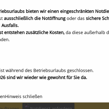
ebsurlaubs bieten wir einen eingeschränkten Notdie
st
ausschließlich die Notöffnung
oder das
sichere Sch
 Ausfalls.
t entstehen zusätzliche Kosten,
da diese außerhalb d
nden.
hrt
ist während des Betriebsurlaubs geschlossen.
isierung
26 sind wir wieder wie gewohnt für Sie da.
atur
hen
Hinweis schließen
auftragen
Notdienst anfordern