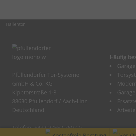
Hallentor
Häufig be
Garage
Pfullendorfer Tor-Systeme
Torsys
GmbH & Co. KG
Modern
Kipptorstraße 1-3
Garagen
88630 Pfullendorf / Aach-Linz
Ersatzt
Deutschland
Arbeite
Telefon:
+49 (0)7552 2602-0
Kostenfreie Beratung
Vor-Or