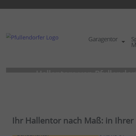
Garagentor
Sp
M
Hallentore von Pfullendor
Ihr Hallentor nach Maß: in Ihre
Scheunentor