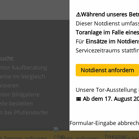
⚠️Während unseres Betri
Dieser Notdienst umfas
Toranlage im Falle eines
Für
Einsätze im Notdiens
Servicezeitraums stattfi
sucht:
Service:
ntor Kaufberatung
Beratungstermin /
Notdienst anfordern
teme im Vergleich
Angebotsanfrage
isieren
Werksausstellung Anfa
Unsere Tor-Ausstellung 
tor Bildgalerie
Renovierung / Modern
📅 Ab dem 17. August 20
eile bestellen
Kundendienst / Repar
n bei Pfullendorfer
Prüfung BG/TÜV
Downloads
Formular-Eingabe abbrec
Ihre Frage an uns
t Termin anfragen
Preis anfragen
Service be