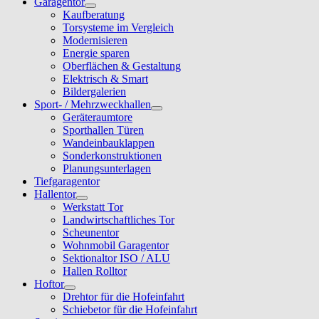
Garagentor
Kaufberatung
Torsysteme im Vergleich
Modernisieren
Energie sparen
Oberflächen & Gestaltung
Elektrisch & Smart
Bildergalerien
Sport- / Mehrzweckhallen
Geräteraumtore
Sporthallen Türen
Wandeinbauklappen
Sonderkonstruktionen
Planungsunterlagen
Tiefgaragentor
Hallentor
Werkstatt Tor
Landwirtschaftliches Tor
Scheunentor
Wohnmobil Garagentor
Sektionaltor ISO / ALU
Hallen Rolltor
Hoftor
Drehtor für die Hofeinfahrt
Schiebetor für die Hofeinfahrt