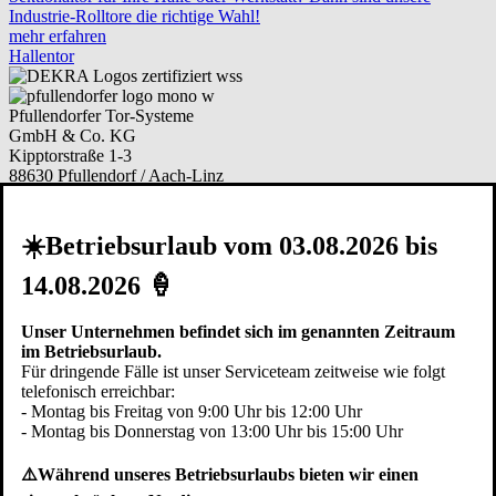
Industrie-Rolltore die richtige Wahl!
mehr erfahren
Hallentor
Pfullendorfer Tor-Systeme
GmbH & Co. KG
Kipptorstraße 1-3
88630 Pfullendorf / Aach-Linz
Deutschland
Telefon:
+49 (0)7552 2602-0
☀️Betriebsurlaub vom 03.08.2026 bis
Telefax: +49 (0)7552 6855
E-Mail:
info@pfullendorfer.de
14.08.2026 🍦
Häufig besucht:
Unser Unternehmen befindet sich im genannten Zeitraum
Garagentor Kaufberatung
im Betriebsurlaub.
Torsysteme im Vergleich
Für dringende Fälle ist unser Serviceteam zeitweise wie folgt
Modernisieren
telefonisch erreichbar:
Garagentor Bildgalerie
- Montag bis Freitag von 9:00 Uhr bis 12:00 Uhr
Ersatzteile bestellen
- Montag bis Donnerstag von 13:00 Uhr bis 15:00 Uhr
Arbeiten bei Pfullendorfer
⚠️Während unseres Betriebsurlaubs bieten wir einen