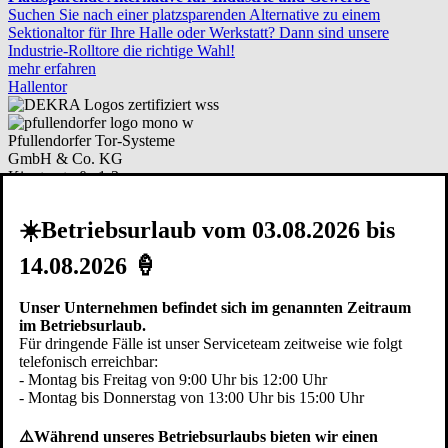
Suchen Sie nach einer platzsparenden Alternative zu einem
Sektionaltor für Ihre Halle oder Werkstatt? Dann sind unsere
Industrie-Rolltore die richtige Wahl!
mehr erfahren
Hallentor
Pfullendorfer Tor-Systeme
GmbH & Co. KG
Kipptorstraße 1-3
88630 Pfullendorf / Aach-Linz
Deutschland
☀️Betriebsurlaub vom 03.08.2026 bis
Telefon:
+49 (0)7552 2602-0
14.08.2026 🍦
Telefax: +49 (0)7552 6855
E-Mail:
info@pfullendorfer.de
Häufig besucht:
Unser Unternehmen befindet sich im genannten Zeitraum
im Betriebsurlaub.
Garagentor Kaufberatung
Für dringende Fälle ist unser Serviceteam zeitweise wie folgt
Torsysteme im Vergleich
telefonisch erreichbar:
Modernisieren
- Montag bis Freitag von 9:00 Uhr bis 12:00 Uhr
Garagentor Bildgalerie
- Montag bis Donnerstag von 13:00 Uhr bis 15:00 Uhr
Ersatzteile bestellen
Arbeiten bei Pfullendorfer
⚠️Während unseres Betriebsurlaubs bieten wir einen