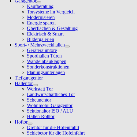
Garagentor
Kaufberatung
Torsysteme im Vergleich
Modernisieren
Energie sparen
Oberflächen & Gestaltung
Elektrisch & Smart
Bildergalerien
Sport- / Mehrzweckhallen
Geräteraumtore
Sporthallen Türen
Wandeinbauklappen
Sonderkonstruktionen
Planungsunterlagen
Tiefgaragentor
Hallentor
Werkstatt Tor
Landwirtschaftliches Tor
Scheunentor
Wohnmobil Garagentor
Sektionaltor ISO / ALU
Hallen Rolltor
Hoftor
Drehtor für die Hofeinfahrt
Schiebetor für die Hofeinfahrt