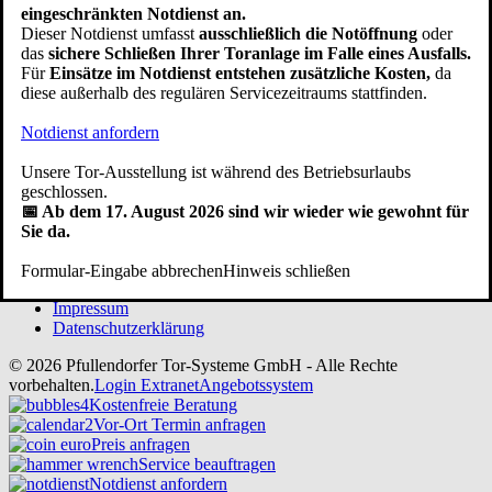
eingeschränkten Notdienst an.
Dieser Notdienst umfasst
ausschließlich die Notöffnung
oder
das
sichere Schließen Ihrer Toranlage im Falle eines Ausfalls.
Auf Google werden wir mit Ø 4.0 Sternen bei 110 Rezensionen
Für
Einsätze im Notdienst entstehen zusätzliche Kosten,
da
bewertet.
diese außerhalb des regulären Servicezeitraums stattfinden.
Service:
Notdienst anfordern
Beratungstermin / Angebotsanfrage
Werksausstellung Anfahrt
Unsere Tor-Ausstellung ist während des Betriebsurlaubs
Renovierung / Modernisierung
geschlossen.
Kundendienst / Reparatur
📅 Ab dem 17. August 2026 sind wir wieder wie gewohnt für
Prüfung BG/TÜV
Sie da.
Downloads
Ihre Frage an uns
Formular-Eingabe abbrechen
Hinweis schließen
Impressum
Datenschutzerklärung
© 2026 Pfullendorfer Tor-Systeme GmbH - Alle Rechte
vorbehalten.
Login Extranet
Angebotssystem
Kostenfreie Beratung
Vor-Ort Termin anfragen
Preis anfragen
Service beauftragen
Notdienst anfordern