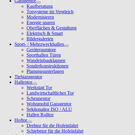
Garagentor
Kaufberatung
Torsysteme im Vergleich
Modernisieren
Energie sparen
Oberflächen & Gestaltung
Elektrisch & Smart
Bildergalerien
Sport- / Mehrzweckhallen
Geräteraumtore
Sporthallen Türen
Wandeinbauklappen
Sonderkonstruktionen
Planungsunterlagen
Tiefgaragentor
Hallentor
Werkstatt Tor
Landwirtschaftliches Tor
Scheunentor
Wohnmobil Garagentor
Sektionaltor ISO / ALU
Hallen Rolltor
Hoftor
Drehtor für die Hofeinfahrt
Schiebetor für die Hofeinfahrt