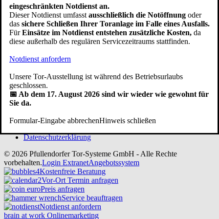
eingeschränkten Notdienst an.
Dieser Notdienst umfasst
ausschließlich die Notöffnung
oder
Auf Google werden wir mit Ø 4.0 Sternen bei 110 Rezensionen
das
sichere Schließen Ihrer Toranlage im Falle eines Ausfalls.
bewertet.
Für
Einsätze im Notdienst entstehen zusätzliche Kosten,
da
Service:
diese außerhalb des regulären Servicezeitraums stattfinden.
Beratungstermin / Angebotsanfrage
Notdienst anfordern
Werksausstellung Anfahrt
Renovierung / Modernisierung
Unsere Tor-Ausstellung ist während des Betriebsurlaubs
Kundendienst / Reparatur
geschlossen.
Prüfung BG/TÜV
📅 Ab dem 17. August 2026 sind wir wieder wie gewohnt für
Downloads
Sie da.
Ihre Frage an uns
Formular-Eingabe abbrechen
Hinweis schließen
Impressum
Datenschutzerklärung
© 2026 Pfullendorfer Tor-Systeme GmbH - Alle Rechte
vorbehalten.
Login Extranet
Angebotssystem
Kostenfreie Beratung
Vor-Ort Termin anfragen
Preis anfragen
Service beauftragen
Notdienst anfordern
brain at work Onlinemarketing