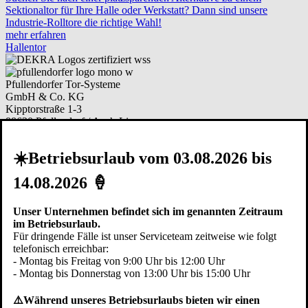
Sektionaltor für Ihre Halle oder Werkstatt? Dann sind unsere
Industrie-Rolltore die richtige Wahl!
mehr erfahren
Hallentor
Pfullendorfer Tor-Systeme
GmbH & Co. KG
Kipptorstraße 1-3
88630 Pfullendorf / Aach-Linz
Deutschland
☀️Betriebsurlaub vom 03.08.2026 bis
Telefon:
+49 (0)7552 2602-0
Telefax: +49 (0)7552 6855
14.08.2026 🍦
E-Mail:
info@pfullendorfer.de
Häufig besucht:
Unser Unternehmen befindet sich im genannten Zeitraum
Garagentor Kaufberatung
im Betriebsurlaub.
Torsysteme im Vergleich
Für dringende Fälle ist unser Serviceteam zeitweise wie folgt
Modernisieren
telefonisch erreichbar:
Garagentor Bildgalerie
- Montag bis Freitag von 9:00 Uhr bis 12:00 Uhr
Ersatzteile bestellen
- Montag bis Donnerstag von 13:00 Uhr bis 15:00 Uhr
Arbeiten bei Pfullendorfer
⚠️Während unseres Betriebsurlaubs bieten wir einen