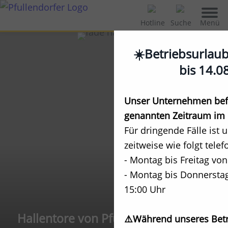
Menü
Hotline
Suche
☀️Betriebsurlau
bis 14.0
Unser Unternehmen befi
genannten Zeitraum im 
Für dringende Fälle ist 
zeitweise wie folgt telef
- Montag bis Freitag von
- Montag bis Donnerstag
15:00 Uhr
Hallentore von Pfullendorfer
⚠️Während unseres Betr