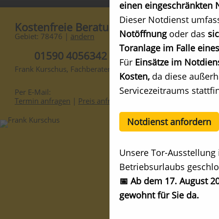
einen eingeschränkten N
Dieser Notdienst umfas
Kostenfreie Beratung
Notöffnung
oder das
si
Gebiet: 78476 |
ändern
Toranlage im Falle eines
01590 4056342
Für
Einsätze im Notdien
Frank Kurschus, Fachberater
Kosten,
da diese außerh
Servicezeitraums stattfi
Per E-Mail:
Termin anfragen
|
Preis anfragen
Notdienst anfordern
Unsere Tor-Ausstellung 
Betriebsurlaubs geschlo
📅 Ab dem 17. August 20
gewohnt für Sie da.