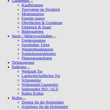
Garagentor
Kaufberatung
Torsysteme im Vergleich
Modernisieren
Energie sparen
Oberflächen & Gestaltung
Elektrisch & Smart
Bildergalerien
Sport- / Mehrzweckhallen
Geräteraumtore
Sporthallen Türen
Wandeinbauklappen
Sonderkonstruktionen
Planungsunterlagen
Tiefgaragentor
Hallentor
Werkstatt Tor
Landwirtschaftliches Tor
Scheunentor
Wohnmobil Garagentor
Sektionaltor ISO / ALU
Hallen Rolltor
Hoftor
Drehtor für die Hofeinfahrt
Schiebetor für die Hofeinfahrt