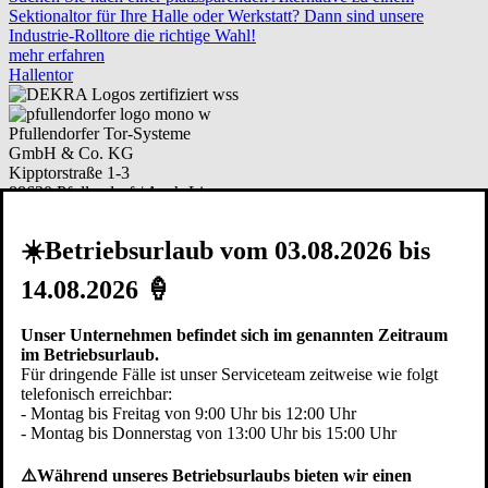
Sektionaltor für Ihre Halle oder Werkstatt? Dann sind unsere
Industrie-Rolltore die richtige Wahl!
mehr erfahren
Hallentor
Pfullendorfer Tor-Systeme
GmbH & Co. KG
Kipptorstraße 1-3
88630 Pfullendorf / Aach-Linz
Deutschland
☀️Betriebsurlaub vom 03.08.2026 bis
Telefon:
+49 (0)7552 2602-0
Telefax: +49 (0)7552 6855
14.08.2026 🍦
E-Mail:
info@pfullendorfer.de
Häufig besucht:
Unser Unternehmen befindet sich im genannten Zeitraum
Garagentor Kaufberatung
im Betriebsurlaub.
Torsysteme im Vergleich
Für dringende Fälle ist unser Serviceteam zeitweise wie folgt
Modernisieren
telefonisch erreichbar:
Garagentor Bildgalerie
- Montag bis Freitag von 9:00 Uhr bis 12:00 Uhr
Ersatzteile bestellen
- Montag bis Donnerstag von 13:00 Uhr bis 15:00 Uhr
Arbeiten bei Pfullendorfer
⚠️Während unseres Betriebsurlaubs bieten wir einen