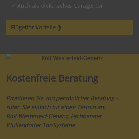
Auch als elektrisches Garagentor
Flügeltor Vorteile
Kostenfreie Beratung
Profitieren Sie von persönlicher Beratung -
rufen Sie einfach für einen Termin an:
Rolf Westerfeld-Genenz, Fachberater
Pfullendorfer Tor-Systeme