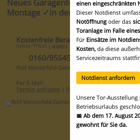
Neues Garagentor kaufen ✓mit
einen eingeschränkten N
Montage ✓in der Nähe!
Dieser Notdienst umfas
Notöffnung
oder das
si
Toranlage im Falle eines
Kostenfreie Beratung
Für
Einsätze im Notdien
Gebiet: 91635 |
ändern
Kosten,
da diese außerh
0160/95545728
Servicezeitraums stattfi
Rolf Westerfeld-Genenz, Fachberater
Notdienst anfordern
Per E-Mail:
Termin anfragen
|
Preis anfragen
Unsere Tor-Ausstellung 
Betriebsurlaubs geschlo
📅 Ab dem 17. August 20
gewohnt für Sie da.