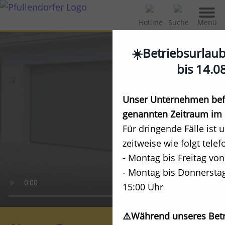
Menü
Hotline
Suche
☀️Betriebsurlau
bis 14.0
Unser Unternehmen befi
genannten Zeitraum im 
Für dringende Fälle ist 
zeitweise wie folgt telef
- Montag bis Freitag von
- Montag bis Donnerstag
15:00 Uhr
⚠️Während unseres Betr