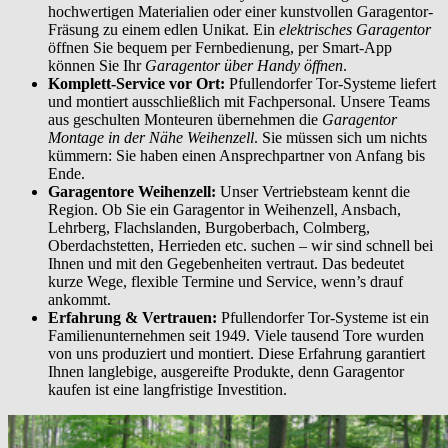
hochwertigen Materialien oder einer kunstvollen Garagentor-
Fräsung zu einem edlen Unikat. Ein
elektrisches Garagentor
öffnen Sie bequem per Fernbedienung, per Smart-App
können Sie Ihr
Garagentor über Handy öffnen
.
Komplett-Service vor Ort:
Pfullendorfer Tor-Systeme liefert
und montiert ausschließlich mit Fachpersonal. Unsere Teams
aus geschulten Monteuren übernehmen die
Garagentor
Montage in der Nähe Weihenzell
. Sie müssen sich um nichts
kümmern: Sie haben einen Ansprechpartner von Anfang bis
Ende.
Garagentore Weihenzell:
Unser Vertriebsteam kennt die
Region. Ob Sie ein Garagentor in Weihenzell, Ansbach,
Lehrberg, Flachslanden, Burgoberbach, Colmberg,
Oberdachstetten, Herrieden etc. suchen – wir sind schnell bei
Ihnen und mit den Gegebenheiten vertraut. Das bedeutet
kurze Wege, flexible Termine und Service, wenn’s drauf
ankommt.
Erfahrung & Vertrauen:
Pfullendorfer Tor-Systeme ist ein
Familienunternehmen seit 1949. Viele tausend Tore wurden
von uns produziert und montiert. Diese Erfahrung garantiert
Ihnen langlebige, ausgereifte Produkte, denn Garagentor
kaufen ist eine langfristige Investition.