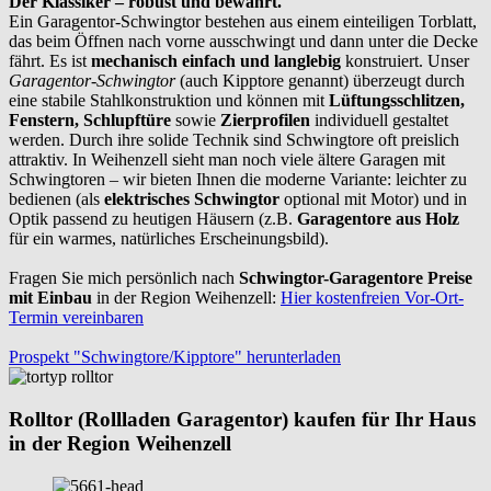
Der Klassiker – robust und bewährt.
Ein Garagentor-Schwingtor bestehen aus einem einteiligen Torblatt,
das beim Öffnen nach vorne ausschwingt und dann unter die Decke
fährt. Es ist
mechanisch einfach und langlebig
konstruiert. Unser
Garagentor-Schwingtor
(auch Kipptore genannt) überzeugt durch
eine stabile Stahlkonstruktion und können mit
Lüftungsschlitzen,
Fenstern, Schlupftüre
sowie
Zierprofilen
individuell gestaltet
werden. Durch ihre solide Technik sind Schwingtore oft preislich
attraktiv. In Weihenzell sieht man noch viele ältere Garagen mit
Schwingtoren – wir bieten Ihnen die moderne Variante: leichter zu
bedienen (als
elektrisches Schwingtor
optional mit Motor) und in
Optik passend zu heutigen Häusern (z.B.
Garagentore aus Holz
für ein warmes, natürliches Erscheinungsbild).
Fragen Sie mich persönlich nach
Schwingtor-Garagentore Preise
mit Einbau
in der Region Weihenzell:
Hier kostenfreien Vor-Ort-
Termin vereinbaren
Prospekt "Schwingtore/Kipptore" herunterladen
Rolltor (Rollladen Garagentor) kaufen für Ihr Haus
in der Region Weihenzell