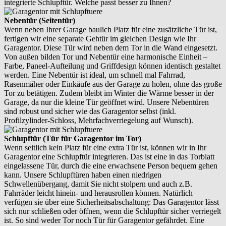
integrierte Schlupftür. Welche passt besser zu Ihnen?
Nebentür (Seitentür)
Wenn neben Ihrer Garage baulich Platz für eine zusätzliche Tür ist,
fertigen wir eine separate Gehtür im gleichen Design wie Ihr
Garagentor. Diese Tür wird neben dem Tor in die Wand eingesetzt.
Von außen bilden Tor und Nebentür eine harmonische Einheit –
Farbe, Paneel-Aufteilung und Griffdesign können identisch gestaltet
werden. Eine Nebentür ist ideal, um schnell mal Fahrrad,
Rasenmäher oder Einkäufe aus der Garage zu holen, ohne das große
Tor zu betätigen. Zudem bleibt im Winter die Wärme besser in der
Garage, da nur die kleine Tür geöffnet wird. Unsere Nebentüren
sind robust und sicher wie das Garagentor selbst (inkl.
Profilzylinder-Schloss, Mehrfachverriegelung auf Wunsch).
Schlupftür (Tür für Garagentor im Tor)
Wenn seitlich kein Platz für eine extra Tür ist, können wir in Ihr
Garagentor eine Schlupftür integrieren. Das ist eine in das Torblatt
eingelassene Tür, durch die eine erwachsene Person bequem gehen
kann. Unsere Schlupftüren haben einen niedrigen
Schwellenübergang, damit Sie nicht stolpern und auch z.B.
Fahrräder leicht hinein- und herausrollen können. Natürlich
verfügen sie über eine Sicherheitsabschaltung: Das Garagentor lässt
sich nur schließen oder öffnen, wenn die Schlupftür sicher verriegelt
ist. So sind weder Tor noch Tür für Garagentor gefährdet. Eine