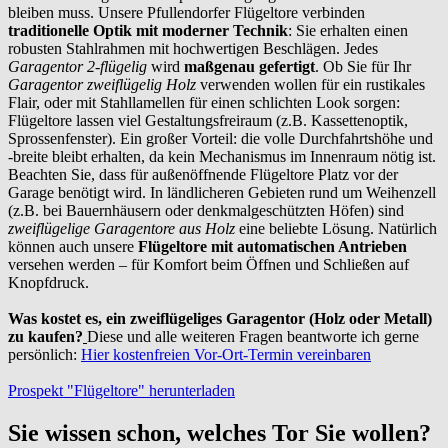
bleiben muss. Unsere Pfullendorfer Flügeltore verbinden
traditionelle Optik mit moderner Technik
: Sie erhalten einen
robusten Stahlrahmen mit hochwertigen Beschlägen. Jedes
Garagentor 2-flügelig
wird
maßgenau gefertigt
. Ob Sie für Ihr
Garagentor zweiflügelig Holz
verwenden wollen für ein rustikales
Flair, oder mit Stahllamellen für einen schlichten Look sorgen:
Flügeltore lassen viel Gestaltungsfreiraum (z.B. Kassettenoptik,
Sprossenfenster). Ein großer Vorteil: die volle Durchfahrtshöhe und
-breite bleibt erhalten, da kein Mechanismus im Innenraum nötig ist.
Beachten Sie, dass für außenöffnende Flügeltore Platz vor der
Garage benötigt wird. In ländlicheren Gebieten rund um Weihenzell
(z.B. bei Bauernhäusern oder denkmalgeschützten Höfen) sind
zweiflügelige Garagentore aus Holz
eine beliebte Lösung. Natürlich
können auch unsere
Flügeltore mit automatischen Antrieben
versehen werden – für Komfort beim Öffnen und Schließen auf
Knopfdruck.
Was kostet es, ein zweiflügeliges Garagentor (Holz oder Metall)
zu kaufen?
Diese und alle weiteren Fragen beantworte ich gerne
persönlich:
Hier kostenfreien Vor-Ort-Termin vereinbaren
Prospekt "Flügeltore" herunterladen
Sie wissen schon, welches Tor Sie wollen?