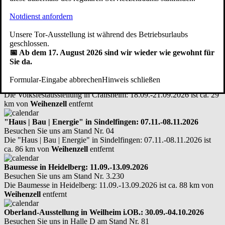
alten Tores, Sanierung der Schwellenschiene etc.
Notdienst anfordern
Hier kostenfreien Vor-Ort-Termin vereinbaren
Unsere Tor-Ausstellung ist während des Betriebsurlaubs
Hier treffen Sie uns persönlich: Messen -
geschlossen.
Ausstellungen - Infotage
📅 Ab dem 17. August 2026 sind wir wieder wie gewohnt für
Sie da.
Volksfestausstellung in Crailsheim: 18.09.-21.09.2026
Formular-Eingabe abbrechen
Hinweis schließen
Sie finden uns im Freigelände am Stand Nr. 137
Die Volksfestausstellung in Crailsheim: 18.09.-21.09.2026 ist ca. 29
km von
Weihenzell
entfernt
"Haus | Bau | Energie" in Sindelfingen: 07.11.-08.11.2026
Besuchen Sie uns am Stand Nr. 04
Die "Haus | Bau | Energie" in Sindelfingen: 07.11.-08.11.2026 ist
ca. 86 km von
Weihenzell
entfernt
Baumesse in Heidelberg: 11.09.-13.09.2026
Besuchen Sie uns am Stand Nr. 3.230
Die Baumesse in Heidelberg: 11.09.-13.09.2026 ist ca. 88 km von
Weihenzell
entfernt
Oberland-Ausstellung in Weilheim i.OB.: 30.09.-04.10.2026
Besuchen Sie uns in Halle D am Stand Nr. 81