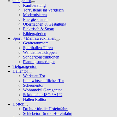
Garagentor
Kaufberatung
Torsysteme im Vergleich
Modernisieren
Energie sparen
Oberflächen & Gestaltung
Elektrisch & Smart
Bildergalerien
Sport- / Mehrzweckhallen
Geräteraumtore
Sporthallen Türen
Wandeinbauklappen
Sonderkonstruktionen
Planungsunterlagen
Tiefgaragentor
Hallentor
Werkstatt Tor
Landwirtschaftliches Tor
Scheunentor
Wohnmobil Garagentor
Sektionaltor ISO / ALU
Hallen Rolltor
Hoftor
Drehtor für die Hofeinfahrt
Schiebetor für die Hofeinfahrt