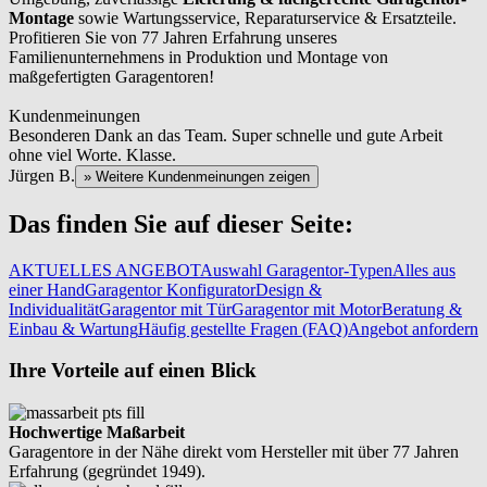
Montage
sowie Wartungsservice, Reparaturservice & Ersatzteile.
Profitieren Sie von 77 Jahren Erfahrung unseres
Familienunternehmens in Produktion und Montage von
maßgefertigten Garagentoren!
Kundenmeinungen
Besonderen Dank an das Team. Super schnelle und gute Arbeit
ohne viel Worte. Klasse.
Jürgen B.
» Weitere Kundenmeinungen zeigen
Das finden Sie auf dieser Seite:
AKTUELLES ANGEBOT
Auswahl Garagentor-Typen
Alles aus
einer Hand
Garagentor Konfigurator
Design &
Individualität
Garagentor mit Tür
Garagentor mit Motor
Beratung &
Einbau & Wartung
Häufig gestellte Fragen (FAQ)
Angebot anfordern
Ihre Vorteile auf einen Blick
Hochwertige Maßarbeit
Garagentore in der Nähe direkt vom Hersteller mit über 77 Jahren
Erfahrung (gegründet 1949).