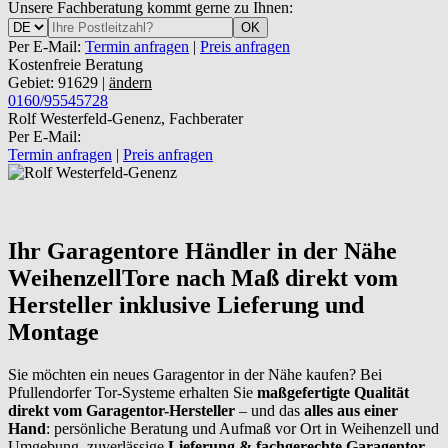
Unsere Fachberatung kommt gerne zu Ihnen:
OK
Per E-Mail:
Termin anfragen
|
Preis anfragen
Kostenfreie Beratung
Gebiet: 91629 |
ändern
0160/95545728
Rolf Westerfeld-Genenz, Fachberater
Per E-Mail:
Termin anfragen
|
Preis anfragen
Ihr Garagentore Händler in der Nähe
Weihenzell
Tore nach Maß direkt vom
Hersteller inklusive Lieferung und
Montage
Sie möchten ein neues Garagentor in der Nähe kaufen? Bei
Pfullendorfer Tor-Systeme erhalten Sie
maßgefertigte Qualität
direkt vom Garagentor-Hersteller
– und das
alles aus einer
Hand
: persönliche Beratung und Aufmaß vor Ort in Weihenzell und
Umgebung, zuverlässige
Lieferung & fachgerechte Garagentor-