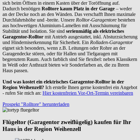
sich beim Öffnen in einem Kasten über der Toröffnung auf.
Dadurch benötigen
Rolltore kaum Platz in der Garage
– weder
an der Decke noch an den Wänden. Das verschafft Ihnen maximale
Durchfahrtshöhe und -breite. Unsere
Rolltor-Garagentore
bestehen
aus hochwertigen Aluminium-Lamellen mit Ausschäumung für
Stabilität und Isolation. Sie sind
serienmäßig als elektrisches
Garagentor-Rolltor
mit Antrieb ausgestattet, inkl. Absturzsicherung
und Hinderniserkennung für Sicherheit. Ein
Rolladen-Garagentor
eignet sich besonders, wenn z.B. Leitungen oder Rohre an der
Garagendecke stören, oder für Hallen und Tiefgaragen mit
begrenztem Raum. Auch farblich sind Sie flexibel: neben Klassikern
in Weiß oder Anthrazit bieten wir Sonderfarben an, die zu Ihrem
Haus passen.
Und was kostet ein elektrisches Garagentor-Rolltor in der
Region Weihenzell?
Ich erstelle Ihnen gerne kostenfrei ein Angebot
- rufen Sie mich an:
Hier kostenfreien Vor-Ort-Termin vereinbaren
Prospekt "Rolltore" herunterladen
Flügeltor (Garagentor zweiflügelig) kaufen für Ihr
Haus in der Region Weihenzell