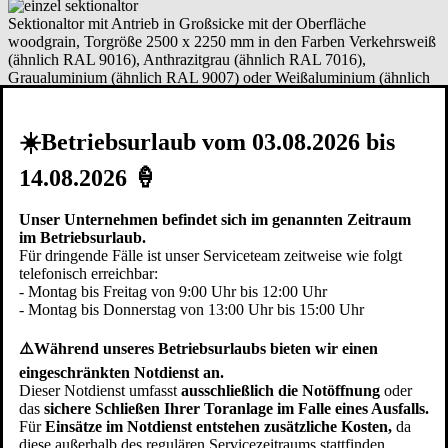
Sektionaltor mit Antrieb in Großsicke mit der Oberfläche
woodgrain, Torgröße 2500 x 2250 mm in den Farben Verkehrsweiß
(ähnlich RAL 9016), Anthrazitgrau (ähnlich RAL 7016),
Graualuminium (ähnlich RAL 9007) oder Weißaluminium (ähnlich
RAL 9006).
★ Jetzt ab € 2.649,- inkl. MwSt
✔ Kostenfreie Lieferung und Montage im Raum Weihenzell!
☀️Betriebsurlaub vom 03.08.2026 bis
zzgl. eventuell anfallender Kosten für Ausbau und Entsorgung des
14.08.2026 🍦
alten Tores, Sanierung der Schwellenschiene etc.
Hier kostenfreien Vor-Ort-Termin vereinbaren
Unser Unternehmen befindet sich im genannten Zeitraum
im Betriebsurlaub.
Doppel-Garagentor
Sektionaltor mit Einbau
Für dringende Fälle ist unser Serviceteam zeitweise wie folgt
telefonisch erreichbar:
- Montag bis Freitag von 9:00 Uhr bis 12:00 Uhr
Sektionaltor mit Antrieb in Großlamelle mit der Oberfläche
- Montag bis Donnerstag von 13:00 Uhr bis 15:00 Uhr
woodgrain, Torgröße 5000 x 2250 mm in den Farben Verkehrsweiß
(ähnlich RAL 9016), Anthrazitgrau (ähnlich RAL 7016),
⚠️Während unseres Betriebsurlaubs bieten wir einen
Graualuminium (ähnlich RAL 9007) oder Weißaluminium (ähnlich
eingeschränkten Notdienst an.
RAL 9006).
Dieser Notdienst umfasst
ausschließlich die Notöffnung
oder
★ Jetzt ab € 4.759,- inkl. MwSt
das
sichere Schließen Ihrer Toranlage im Falle eines Ausfalls.
✔ Kostenfreie Lieferung und Montage im Raum Weihenzell!
Für
Einsätze im Notdienst entstehen zusätzliche Kosten,
da
diese außerhalb des regulären Servicezeitraums stattfinden.
zzgl. eventuell anfallender Kosten für Ausbau und Entsorgung des