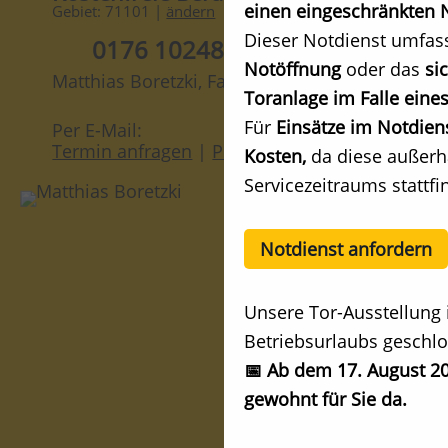
einen eingeschränkten N
Gebiet: 71101 |
ändern
Dieser Notdienst umfas
0176 10248247
Notöffnung
oder das
si
Matthias Boretzki, Fachberater
Toranlage im Falle eines
Für
Einsätze im Notdien
Per E-Mail:
Termin anfragen
|
Preis anfragen
Kosten,
da diese außerh
Servicezeitraums stattfi
Notdienst anfordern
Unsere Tor-Ausstellung 
Betriebsurlaubs geschlo
📅 Ab dem 17. August 20
gewohnt für Sie da.