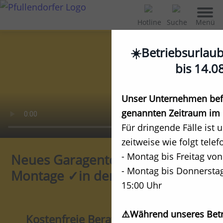
Menü
Hotline
Suche
☀️Betriebsurlau
bis 14.0
Unser Unternehmen befi
genannten Zeitraum im 
Für dringende Fälle ist 
zeitweise wie folgt telef
- Montag bis Freitag von
Neues Garagentor kaufen ✓mit
- Montag bis Donnerstag
Montage ✓in der Nähe!
15:00 Uhr
⚠️Während unseres Betr
Kostenfreie Beratung