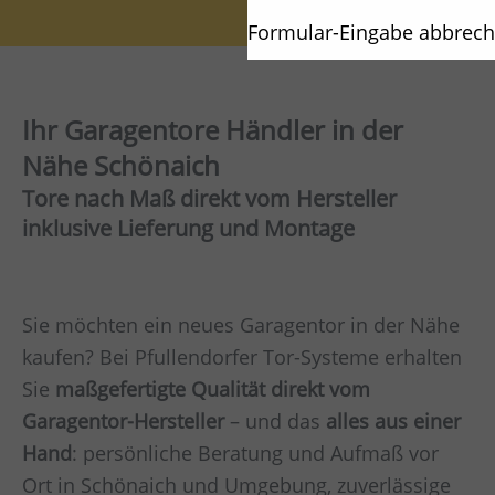
Formular-Eingabe abbrec
Ihr Garagentore Händler in der
Nähe Schönaich
Tore nach Maß direkt vom Hersteller
inklusive Lieferung und Montage
Sie möchten ein neues Garagentor in der Nähe
kaufen? Bei Pfullendorfer Tor-Systeme erhalten
Sie
maßgefertigte Qualität direkt vom
Garagentor-Hersteller
– und das
alles aus einer
Hand
: persönliche Beratung und Aufmaß vor
Ort in Schönaich und Umgebung, zuverlässige