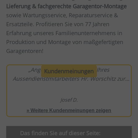
Lieferung & fachgerechte Garagentor-Montage
sowie Wartungsservice, Reparaturservice &
Ersatzteile. Profitieren Sie von 77 Jahren
Erfahrung unseres Familienunternehmens in
Produktion und Montage von maßgefertigten
Garagentoren!
Angefangen vom Besuch Ihres
Kundenmeinungen
Aussendienstmitarbeiters Hr. Worschitz zur
Besprechung für ein Angebot, unserem Besuch
in der Ausstellung und Beratung durch Hr.
Josef D.
Messmer, der daraufhin erforderlichen
» Weitere Kundenmeinungen zeigen
Änderung des Angebotes sowie der Zusage für
den Einbautermin hat einfach alles gepasst.
Auch die Montage durch Hr. Neher, ein sehr
Das finden Sie auf dieser Seite: