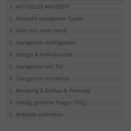
gewissenhafter, freundlicher und kompetenter
AKTUELLES ANGEBOT
Monteur, der genau weis wie er die Arbeiten
Auswahl Garagentor-Typen
angehen muß, hat vorzüglich geklappt.
Alles aus einer Hand
Garagentor Konfigurator
Design & Individualität
Garagentor mit Tür
Garagentor mit Motor
Beratung & Einbau & Wartung
Häufig gestellte Fragen (FAQ)
Angebot anfordern