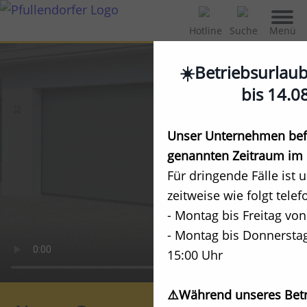
Menü
Hotline
Suche
☀️Betriebsurlau
bis 14.0
Unser Unternehmen befi
genannten Zeitraum im 
Für dringende Fälle ist 
zeitweise wie folgt telef
- Montag bis Freitag von
- Montag bis Donnerstag
15:00 Uhr
⚠️Während unseres Betr