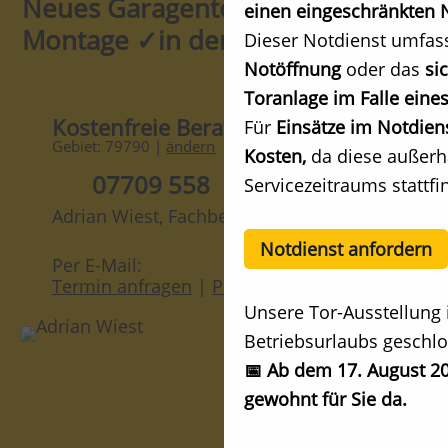
Neues Garagentor kaufen ✓mit
einen eingeschränkten N
Montage ✓in der Nähe!
Dieser Notdienst umfas
Notöffnung
oder das
si
Toranlage im Falle eines
Kostenfreie Beratung
Für
Einsätze im Notdien
Gebiet: 79790 |
ändern
Kosten,
da diese außerh
07709 558
Servicezeitraums stattfi
Adrian Wiest, Fachberater
Notdienst anfordern
Per E-Mail:
Termin anfragen
|
Preis anfragen
Unsere Tor-Ausstellung 
Betriebsurlaubs geschlo
📅 Ab dem 17. August 20
gewohnt für Sie da.