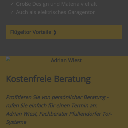
Große Design und Materialvielfalt
Auch als elektrisches Garagentor
Flügeltor Vorteile
Kostenfreie Beratung
Profitieren Sie von persönlicher Beratung -
rufen Sie einfach für einen Termin an:
Adrian Wiest, Fachberater Pfullendorfer Tor-
Systeme