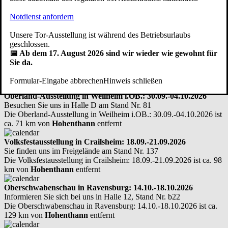
Notdienst anfordern
zzgl. eventuell anfallender Kosten für Ausbau und Entsorgung des
alten Tores, Sanierung der Schwellenschiene etc.
Unsere Tor-Ausstellung ist während des Betriebsurlaubs
Hier kostenfreien Vor-Ort-Termin vereinbaren
geschlossen.
📅 Ab dem 17. August 2026 sind wir wieder wie gewohnt für
Hier treffen Sie uns persönlich: Messen -
Sie da.
Ausstellungen - Infotage
Formular-Eingabe abbrechen
Hinweis schließen
Oberland-Ausstellung in Weilheim i.OB.: 30.09.-04.10.2026
Besuchen Sie uns in Halle D am Stand Nr. 81
Die Oberland-Ausstellung in Weilheim i.OB.: 30.09.-04.10.2026 ist
ca. 71 km von
Hohenthann
entfernt
Volksfestausstellung in Crailsheim: 18.09.-21.09.2026
Sie finden uns im Freigelände am Stand Nr. 137
Die Volksfestausstellung in Crailsheim: 18.09.-21.09.2026 ist ca. 98
km von
Hohenthann
entfernt
Oberschwabenschau in Ravensburg: 14.10.-18.10.2026
Informieren Sie sich bei uns in Halle 12, Stand Nr. b22
Die Oberschwabenschau in Ravensburg: 14.10.-18.10.2026 ist ca.
129 km von
Hohenthann
entfernt