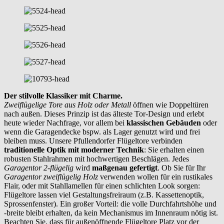
Der stilvolle Klassiker mit Charme.
Zweiflügelige Tore aus Holz oder Metall
öffnen wie Doppeltüren
nach außen. Dieses Prinzip ist das älteste Tor-Design und erlebt
heute wieder Nachfrage, vor allem bei
klassischen Gebäuden
oder
wenn die Garagendecke bspw. als Lager genutzt wird und frei
bleiben muss. Unsere Pfullendorfer Flügeltore verbinden
traditionelle Optik mit moderner Technik
: Sie erhalten einen
robusten Stahlrahmen mit hochwertigen Beschlägen. Jedes
Garagentor 2-flügelig
wird
maßgenau gefertigt
. Ob Sie für Ihr
Garagentor zweiflügelig Holz
verwenden wollen für ein rustikales
Flair, oder mit Stahllamellen für einen schlichten Look sorgen:
Flügeltore lassen viel Gestaltungsfreiraum (z.B. Kassettenoptik,
Sprossenfenster). Ein großer Vorteil: die volle Durchfahrtshöhe und
-breite bleibt erhalten, da kein Mechanismus im Innenraum nötig ist.
Beachten Sie, dass für außenöffnende Flügeltore Platz vor der