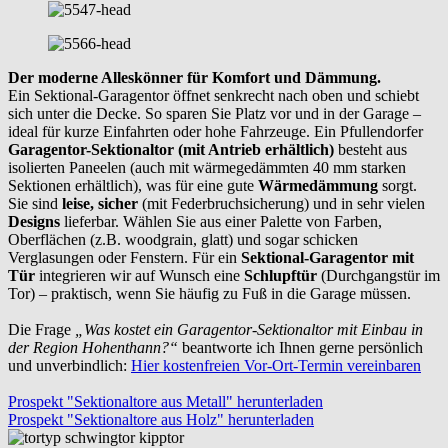
Der moderne Alleskönner für Komfort und Dämmung.
Ein Sektional-Garagentor öffnet senkrecht nach oben und schiebt
sich unter die Decke. So sparen Sie Platz vor und in der Garage –
ideal für kurze Einfahrten oder hohe Fahrzeuge. Ein Pfullendorfer
Garagentor-Sektionaltor (mit Antrieb erhältlich)
besteht aus
isolierten Paneelen (auch mit wärmegedämmten 40 mm starken
Sektionen erhältlich), was für eine gute
Wärmedämmung
sorgt.
Sie sind
leise, sicher
(mit Federbruchsicherung) und in sehr vielen
Designs
lieferbar. Wählen Sie aus einer Palette von Farben,
Oberflächen (z.B. woodgrain, glatt) und sogar schicken
Verglasungen oder Fenstern. Für ein
Sektional-Garagentor mit
Tür
integrieren wir auf Wunsch eine
Schlupftür
(Durchgangstür im
Tor) – praktisch, wenn Sie häufig zu Fuß in die Garage müssen.
Die Frage
„Was kostet ein Garagentor-Sektionaltor mit Einbau in
der Region Hohenthann?“
beantworte ich Ihnen gerne persönlich
und unverbindlich:
Hier kostenfreien Vor-Ort-Termin vereinbaren
Prospekt "Sektionaltore aus Metall" herunterladen
Prospekt "Sektionaltore aus Holz" herunterladen