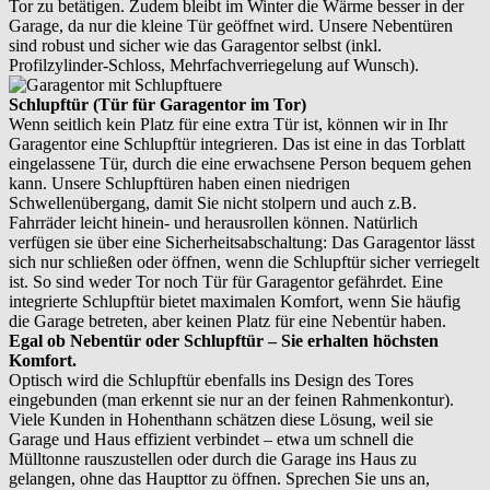
Tor zu betätigen. Zudem bleibt im Winter die Wärme besser in der
Garage, da nur die kleine Tür geöffnet wird. Unsere Nebentüren
sind robust und sicher wie das Garagentor selbst (inkl.
Profilzylinder-Schloss, Mehrfachverriegelung auf Wunsch).
Schlupftür (Tür für Garagentor im Tor)
Wenn seitlich kein Platz für eine extra Tür ist, können wir in Ihr
Garagentor eine Schlupftür integrieren. Das ist eine in das Torblatt
eingelassene Tür, durch die eine erwachsene Person bequem gehen
kann. Unsere Schlupftüren haben einen niedrigen
Schwellenübergang, damit Sie nicht stolpern und auch z.B.
Fahrräder leicht hinein- und herausrollen können. Natürlich
verfügen sie über eine Sicherheitsabschaltung: Das Garagentor lässt
sich nur schließen oder öffnen, wenn die Schlupftür sicher verriegelt
ist. So sind weder Tor noch Tür für Garagentor gefährdet. Eine
integrierte Schlupftür bietet maximalen Komfort, wenn Sie häufig
die Garage betreten, aber keinen Platz für eine Nebentür haben.
Egal ob Nebentür oder Schlupftür – Sie erhalten höchsten
Komfort.
Optisch wird die Schlupftür ebenfalls ins Design des Tores
eingebunden (man erkennt sie nur an der feinen Rahmenkontur).
Viele Kunden in Hohenthann schätzen diese Lösung, weil sie
Garage und Haus effizient verbindet – etwa um schnell die
Mülltonne rauszustellen oder durch die Garage ins Haus zu
gelangen, ohne das Haupttor zu öffnen. Sprechen Sie uns an,