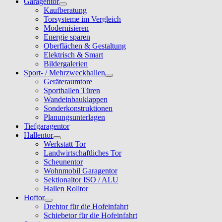
Garagentor
Kaufberatung
Torsysteme im Vergleich
Modernisieren
Energie sparen
Oberflächen & Gestaltung
Elektrisch & Smart
Bildergalerien
Sport- / Mehrzweckhallen
Geräteraumtore
Sporthallen Türen
Wandeinbauklappen
Sonderkonstruktionen
Planungsunterlagen
Tiefgaragentor
Hallentor
Werkstatt Tor
Landwirtschaftliches Tor
Scheunentor
Wohnmobil Garagentor
Sektionaltor ISO / ALU
Hallen Rolltor
Hoftor
Drehtor für die Hofeinfahrt
Schiebetor für die Hofeinfahrt