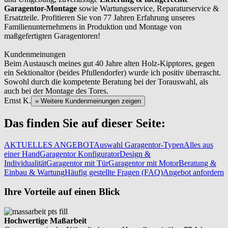
Garagentor-Montage
sowie Wartungsservice, Reparaturservice &
Ersatzteile. Profitieren Sie von 77 Jahren Erfahrung unseres
Familienunternehmens in Produktion und Montage von
maßgefertigten Garagentoren!
Kundenmeinungen
Beim Austausch meines gut 40 Jahre alten Holz-Kipptores, gegen
ein Sektionaltor (beides Pfullendorfer) wurde ich positiv überrascht.
Sowohl durch die kompetente Beratung bei der Torauswahl, als
auch bei der Montage des Tores.
Ernst K.
» Weitere Kundenmeinungen zeigen
Das finden Sie auf dieser Seite:
AKTUELLES ANGEBOT
Auswahl Garagentor-Typen
Alles aus
einer Hand
Garagentor Konfigurator
Design &
Individualität
Garagentor mit Tür
Garagentor mit Motor
Beratung &
Einbau & Wartung
Häufig gestellte Fragen (FAQ)
Angebot anfordern
Ihre Vorteile auf einen Blick
Hochwertige Maßarbeit