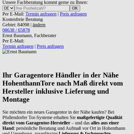
Unsere Fachberatung kommt gerne zu Ihnen:
OK
Per E-Mail:
Termin anfragen
|
Preis anfragen
Kostenfreie Beratung
Gebiet: 84098 |
ändern
08638 / 65878
Ernst Baumann, Fachberater
Per E-Mail:
Termin anfragen
|
Preis anfragen
Ihr Garagentore Händler in der Nähe
Hohenthann
Tore nach Maß direkt vom
Hersteller inklusive Lieferung und
Montage
Sie möchten ein neues Garagentor in der Nähe kaufen? Bei
Pfullendorfer Tor-Systeme erhalten Sie
maßgefertigte Qualität
direkt vom Garagentor-Hersteller
– und das
alles aus einer
Hand
: persönliche Beratung und Aufmaß vor Ort in Hohenthann
und Umgebung, zuverlässige
Lieferung & fachgerechte