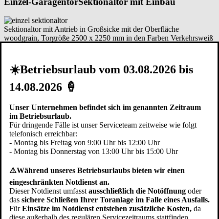
Einzel-Garagentor
Sektionaltor mit Einbau
Sektionaltor mit Antrieb in Großsicke mit der Oberfläche
woodgrain, Torgröße 2500 x 2250 mm in den Farben Verkehrsweiß
(ähnlich RAL 9016), Anthrazitgrau (ähnlich RAL 7016),
Graualuminium (ähnlich RAL 9007) oder Weißaluminium (ähnlich
RAL 9006).
☀️Betriebsurlaub vom 03.08.2026 bis
★ Jetzt ab € 2.649,- inkl. MwSt
✔ Kostenfreie Lieferung und Montage im Raum Hohenthann!
14.08.2026 🍦
zzgl. eventuell anfallender Kosten für Ausbau und Entsorgung des
Unser Unternehmen befindet sich im genannten Zeitraum
alten Tores, Sanierung der Schwellenschiene etc.
im Betriebsurlaub.
Hier kostenfreien Vor-Ort-Termin vereinbaren
Für dringende Fälle ist unser Serviceteam zeitweise wie folgt
telefonisch erreichbar:
Doppel-Garagentor
Sektionaltor mit Einbau
- Montag bis Freitag von 9:00 Uhr bis 12:00 Uhr
- Montag bis Donnerstag von 13:00 Uhr bis 15:00 Uhr
Sektionaltor mit Antrieb in Großlamelle mit der Oberfläche
⚠️Während unseres Betriebsurlaubs bieten wir einen
woodgrain, Torgröße 5000 x 2250 mm in den Farben Verkehrsweiß
eingeschränkten Notdienst an.
(ähnlich RAL 9016), Anthrazitgrau (ähnlich RAL 7016),
Dieser Notdienst umfasst
ausschließlich die Notöffnung
oder
Graualuminium (ähnlich RAL 9007) oder Weißaluminium (ähnlich
das
sichere Schließen Ihrer Toranlage im Falle eines Ausfalls.
RAL 9006).
Für
Einsätze im Notdienst entstehen zusätzliche Kosten,
da
★ Jetzt ab € 4.759,- inkl. MwSt
diese außerhalb des regulären Servicezeitraums stattfinden.
✔ Kostenfreie Lieferung und Montage im Raum Hohenthann!