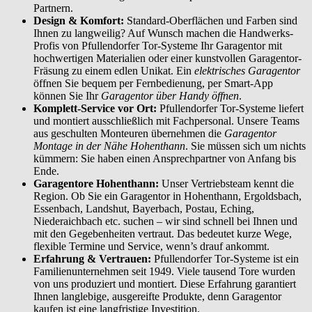
Partnern.
Design & Komfort:
Standard-Oberflächen und Farben sind
Ihnen zu langweilig? Auf Wunsch machen die Handwerks-
Profis von Pfullendorfer Tor-Systeme Ihr Garagentor mit
hochwertigen Materialien oder einer kunstvollen Garagentor-
Fräsung zu einem edlen Unikat. Ein
elektrisches Garagentor
öffnen Sie bequem per Fernbedienung, per Smart-App
können Sie Ihr
Garagentor über Handy öffnen
.
Komplett-Service vor Ort:
Pfullendorfer Tor-Systeme liefert
und montiert ausschließlich mit Fachpersonal. Unsere Teams
aus geschulten Monteuren übernehmen die
Garagentor
Montage in der Nähe Hohenthann
. Sie müssen sich um nichts
kümmern: Sie haben einen Ansprechpartner von Anfang bis
Ende.
Garagentore Hohenthann:
Unser Vertriebsteam kennt die
Region. Ob Sie ein Garagentor in Hohenthann, Ergoldsbach,
Essenbach, Landshut, Bayerbach, Postau, Eching,
Niederaichbach etc. suchen – wir sind schnell bei Ihnen und
mit den Gegebenheiten vertraut. Das bedeutet kurze Wege,
flexible Termine und Service, wenn’s drauf ankommt.
Erfahrung & Vertrauen:
Pfullendorfer Tor-Systeme ist ein
Familienunternehmen seit 1949. Viele tausend Tore wurden
von uns produziert und montiert. Diese Erfahrung garantiert
Ihnen langlebige, ausgereifte Produkte, denn Garagentor
kaufen ist eine langfristige Investition.