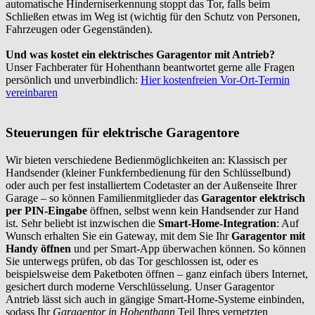
automatische Hinderniserkennung stoppt das Tor, falls beim
Schließen etwas im Weg ist (wichtig für den Schutz von Personen,
Fahrzeugen oder Gegenständen).
Und was kostet ein elektrisches Garagentor mit Antrieb?
Unser Fachberater für Hohenthann beantwortet gerne alle Fragen
persönlich und unverbindlich:
Hier kostenfreien Vor-Ort-Termin
vereinbaren
Steuerungen für elektrische Garagentore
Wir bieten verschiedene Bedienmöglichkeiten an: Klassisch per
Handsender (kleiner Funkfernbedienung für den Schlüsselbund)
oder auch per fest installiertem Codetaster an der Außenseite Ihrer
Garage – so können Familienmitglieder das
Garagentor elektrisch
per PIN-Eingabe
öffnen, selbst wenn kein Handsender zur Hand
ist. Sehr beliebt ist inzwischen die
Smart-Home-Integration
: Auf
Wunsch erhalten Sie ein Gateway, mit dem Sie Ihr
Garagentor mit
Handy öffnen
und per Smart-App überwachen können. So können
Sie unterwegs prüfen, ob das Tor geschlossen ist, oder es
beispielsweise dem Paketboten öffnen – ganz einfach übers Internet,
gesichert durch moderne Verschlüsselung. Unser Garagentor
Antrieb lässt sich auch in gängige Smart-Home-Systeme einbinden,
sodass Ihr
Garagentor in Hohenthann
Teil Ihres vernetzten