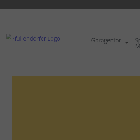
Garagentor
Sp
M