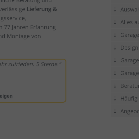
nliche Beratung und
verlässige
Lieferung &
Auswah
gsservice,
Alles 
on 77 Jahren Erfahrung
Garage
und Montage von
Design 
Garage
r zufrieden. 5 Sterne.
Garage
Beratu
eigen
Häufig 
Angebo