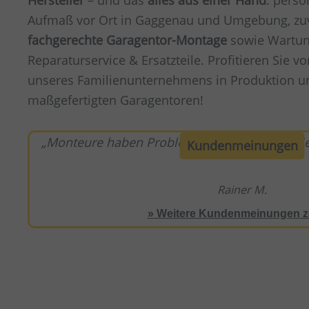
Hersteller
– und das
alles aus einer Hand
: persö
Aufmaß vor Ort in Gaggenau und Umgebung, zu
fachgerechte Garagentor-Montage
sowie Wartun
Reparaturservice & Ersatzteile. Profitieren Sie v
unseres Familienunternehmens in Produktion 
maßgefertigten Garagentoren!
Monteure haben Probleme bestens gelöst. Seh
Kundenmeinungen
Rainer M.
» Weitere Kundenmeinungen z