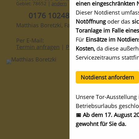
einen eingeschränkten N
Gebiet: 78652 |
ändern
Dieser Notdienst umfas
0176 10248247
Notöffnung
oder das
si
Matthias Boretzki, Fachberater
Toranlage im Falle eines
Für
Einsätze im Notdien
Per E-Mail:
Termin anfragen
|
Preis anfragen
Kosten,
da diese außerh
Servicezeitraums stattfi
Notdienst anfordern
Unsere Tor-Ausstellung 
Betriebsurlaubs geschlo
📅 Ab dem 17. August 20
gewohnt für Sie da.