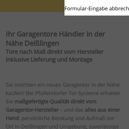
Formular-Eingabe abbrec
Ihr Garagentore Händler in der
Nähe Deißlingen
Tore nach Maß direkt vom Hersteller
inklusive Lieferung und Montage
Sie möchten ein neues Garagentor in der Nähe
kaufen? Bei Pfullendorfer Tor-Systeme erhalten
Sie
maßgefertigte Qualität direkt vom
Garagentor-Hersteller
– und das
alles aus einer
Hand
: persönliche Beratung und Aufmaß vor
Ort in Deißlingen und Umgebung, zuverlässige