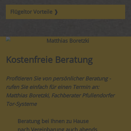
Flügeltor Vorteile
Kostenfreie Beratung
Profitieren Sie von persönlicher Beratung -
rufen Sie einfach für einen Termin an:
Matthias Boretzki, Fachberater Pfullendorfer
Tor-Systeme
Beratung bei Ihnen zu Hause
nach Vereinbarung auch abends