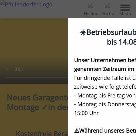
Menü
Hotline
Suche
☀️Betriebsurlau
bis 14.0
Unser Unternehmen befi
genannten Zeitraum im 
Für dringende Fälle ist 
zeitweise wie folgt telef
- Montag bis Freitag von
Neues Garagentor kaufen ✓mit
- Montag bis Donnerstag
Montage ✓in der Nähe!
15:00 Uhr
⚠️Während unseres Betr
Kostenfreie Beratung