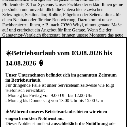
Pfullendorfer® Tor-Systeme. Unser Fachberater erklärt Ihnen gerne
persönlich und unverbindlich die Unterschiede zwischen
Schwingtor, Sektionaltor, Rolltor, Flügeltor oder Seitenlauftor - für
einen Neubau oder für eine Renovierung. Dazu kommt unser
Fachberater zu Ihnen, z.B. nach 79369 Whyl, nimmt genaue Maße
auf und erarbeitet ein Angebot für Ihre Garage. Wenn Sie der
Garagentor-Vergleich überzeugt, bringen unsere Monteure das neue
Garagentor nach Whyl und montieren es bei Ihnen an nur einem
Tag.
Garagentor Vergleich 79361 Sasbach
|
Garagentor Vergleich
79362 Forchheim
|
Garagentor Vergleich 79367 Weisweil
|
☀️Betriebsurlaub vom 03.08.2026 bis
Garagentor Vergleich 79359 Riegel
|
Garagentor Vergleich 79365
Rheinhausen
|
Garagentor Vergleich 79353 Bahlingen
|
Garagentor
14.08.2026 🍦
Vergleich 79364 Malterdingen
|
Garagentor Vergleich 79336
Herbolzheim
|
Garagentor Vergleich 79336 Kenzingen
|
Garagentor
Unser Unternehmen befindet sich im genannten Zeitraum
Vergleich 79331 Teningen
|
Garagentor Vergleich 77977 Rust
im Betriebsurlaub.
Für dringende Fälle ist unser Serviceteam zeitweise wie folgt
Erläuterungen zum Garagentor-
telefonisch erreichbar:
Vergleich der verschiedenen Typen
- Montag bis Freitag von 9:00 Uhr bis 12:00 Uhr
- Montag bis Donnerstag von 13:00 Uhr bis 15:00 Uhr
Variable Einbausituation
⚠️Während unseres Betriebsurlaubs bieten wir einen
eingeschränkten Notdienst an.
Abhängig von den Gegebenheiten in der
Garage
Whyl
können Tore
Dieser Notdienst umfasst
ausschließlich die Notöffnung
oder
auf unterschiedliche Arten eingebaut werden. Je nach Tortyp lässt