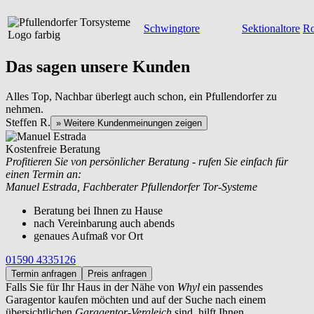
Schwingtore
Sektionaltore
Ro
Das sagen unsere Kunden
Alles Top, Nachbar überlegt auch schon, ein Pfullendorfer zu
nehmen.
Steffen R.
» Weitere Kundenmeinungen zeigen
Kostenfreie Beratung
Profitieren Sie von persönlicher Beratung - rufen Sie einfach für
einen Termin an:
Manuel Estrada, Fachberater Pfullendorfer Tor-Systeme
Beratung bei Ihnen zu Hause
nach Vereinbarung auch abends
genaues Aufmaß vor Ort
01590 4335126
Termin anfragen
Preis anfragen
Falls Sie für Ihr Haus in der Nähe von
Whyl
ein passendes
Garagentor kaufen möchten und auf der Suche nach einem
übersichtlichen
Garagentor-Vergleich
sind, hilft Ihnen