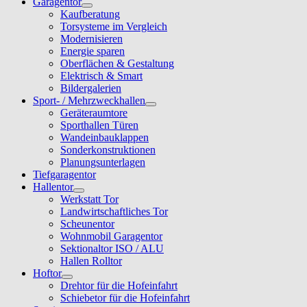
Garagentor
Kaufberatung
Torsysteme im Vergleich
Modernisieren
Energie sparen
Oberflächen & Gestaltung
Elektrisch & Smart
Bildergalerien
Sport- / Mehrzweckhallen
Geräteraumtore
Sporthallen Türen
Wandeinbauklappen
Sonderkonstruktionen
Planungsunterlagen
Tiefgaragentor
Hallentor
Werkstatt Tor
Landwirtschaftliches Tor
Scheunentor
Wohnmobil Garagentor
Sektionaltor ISO / ALU
Hallen Rolltor
Hoftor
Drehtor für die Hofeinfahrt
Schiebetor für die Hofeinfahrt