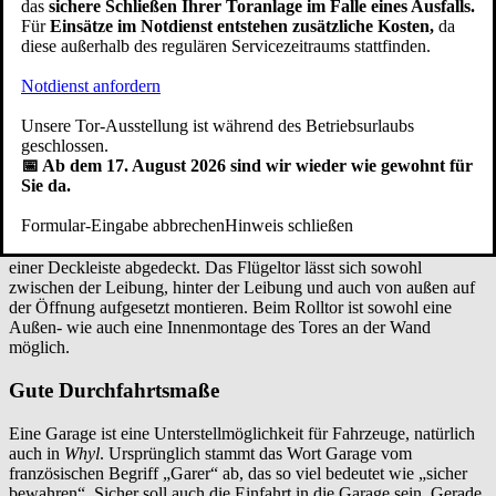
das
sichere Schließen Ihrer Toranlage im Falle eines Ausfalls.
sich das Garagentor hinter der Öffnung (hinter der Laibung),
Für
Einsätze im Notdienst entstehen zusätzliche Kosten,
da
zwischen der Öffnung (zwischen der Leibung), flächenbündig mit
diese außerhalb des regulären Servicezeitraums stattfinden.
der Garagenwand (fassadenbündiges Garagentor) und von außen
auf die Öffnung aufgesetzt montieren.
Notdienst anfordern
Wenn genügend Freiraum im Sturzbereich und an der Seite
vorhanden ist, bietet die Montage hinter der Öffnung, auch hinter
Unsere Tor-Ausstellung ist während des Betriebsurlaubs
der Laibung genannt, eine stabile Montageart. Die Torzarge ist hier
geschlossen.
direkt mit der Wand verschraubt. Die Montage hinter der Öffnung
📅 Ab dem 17. August 2026 sind wir wieder wie gewohnt für
ist die Standardmontage beim Schwingtor, Sektionaltor und
Sie da.
Seitensektionaltor.
Eine andere Art der Garagentor Montage ist das Tor in der Öffnung
Formular-Eingabe abbrechen
Hinweis schließen
(zwischen der Leibung) zu befestigen. Bei dieser Garagentoreinbau
Variante wird der Spalt zwischen Seitenwand und Torzarge mit
einer Deckleiste abgedeckt. Das Flügeltor lässt sich sowohl
zwischen der Leibung, hinter der Leibung und auch von außen auf
der Öffnung aufgesetzt montieren. Beim Rolltor ist sowohl eine
Außen- wie auch eine Innenmontage des Tores an der Wand
möglich.
Gute Durchfahrtsmaße
Eine Garage ist eine Unterstellmöglichkeit für Fahrzeuge, natürlich
auch in
Whyl
. Ursprünglich stammt das Wort Garage vom
französischen Begriff „Garer“ ab, das so viel bedeutet wie „sicher
bewahren“. Sicher soll auch die Einfahrt in die Garage sein. Gerade