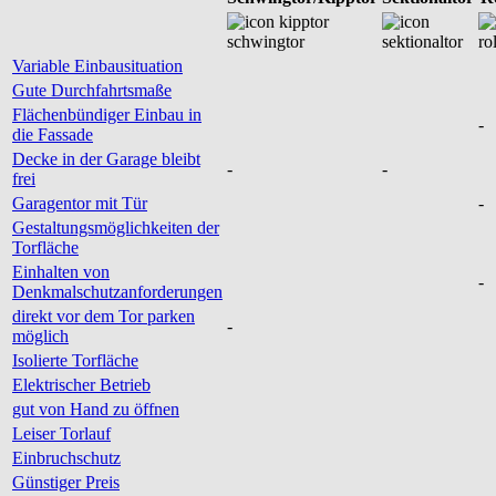
Variable Einbausituation
Gute Durchfahrtsmaße
Flächenbündiger Einbau in
-
die Fassade
Decke in der Garage bleibt
-
-
frei
Garagentor mit Tür
-
Gestaltungsmöglichkeiten der
Torfläche
Einhalten von
-
Denkmalschutzanforderungen
direkt vor dem Tor parken
-
möglich
Isolierte Torfläche
Elektrischer Betrieb
gut von Hand zu öffnen
Leiser Torlauf
Einbruchschutz
Günstiger Preis