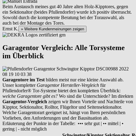
Beim Austausch meines gut 40 Jahre alten Holz-Kipptores, gegen
ein Sektionaltor (beides Pfullendorfer) wurde ich positiv überrascht.
Sowohl durch die kompetente Beratung bei der Torauswahl, als
auch bei der Montage des Tores.
Ernst K.
» Weitere Kundenmeinungen zeigen
Garagentor Vergleich: Alle Torsysteme
im Überblick
Garagentore im Test
bilden meist nur eine kleine Auswahl ab.
Unser kompletter
Garagentor Hersteller-Vergleich
für
Pfullendorfer® Tor-Systeme bietet den kompletten Überblick:
welche Garagentore gibt es?
Wo sind die Unterschiede? Im direkten
Garagentor-Vergleich
zeigen wir Ihnen Vorteile und Nachteile von
Kipptor, Sektionaltor, Rolltor, Flügeltor und Seitensektionaltor.
Welche Garagentorart geeignet ist, hängt von Ihren persönlichen
Vorlieben, den Anforderungen und der Bausituation ab.
Erläuterung der Punkte in der Tabelle: ••• sehr gut | •• mittel | •
gering | - nicht möglich
Schwingtor/Kipptor
Sektionaltor
Ro