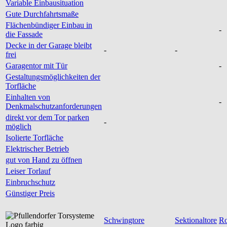
Variable Einbausituation
Gute Durchfahrtsmaße
Flächenbündiger Einbau in
-
die Fassade
Decke in der Garage bleibt
-
-
frei
Garagentor mit Tür
-
Gestaltungsmöglichkeiten der
Torfläche
Einhalten von
-
Denkmalschutzanforderungen
direkt vor dem Tor parken
-
möglich
Isolierte Torfläche
Elektrischer Betrieb
gut von Hand zu öffnen
Leiser Torlauf
Einbruchschutz
Günstiger Preis
Schwingtore
Sektionaltore
Ro