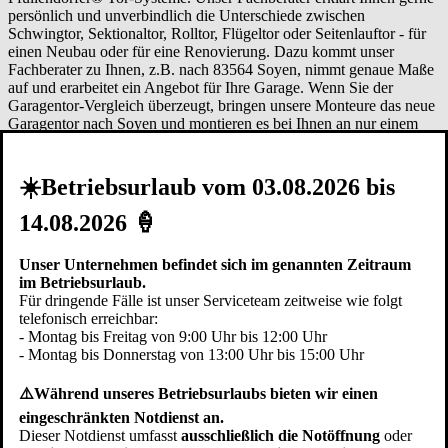
persönlich und unverbindlich die Unterschiede zwischen
Schwingtor, Sektionaltor, Rolltor, Flügeltor oder Seitenlauftor - für
einen Neubau oder für eine Renovierung. Dazu kommt unser
Fachberater zu Ihnen, z.B. nach 83564 Soyen, nimmt genaue Maße
auf und erarbeitet ein Angebot für Ihre Garage. Wenn Sie der
Garagentor-Vergleich überzeugt, bringen unsere Monteure das neue
Garagentor nach Soyen und montieren es bei Ihnen an nur einem
Tag.
Garagentor Vergleich 83562 Rechtmehring
|
Garagentor
Vergleich 83547 Babensham
|
Garagentor Vergleich 83512
Wasserburg
|
Garagentor Vergleich 83533 Edling
|
Garagentor
☀️Betriebsurlaub vom 03.08.2026 bis
Vergleich 83536 Gars am Inn
|
Garagentor Vergleich 83544
Albaching
|
Garagentor Vergleich 83527 Haag
|
Garagentor
14.08.2026 🍦
Vergleich 83527 Mühldorf am Inn
|
Garagentor Vergleich 83549
Eiselfing
|
Garagentor Vergleich 83567 Unterreit
|
Garagentor
Unser Unternehmen befindet sich im genannten Zeitraum
Vergleich 83539 Pfaffing
im Betriebsurlaub.
Für dringende Fälle ist unser Serviceteam zeitweise wie folgt
Erläuterungen zum Garagentor-
telefonisch erreichbar:
Vergleich der verschiedenen Typen
- Montag bis Freitag von 9:00 Uhr bis 12:00 Uhr
- Montag bis Donnerstag von 13:00 Uhr bis 15:00 Uhr
Variable Einbausituation
⚠️Während unseres Betriebsurlaubs bieten wir einen
eingeschränkten Notdienst an.
Abhängig von den Gegebenheiten in der
Garage
Soyen
können
Dieser Notdienst umfasst
ausschließlich die Notöffnung
oder
Tore auf unterschiedliche Arten eingebaut werden. Je nach Tortyp