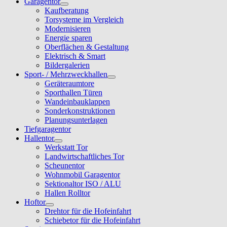
Garagentor
Kaufberatung
Torsysteme im Vergleich
Modernisieren
Energie sparen
Oberflächen & Gestaltung
Elektrisch & Smart
Bildergalerien
Sport- / Mehrzweckhallen
Geräteraumtore
Sporthallen Türen
Wandeinbauklappen
Sonderkonstruktionen
Planungsunterlagen
Tiefgaragentor
Hallentor
Werkstatt Tor
Landwirtschaftliches Tor
Scheunentor
Wohnmobil Garagentor
Sektionaltor ISO / ALU
Hallen Rolltor
Hoftor
Drehtor für die Hofeinfahrt
Schiebetor für die Hofeinfahrt