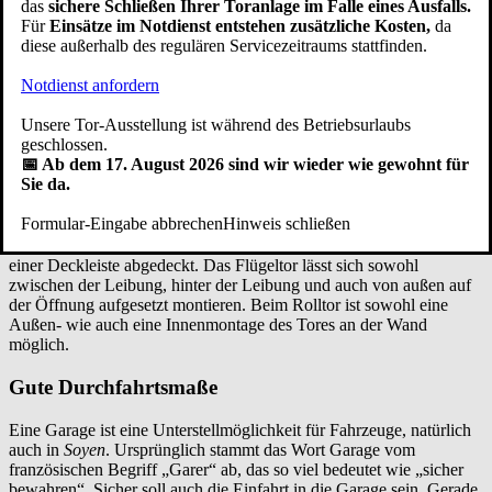
das
sichere Schließen Ihrer Toranlage im Falle eines Ausfalls.
lässt sich das Garagentor hinter der Öffnung (hinter der Laibung),
Für
Einsätze im Notdienst entstehen zusätzliche Kosten,
da
zwischen der Öffnung (zwischen der Leibung), flächenbündig mit
diese außerhalb des regulären Servicezeitraums stattfinden.
der Garagenwand (fassadenbündiges Garagentor) und von außen
auf die Öffnung aufgesetzt montieren.
Notdienst anfordern
Wenn genügend Freiraum im Sturzbereich und an der Seite
vorhanden ist, bietet die Montage hinter der Öffnung, auch hinter
Unsere Tor-Ausstellung ist während des Betriebsurlaubs
der Laibung genannt, eine stabile Montageart. Die Torzarge ist hier
geschlossen.
direkt mit der Wand verschraubt. Die Montage hinter der Öffnung
📅 Ab dem 17. August 2026 sind wir wieder wie gewohnt für
ist die Standardmontage beim Schwingtor, Sektionaltor und
Sie da.
Seitensektionaltor.
Eine andere Art der Garagentor Montage ist das Tor in der Öffnung
Formular-Eingabe abbrechen
Hinweis schließen
(zwischen der Leibung) zu befestigen. Bei dieser Garagentoreinbau
Variante wird der Spalt zwischen Seitenwand und Torzarge mit
einer Deckleiste abgedeckt. Das Flügeltor lässt sich sowohl
zwischen der Leibung, hinter der Leibung und auch von außen auf
der Öffnung aufgesetzt montieren. Beim Rolltor ist sowohl eine
Außen- wie auch eine Innenmontage des Tores an der Wand
möglich.
Gute Durchfahrtsmaße
Eine Garage ist eine Unterstellmöglichkeit für Fahrzeuge, natürlich
auch in
Soyen
. Ursprünglich stammt das Wort Garage vom
französischen Begriff „Garer“ ab, das so viel bedeutet wie „sicher
bewahren“. Sicher soll auch die Einfahrt in die Garage sein. Gerade