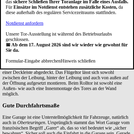
das
sichere Schließen Ihrer Toranlage im Falle eines Ausfalls.
Tortyp lässt sich das Garagentor hinter der Öffnung (hinter der
Für
Einsätze im Notdienst entstehen zusätzliche Kosten,
da
Laibung), zwischen der Öffnung (zwischen der Leibung),
diese außerhalb des regulären Servicezeitraums stattfinden.
flächenbündig mit der Garagenwand (fassadenbündiges Garagentor)
und von außen auf die Öffnung aufgesetzt montieren.
Notdienst anfordern
Wenn genügend Freiraum im Sturzbereich und an der Seite
vorhanden ist, bietet die Montage hinter der Öffnung, auch hinter
Unsere Tor-Ausstellung ist während des Betriebsurlaubs
der Laibung genannt, eine stabile Montageart. Die Torzarge ist hier
geschlossen.
direkt mit der Wand verschraubt. Die Montage hinter der Öffnung
📅 Ab dem 17. August 2026 sind wir wieder wie gewohnt für
ist die Standardmontage beim Schwingtor, Sektionaltor und
Sie da.
Seitensektionaltor.
Eine andere Art der Garagentor Montage ist das Tor in der Öffnung
Formular-Eingabe abbrechen
Hinweis schließen
(zwischen der Leibung) zu befestigen. Bei dieser Garagentoreinbau
Variante wird der Spalt zwischen Seitenwand und Torzarge mit
einer Deckleiste abgedeckt. Das Flügeltor lässt sich sowohl
zwischen der Leibung, hinter der Leibung und auch von außen auf
der Öffnung aufgesetzt montieren. Beim Rolltor ist sowohl eine
Außen- wie auch eine Innenmontage des Tores an der Wand
möglich.
Gute Durchfahrtsmaße
Eine Garage ist eine Unterstellmöglichkeit für Fahrzeuge, natürlich
auch in
Oberteuringen
. Ursprünglich stammt das Wort Garage vom
französischen Begriff „Garer“ ab, das so viel bedeutet wie „sicher
bewahren“. Sicher soll auch die Einfahrt in die Garage sein. Gerade