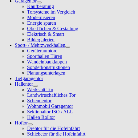
Garagentor
Kaufberatung
Torsysteme im Vergleich
Modernisieren
Energie sparen
Oberflächen & Gestaltung
Elektrisch & Smart
Bildergalerien
Sport- / Mehrzweckhallen
Geräteraumtore
Sporthallen Türen
Wandeinbauklappen
Sonderkonstruktionen
Planungsunterlagen
Tiefgaragentor
Hallentor
Werkstatt Tor
Landwirtschaftliches Tor
Scheunentor
Wohnmobil Garagentor
Sektionaltor ISO / ALU
Hallen Rolltor
Hoftor
Drehtor für die Hofeinfahrt
Schiebetor für die Hofeinfahrt