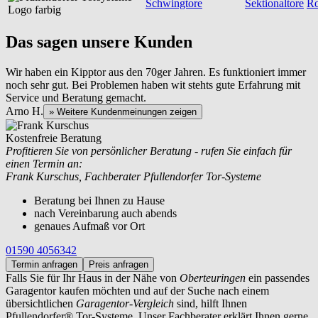
Schwingtore
Sektionaltore
Ro
Das sagen unsere Kunden
Wir haben ein Kipptor aus den 70ger Jahren. Es funktioniert immer
noch sehr gut. Bei Problemen haben wit stehts gute Erfahrung mit
Service und Beratung gemacht.
Arno H.
» Weitere Kundenmeinungen zeigen
Kostenfreie Beratung
Profitieren Sie von persönlicher Beratung - rufen Sie einfach für
einen Termin an:
Frank Kurschus, Fachberater Pfullendorfer Tor-Systeme
Beratung bei Ihnen zu Hause
nach Vereinbarung auch abends
genaues Aufmaß vor Ort
01590 4056342
Termin anfragen
Preis anfragen
Falls Sie für Ihr Haus in der Nähe von
Oberteuringen
ein passendes
Garagentor kaufen möchten und auf der Suche nach einem
übersichtlichen
Garagentor-Vergleich
sind, hilft Ihnen
Pfullendorfer® Tor-Systeme. Unser Fachberater erklärt Ihnen gerne