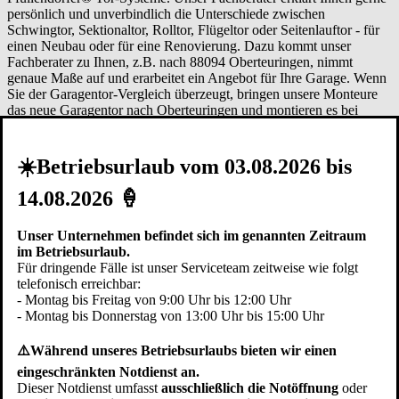
persönlich und unverbindlich die Unterschiede zwischen
Schwingtor, Sektionaltor, Rolltor, Flügeltor oder Seitenlauftor - für
einen Neubau oder für eine Renovierung. Dazu kommt unser
Fachberater zu Ihnen, z.B. nach 88094 Oberteuringen, nimmt
genaue Maße auf und erarbeitet ein Angebot für Ihre Garage. Wenn
Sie der Garagentor-Vergleich überzeugt, bringen unsere Monteure
das neue Garagentor nach Oberteuringen und montieren es bei
Ihnen an nur einem Tag.
Garagentor Vergleich 88677 Markdorf
|
Garagentor Vergleich 88074 Meckenbeuren
|
Garagentor Vergleich
88046 Friedrichshafen
|
Garagentor Vergleich 88045 Bodenseekreis
☀️Betriebsurlaub vom 03.08.2026 bis
|
Garagentor Vergleich 88693 Deggenhausertal
|
Garagentor
Vergleich 88263 Horgenzell
|
Garagentor Vergleich 88263
14.08.2026 🍦
Ravensburg
|
Garagentor Vergleich 88697 Bermatingen
|
Garagentor Vergleich 88090 Immenstaad am Bodensee
|
Garagentor
Unser Unternehmen befindet sich im genannten Zeitraum
Vergleich 88069 Tettnang
|
Garagentor Vergleich 88097 Eriskirch
im Betriebsurlaub.
Für dringende Fälle ist unser Serviceteam zeitweise wie folgt
Erläuterungen zum Garagentor-
telefonisch erreichbar:
Vergleich der verschiedenen Typen
- Montag bis Freitag von 9:00 Uhr bis 12:00 Uhr
- Montag bis Donnerstag von 13:00 Uhr bis 15:00 Uhr
Variable Einbausituation
⚠️Während unseres Betriebsurlaubs bieten wir einen
eingeschränkten Notdienst an.
Abhängig von den Gegebenheiten in der
Garage
Oberteuringen
Dieser Notdienst umfasst
ausschließlich die Notöffnung
oder
können Tore auf unterschiedliche Arten eingebaut werden. Je nach