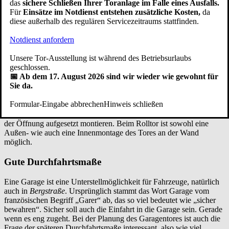
das
sichere Schließen Ihrer Toranlage im Falle eines Ausfalls.
flächenbündig mit der Garagenwand (fassadenbündiges Garagentor)
Für
Einsätze im Notdienst entstehen zusätzliche Kosten,
da
und von außen auf die Öffnung aufgesetzt montieren.
diese außerhalb des regulären Servicezeitraums stattfinden.
Wenn genügend Freiraum im Sturzbereich und an der Seite
vorhanden ist, bietet die Montage hinter der Öffnung, auch hinter
Notdienst anfordern
der Laibung genannt, eine stabile Montageart. Die Torzarge ist hier
direkt mit der Wand verschraubt. Die Montage hinter der Öffnung
Unsere Tor-Ausstellung ist während des Betriebsurlaubs
ist die Standardmontage beim Schwingtor, Sektionaltor und
geschlossen.
Seitensektionaltor.
📅 Ab dem 17. August 2026 sind wir wieder wie gewohnt für
Eine andere Art der Garagentor Montage ist das Tor in der Öffnung
Sie da.
(zwischen der Leibung) zu befestigen. Bei dieser Garagentoreinbau
Variante wird der Spalt zwischen Seitenwand und Torzarge mit
Formular-Eingabe abbrechen
Hinweis schließen
einer Deckleiste abgedeckt. Das Flügeltor lässt sich sowohl
zwischen der Leibung, hinter der Leibung und auch von außen auf
der Öffnung aufgesetzt montieren. Beim Rolltor ist sowohl eine
Außen- wie auch eine Innenmontage des Tores an der Wand
möglich.
Gute Durchfahrtsmaße
Eine Garage ist eine Unterstellmöglichkeit für Fahrzeuge, natürlich
auch in
Bergstraße
. Ursprünglich stammt das Wort Garage vom
französischen Begriff „Garer“ ab, das so viel bedeutet wie „sicher
bewahren“. Sicher soll auch die Einfahrt in die Garage sein. Gerade
wenn es eng zugeht. Bei der Planung des Garagentores ist auch die
Frage der späteren Durchfahrtsmaße interessant, also wie viel