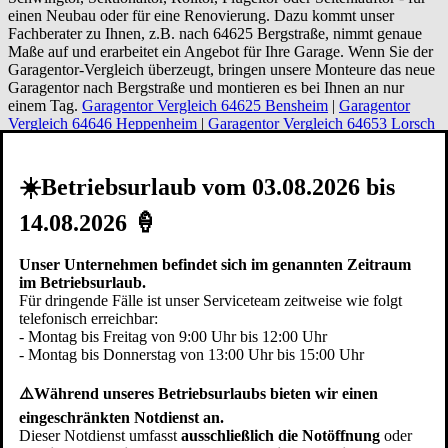
einen Neubau oder für eine Renovierung. Dazu kommt unser
Fachberater zu Ihnen, z.B. nach 64625 Bergstraße, nimmt genaue
Maße auf und erarbeitet ein Angebot für Ihre Garage. Wenn Sie der
Garagentor-Vergleich überzeugt, bringen unsere Monteure das neue
Garagentor nach Bergstraße und montieren es bei Ihnen an nur
einem Tag.
Garagentor Vergleich 64625 Bensheim
|
Garagentor
Vergleich 64646 Heppenheim
|
Garagentor Vergleich 64653 Lorsch
|
Garagentor Vergleich 64673 Zwingenberg
|
Garagentor Vergleich
64683 Einhausen
|
Garagentor Vergleich 64686 Lautertal
|
Garagentor Vergleich 64665 Alsbach-Hähnlein
|
Garagentor
☀️Betriebsurlaub vom 03.08.2026 bis
Vergleich 69514 Laudenbach
|
Garagentor Vergleich 64404
Bickenbach
|
Garagentor Vergleich 64342 Seeheim-Jugenheim
|
14.08.2026 🍦
Garagentor Vergleich 64342 Darmstadt-Dieburg
Unser Unternehmen befindet sich im genannten Zeitraum
Erläuterungen zum Garagentor-
im Betriebsurlaub.
Vergleich der verschiedenen Typen
Für dringende Fälle ist unser Serviceteam zeitweise wie folgt
telefonisch erreichbar:
- Montag bis Freitag von 9:00 Uhr bis 12:00 Uhr
Variable Einbausituation
- Montag bis Donnerstag von 13:00 Uhr bis 15:00 Uhr
Abhängig von den Gegebenheiten in der
Garage
Bergstraße
⚠️Während unseres Betriebsurlaubs bieten wir einen
können Tore auf unterschiedliche Arten eingebaut werden. Je nach
eingeschränkten Notdienst an.
Tortyp lässt sich das Garagentor hinter der Öffnung (hinter der
Dieser Notdienst umfasst
ausschließlich die Notöffnung
oder
Laibung), zwischen der Öffnung (zwischen der Leibung),