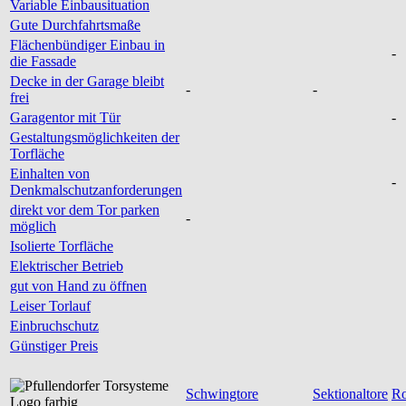
Variable Einbausituation
Gute Durchfahrtsmaße
Flächenbündiger Einbau in
-
die Fassade
Decke in der Garage bleibt
-
-
frei
Garagentor mit Tür
-
Gestaltungsmöglichkeiten der
Torfläche
Einhalten von
-
Denkmalschutzanforderungen
direkt vor dem Tor parken
-
möglich
Isolierte Torfläche
Elektrischer Betrieb
gut von Hand zu öffnen
Leiser Torlauf
Einbruchschutz
Günstiger Preis
Schwingtore
Sektionaltore
Ro