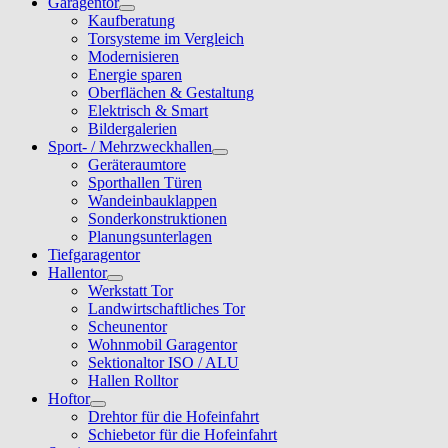
Garagentor
Kaufberatung
Torsysteme im Vergleich
Modernisieren
Energie sparen
Oberflächen & Gestaltung
Elektrisch & Smart
Bildergalerien
Sport- / Mehrzweckhallen
Geräteraumtore
Sporthallen Türen
Wandeinbauklappen
Sonderkonstruktionen
Planungsunterlagen
Tiefgaragentor
Hallentor
Werkstatt Tor
Landwirtschaftliches Tor
Scheunentor
Wohnmobil Garagentor
Sektionaltor ISO / ALU
Hallen Rolltor
Hoftor
Drehtor für die Hofeinfahrt
Schiebetor für die Hofeinfahrt