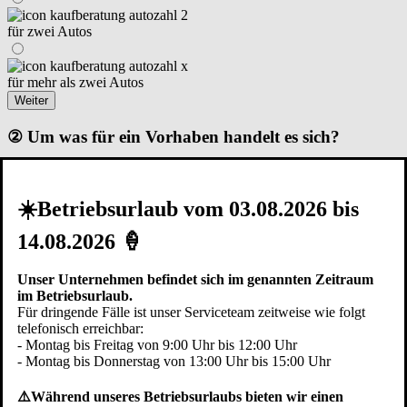
für zwei Autos
für mehr als zwei Autos
Weiter
② Um was für ein Vorhaben handelt es sich?
☀️Betriebsurlaub vom 03.08.2026 bis
Renovierung I Modernisierung
14.08.2026 🍦
Neubau – Garage steht schon
Unser Unternehmen befindet sich im genannten Zeitraum
im Betriebsurlaub.
Neubau – in der Planungsphase
Für dringende Fälle ist unser Serviceteam zeitweise wie folgt
Zurück
Weiter
telefonisch erreichbar:
- Montag bis Freitag von 9:00 Uhr bis 12:00 Uhr
③ Die Garage ist...
- Montag bis Donnerstag von 13:00 Uhr bis 15:00 Uhr
⚠️Während unseres Betriebsurlaubs bieten wir einen