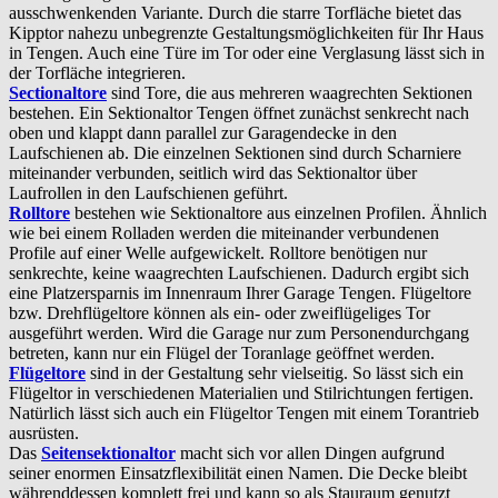
ausschwenkenden Variante. Durch die starre Torfläche bietet das
Kipptor nahezu unbegrenzte Gestaltungsmöglichkeiten für Ihr Haus
in Tengen. Auch eine Türe im Tor oder eine Verglasung lässt sich in
der Torfläche integrieren.
Sectionaltore
sind Tore, die aus mehreren waagrechten Sektionen
bestehen. Ein Sektionaltor Tengen öffnet zunächst senkrecht nach
oben und klappt dann parallel zur Garagendecke in den
Laufschienen ab. Die einzelnen Sektionen sind durch Scharniere
miteinander verbunden, seitlich wird das Sektionaltor über
Laufrollen in den Laufschienen geführt.
Rolltore
bestehen wie Sektionaltore aus einzelnen Profilen. Ähnlich
wie bei einem Rolladen werden die miteinander verbundenen
Profile auf einer Welle aufgewickelt. Rolltore benötigen nur
senkrechte, keine waagrechten Laufschienen. Dadurch ergibt sich
eine Platzersparnis im Innenraum Ihrer Garage Tengen. Flügeltore
bzw. Drehflügeltore können als ein- oder zweiflügeliges Tor
ausgeführt werden. Wird die Garage nur zum Personendurchgang
betreten, kann nur ein Flügel der Toranlage geöffnet werden.
Flügeltore
sind in der Gestaltung sehr vielseitig. So lässt sich ein
Flügeltor in verschiedenen Materialien und Stilrichtungen fertigen.
Natürlich lässt sich auch ein Flügeltor Tengen mit einem Torantrieb
ausrüsten.
Das
Seitensektionaltor
macht sich vor allen Dingen aufgrund
seiner enormen Einsatzflexibilität einen Namen. Die Decke bleibt
währenddessen komplett frei und kann so als Stauraum genutzt