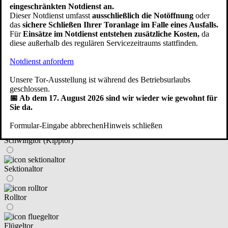
eingeschränkten Notdienst an.
im Haus integriert
Dieser Notdienst umfasst
ausschließlich die Notöffnung
oder
das
sichere Schließen Ihrer Toranlage im Falle eines Ausfalls.
Für
Einsätze im Notdienst entstehen zusätzliche Kosten,
da
neben dem Haus angebaut/freistehend
diese außerhalb des regulären Servicezeitraums stattfinden.
Notdienst anfordern
eine Fertiggarage
Unsere Tor-Ausstellung ist während des Betriebsurlaubs
Zurück
Weiter
geschlossen.
📅 Ab dem 17. August 2026 sind wir wieder wie gewohnt für
④ An welchen Tortyp haben Sie gedacht?
Sie da.
Formular-Eingabe abbrechen
Hinweis schließen
Schwingtor (Kipptor)
Sektionaltor
Rolltor
Flügeltor