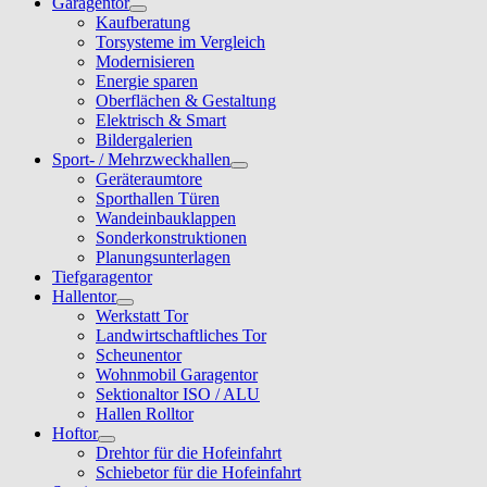
Garagentor
Kaufberatung
Torsysteme im Vergleich
Modernisieren
Energie sparen
Oberflächen & Gestaltung
Elektrisch & Smart
Bildergalerien
Sport- / Mehrzweckhallen
Geräteraumtore
Sporthallen Türen
Wandeinbauklappen
Sonderkonstruktionen
Planungsunterlagen
Tiefgaragentor
Hallentor
Werkstatt Tor
Landwirtschaftliches Tor
Scheunentor
Wohnmobil Garagentor
Sektionaltor ISO / ALU
Hallen Rolltor
Hoftor
Drehtor für die Hofeinfahrt
Schiebetor für die Hofeinfahrt