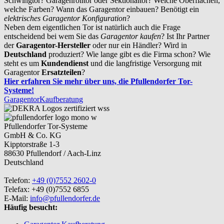
Schwingtor? Garagenrolltor oder Sektionaltor? Welche Oberflächen,
welche Farben? Wann das Garagentor einbauen? Benötigt ein
elektrisches Garagentor Konfiguration
?
Neben dem eigentlichen Tor ist natürlich auch die Frage
entscheidend bei wem Sie das
Garagentor kaufen
? Ist Ihr Partner
der
Garagentor-Hersteller
oder nur ein Händler? Wird in
Deutschland
produziert? Wie lange gibt es die Firma schon? Wie
steht es um
Kundendienst
und die langfristige Versorgung mit
Garagentor
Ersatzteilen
?
Hier erfahren Sie mehr über uns, die Pfullendorfer Tor-
Systeme!
Garagentor
Kaufberatung
Pfullendorfer Tor-Systeme
GmbH & Co. KG
Kipptorstraße 1-3
88630 Pfullendorf / Aach-Linz
Deutschland
Telefon:
+49 (0)7552 2602-0
Telefax: +49 (0)7552 6855
E-Mail:
info@pfullendorfer.de
Häufig besucht: