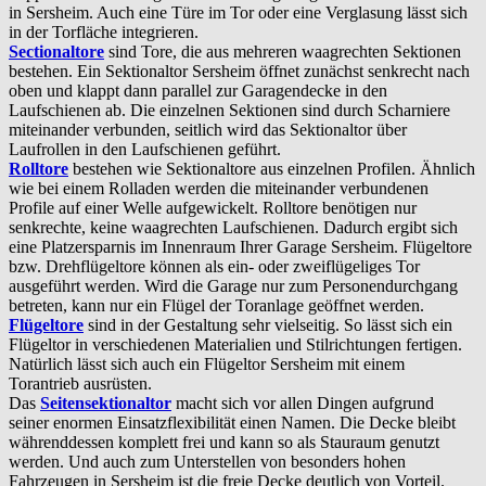
in Sersheim. Auch eine Türe im Tor oder eine Verglasung lässt sich
in der Torfläche integrieren.
Sectionaltore
sind Tore, die aus mehreren waagrechten Sektionen
bestehen. Ein Sektionaltor Sersheim öffnet zunächst senkrecht nach
oben und klappt dann parallel zur Garagendecke in den
Laufschienen ab. Die einzelnen Sektionen sind durch Scharniere
miteinander verbunden, seitlich wird das Sektionaltor über
Laufrollen in den Laufschienen geführt.
Rolltore
bestehen wie Sektionaltore aus einzelnen Profilen. Ähnlich
wie bei einem Rolladen werden die miteinander verbundenen
Profile auf einer Welle aufgewickelt. Rolltore benötigen nur
senkrechte, keine waagrechten Laufschienen. Dadurch ergibt sich
eine Platzersparnis im Innenraum Ihrer Garage Sersheim. Flügeltore
bzw. Drehflügeltore können als ein- oder zweiflügeliges Tor
ausgeführt werden. Wird die Garage nur zum Personendurchgang
betreten, kann nur ein Flügel der Toranlage geöffnet werden.
Flügeltore
sind in der Gestaltung sehr vielseitig. So lässt sich ein
Flügeltor in verschiedenen Materialien und Stilrichtungen fertigen.
Natürlich lässt sich auch ein Flügeltor Sersheim mit einem
Torantrieb ausrüsten.
Das
Seitensektionaltor
macht sich vor allen Dingen aufgrund
seiner enormen Einsatzflexibilität einen Namen. Die Decke bleibt
währenddessen komplett frei und kann so als Stauraum genutzt
werden. Und auch zum Unterstellen von besonders hohen
Fahrzeugen in Sersheim ist die freie Decke deutlich von Vorteil.