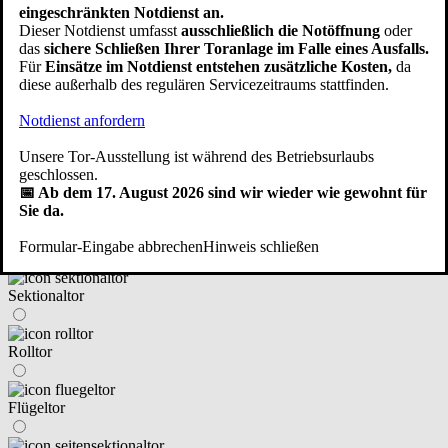
eingeschränkten Notdienst an.
Dieser Notdienst umfasst
ausschließlich die Notöffnung
oder
neben dem Haus angebaut/freistehend
das
sichere Schließen Ihrer Toranlage im Falle eines Ausfalls.
Für
Einsätze im Notdienst entstehen zusätzliche Kosten,
da
diese außerhalb des regulären Servicezeitraums stattfinden.
eine Fertiggarage
Notdienst anfordern
Zurück
Weiter
Unsere Tor-Ausstellung ist während des Betriebsurlaubs
④ An welchen Tortyp haben Sie gedacht?
geschlossen.
📅 Ab dem 17. August 2026 sind wir wieder wie gewohnt für
Sie da.
Schwingtor (Kipptor)
Formular-Eingabe abbrechen
Hinweis schließen
Sektionaltor
Rolltor
Flügeltor