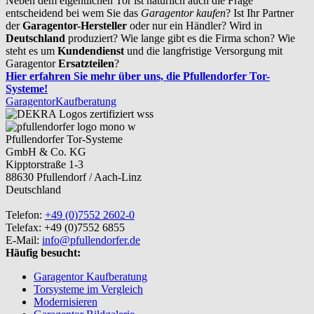
Neben dem eigentlichen Tor ist natürlich auch die Frage
entscheidend bei wem Sie das
Garagentor kaufen
? Ist Ihr Partner
der
Garagentor-Hersteller
oder nur ein Händler? Wird in
Deutschland
produziert? Wie lange gibt es die Firma schon? Wie
steht es um
Kundendienst
und die langfristige Versorgung mit
Garagentor
Ersatzteilen
?
Hier erfahren Sie mehr über uns, die Pfullendorfer Tor-
Systeme!
Garagentor
Kaufberatung
Pfullendorfer Tor-Systeme
GmbH & Co. KG
Kipptorstraße 1-3
88630 Pfullendorf / Aach-Linz
Deutschland
Telefon:
+49 (0)7552 2602-0
Telefax: +49 (0)7552 6855
E-Mail:
info@pfullendorfer.de
Häufig besucht:
Garagentor Kaufberatung
Torsysteme im Vergleich
Modernisieren