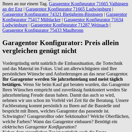
Ihnen an nur einem Tag.
Garagentor Konfigurator 71665 Vaihingen
an der Enz
|
Garagentor Konfigurator 71665 Ludwigsburg
|
Garagentor Konfigurator 74321 Bietigheim-Bissingen
|
Garagentor
Konfigurator 75417 Mühlacker
|
Garagentor Konfigurator 71634
Ludwigsburg
|
Garagentor Konfigurator 71287 Weissach
|
Garagentor Konfigurator 75433 Maulbronn
Garagentor Konfigurator: Preis allein
vergleichen genügt nicht
Vordergründig steht natürlich die Einbausituation, die Tortechnik
und das Material im Fokus. Und am allerwichtigsten sind Ihre
persönlichen Wünsche und Anforderungen an das neue Garagentor.
Ihr Garagentor werden Sie jahrzehntelang und meist täglich
betätigen.
Wenn Sie beim Kauf gut beraten wurden, das Garagentor
Ihren Wünschen entspricht und zuverlässig funktioniert werden Sie
jahrzehntelang Freude daran haben. Damit das auch so wird,
nehmen wir uns schon im Vorfeld viel Zeit für die Beratung. Unsere
Fachberatung kommt persönlich zu Ihnen auf die Baustelle und
bespricht mit Ihnen, welches Garagentor das passende ist.
Schwingtor? Garagenrolltor oder Sektionaltor? Welche Oberflächen,
welche Farben? Wann das Garagentor einbauen? Benötigt ein
elektrisches Garagentor Konfiguration
?