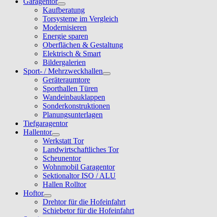
Garagentor
Kaufberatung
Torsysteme im Vergleich
Modernisieren
Energie sparen
Oberflächen & Gestaltung
Elektrisch & Smart
Bildergalerien
Sport- / Mehrzweckhallen
Geräteraumtore
Sporthallen Türen
Wandeinbauklappen
Sonderkonstruktionen
Planungsunterlagen
Tiefgaragentor
Hallentor
Werkstatt Tor
Landwirtschaftliches Tor
Scheunentor
Wohnmobil Garagentor
Sektionaltor ISO / ALU
Hallen Rolltor
Hoftor
Drehtor für die Hofeinfahrt
Schiebetor für die Hofeinfahrt