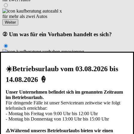
für mehr als zwei Autos
Weiter
② Um was für ein Vorhaben handelt es sich?
Renovierung I Modernisierung
☀️Betriebsurlaub vom 03.08.2026 bis
Neubau – Garage steht schon
14.08.2026 🍦
Neubau – in der Planungsphase
Unser Unternehmen befindet sich im genannten Zeitraum
Zurück
Weiter
im Betriebsurlaub.
Für dringende Fälle ist unser Serviceteam zeitweise wie folgt
③ Die Garage ist...
telefonisch erreichbar:
- Montag bis Freitag von 9:00 Uhr bis 12:00 Uhr
- Montag bis Donnerstag von 13:00 Uhr bis 15:00 Uhr
⚠️Während unseres Betriebsurlaubs bieten wir einen
im Haus integriert