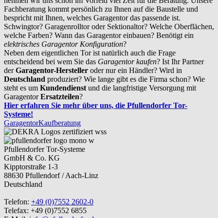
nehmen wir uns schon im Vorfeld viel Zeit für die Beratung. Unsere
Fachberatung kommt persönlich zu Ihnen auf die Baustelle und
bespricht mit Ihnen, welches Garagentor das passende ist.
Schwingtor? Garagenrolltor oder Sektionaltor? Welche Oberflächen,
welche Farben? Wann das Garagentor einbauen? Benötigt ein
elektrisches Garagentor Konfiguration
?
Neben dem eigentlichen Tor ist natürlich auch die Frage
entscheidend bei wem Sie das
Garagentor kaufen
? Ist Ihr Partner
der
Garagentor-Hersteller
oder nur ein Händler? Wird in
Deutschland
produziert? Wie lange gibt es die Firma schon? Wie
steht es um
Kundendienst
und die langfristige Versorgung mit
Garagentor
Ersatzteilen
?
Hier erfahren Sie mehr über uns, die Pfullendorfer Tor-
Systeme!
Garagentor
Kaufberatung
Pfullendorfer Tor-Systeme
GmbH & Co. KG
Kipptorstraße 1-3
88630 Pfullendorf / Aach-Linz
Deutschland
Telefon:
+49 (0)7552 2602-0
Telefax: +49 (0)7552 6855