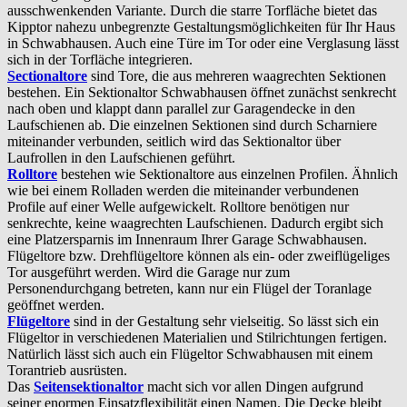
ausschwenkenden Variante. Durch die starre Torfläche bietet das
Kipptor nahezu unbegrenzte Gestaltungsmöglichkeiten für Ihr Haus
in Schwabhausen. Auch eine Türe im Tor oder eine Verglasung lässt
sich in der Torfläche integrieren.
Sectionaltore
sind Tore, die aus mehreren waagrechten Sektionen
bestehen. Ein Sektionaltor Schwabhausen öffnet zunächst senkrecht
nach oben und klappt dann parallel zur Garagendecke in den
Laufschienen ab. Die einzelnen Sektionen sind durch Scharniere
miteinander verbunden, seitlich wird das Sektionaltor über
Laufrollen in den Laufschienen geführt.
Rolltore
bestehen wie Sektionaltore aus einzelnen Profilen. Ähnlich
wie bei einem Rolladen werden die miteinander verbundenen
Profile auf einer Welle aufgewickelt. Rolltore benötigen nur
senkrechte, keine waagrechten Laufschienen. Dadurch ergibt sich
eine Platzersparnis im Innenraum Ihrer Garage Schwabhausen.
Flügeltore bzw. Drehflügeltore können als ein- oder zweiflügeliges
Tor ausgeführt werden. Wird die Garage nur zum
Personendurchgang betreten, kann nur ein Flügel der Toranlage
geöffnet werden.
Flügeltore
sind in der Gestaltung sehr vielseitig. So lässt sich ein
Flügeltor in verschiedenen Materialien und Stilrichtungen fertigen.
Natürlich lässt sich auch ein Flügeltor Schwabhausen mit einem
Torantrieb ausrüsten.
Das
Seitensektionaltor
macht sich vor allen Dingen aufgrund
seiner enormen Einsatzflexibilität einen Namen. Die Decke bleibt