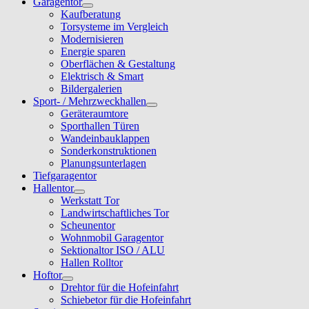
Garagentor
Kaufberatung
Torsysteme im Vergleich
Modernisieren
Energie sparen
Oberflächen & Gestaltung
Elektrisch & Smart
Bildergalerien
Sport- / Mehrzweckhallen
Geräteraumtore
Sporthallen Türen
Wandeinbauklappen
Sonderkonstruktionen
Planungsunterlagen
Tiefgaragentor
Hallentor
Werkstatt Tor
Landwirtschaftliches Tor
Scheunentor
Wohnmobil Garagentor
Sektionaltor ISO / ALU
Hallen Rolltor
Hoftor
Drehtor für die Hofeinfahrt
Schiebetor für die Hofeinfahrt