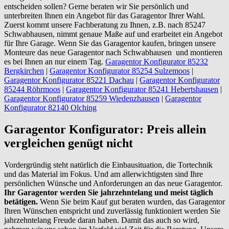
entscheiden sollen? Gerne beraten wir Sie persönlich und
unterbreiten Ihnen ein Angebot für das Garagentor Ihrer Wahl.
Zuerst kommt unsere Fachberatung zu Ihnen, z.B. nach 85247
Schwabhausen, nimmt genaue Maße auf und erarbeitet ein Angebot
für Ihre Garage. Wenn Sie das Garagentor kaufen, bringen unsere
Monteure das neue Garagentor nach Schwabhausen und montieren
es bei Ihnen an nur einem Tag.
Garagentor Konfigurator 85232
Bergkirchen
|
Garagentor Konfigurator 85254 Sulzemoos
|
Garagentor Konfigurator 85221 Dachau
|
Garagentor Konfigurator
85244 Röhrmoos
|
Garagentor Konfigurator 85241 Hebertshausen
|
Garagentor Konfigurator 85259 Wiedenzhausen
|
Garagentor
Konfigurator 82140 Olching
Garagentor Konfigurator: Preis allein
vergleichen genügt nicht
Vordergründig steht natürlich die Einbausituation, die Tortechnik
und das Material im Fokus. Und am allerwichtigsten sind Ihre
persönlichen Wünsche und Anforderungen an das neue Garagentor.
Ihr Garagentor werden Sie jahrzehntelang und meist täglich
betätigen.
Wenn Sie beim Kauf gut beraten wurden, das Garagentor
Ihren Wünschen entspricht und zuverlässig funktioniert werden Sie
jahrzehntelang Freude daran haben. Damit das auch so wird,