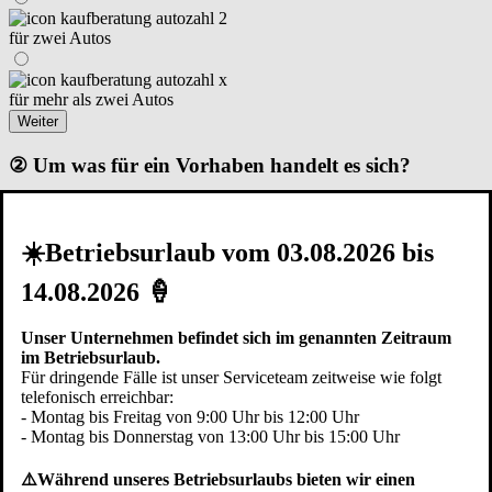
für zwei Autos
für mehr als zwei Autos
Weiter
② Um was für ein Vorhaben handelt es sich?
☀️Betriebsurlaub vom 03.08.2026 bis
Renovierung I Modernisierung
14.08.2026 🍦
Neubau – Garage steht schon
Unser Unternehmen befindet sich im genannten Zeitraum
im Betriebsurlaub.
Neubau – in der Planungsphase
Für dringende Fälle ist unser Serviceteam zeitweise wie folgt
Zurück
Weiter
telefonisch erreichbar:
- Montag bis Freitag von 9:00 Uhr bis 12:00 Uhr
③ Die Garage ist...
- Montag bis Donnerstag von 13:00 Uhr bis 15:00 Uhr
⚠️Während unseres Betriebsurlaubs bieten wir einen