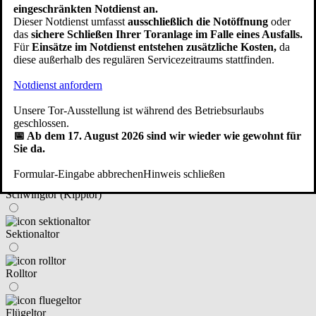
eingeschränkten Notdienst an.
im Haus integriert
Dieser Notdienst umfasst
ausschließlich die Notöffnung
oder
das
sichere Schließen Ihrer Toranlage im Falle eines Ausfalls.
Für
Einsätze im Notdienst entstehen zusätzliche Kosten,
da
neben dem Haus angebaut/freistehend
diese außerhalb des regulären Servicezeitraums stattfinden.
Notdienst anfordern
eine Fertiggarage
Unsere Tor-Ausstellung ist während des Betriebsurlaubs
Zurück
Weiter
geschlossen.
📅 Ab dem 17. August 2026 sind wir wieder wie gewohnt für
④ An welchen Tortyp haben Sie gedacht?
Sie da.
Formular-Eingabe abbrechen
Hinweis schließen
Schwingtor (Kipptor)
Sektionaltor
Rolltor
Flügeltor