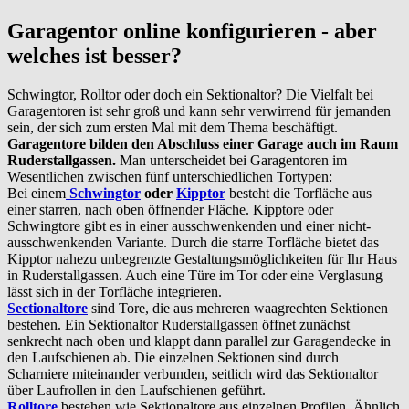
Garagentor online konfigurieren - aber
welches ist besser?
Schwingtor, Rolltor oder doch ein Sektionaltor? Die Vielfalt bei
Garagentoren ist sehr groß und kann sehr verwirrend für jemanden
sein, der sich zum ersten Mal mit dem Thema beschäftigt.
Garagentore bilden den Abschluss einer Garage auch im Raum
Ruderstallgassen.
Man unterscheidet bei Garagentoren im
Wesentlichen zwischen fünf unterschiedlichen Tortypen:
Bei einem
Schwingtor
oder
Kipptor
besteht die Torfläche aus
einer starren, nach oben öffnender Fläche. Kipptore oder
Schwingtore gibt es in einer ausschwenkenden und einer nicht-
ausschwenkenden Variante. Durch die starre Torfläche bietet das
Kipptor nahezu unbegrenzte Gestaltungsmöglichkeiten für Ihr Haus
in Ruderstallgassen. Auch eine Türe im Tor oder eine Verglasung
lässt sich in der Torfläche integrieren.
Sectionaltore
sind Tore, die aus mehreren waagrechten Sektionen
bestehen. Ein Sektionaltor Ruderstallgassen öffnet zunächst
senkrecht nach oben und klappt dann parallel zur Garagendecke in
den Laufschienen ab. Die einzelnen Sektionen sind durch
Scharniere miteinander verbunden, seitlich wird das Sektionaltor
über Laufrollen in den Laufschienen geführt.
Rolltore
bestehen wie Sektionaltore aus einzelnen Profilen. Ähnlich