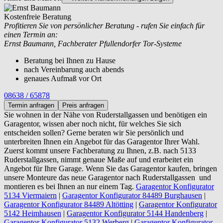
Kostenfreie Beratung
Profitieren Sie von persönlicher Beratung - rufen Sie einfach für
einen Termin an:
Ernst Baumann, Fachberater Pfullendorfer Tor-Systeme
Beratung bei Ihnen zu Hause
nach Vereinbarung auch abends
genaues Aufmaß vor Ort
08638 / 65878
Termin anfragen
Preis anfragen
Sie wohnen in der Nähe von
Ruderstallgassen und benötigen ein
Garagentor, wissen aber noch nicht, für welches Sie sich
entscheiden sollen? Gerne beraten wir Sie persönlich und
unterbreiten Ihnen ein Angebot für das Garagentor Ihrer Wahl.
Zuerst kommt unsere Fachberatung zu Ihnen, z.B. nach 5133
Ruderstallgassen, nimmt genaue Maße auf und erarbeitet ein
Angebot für Ihre Garage. Wenn Sie das Garagentor kaufen, bringen
unsere Monteure das neue Garagentor nach Ruderstallgassen und
montieren es bei Ihnen an nur einem Tag.
Garagentor Konfigurator
5134 Viermaiern
|
Garagentor Konfigurator 84489 Burghausen
|
Garagentor Konfigurator 84489 Altötting
|
Garagentor Konfigurator
5142 Heimhausen
|
Garagentor Konfigurator 5144 Handenberg
|
Garagentor Konfigurator 5132 Werberg
|
Garagentor Konfigurator