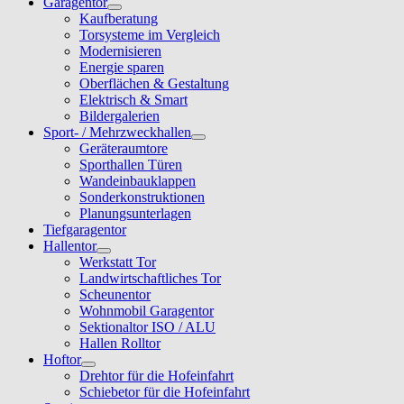
Garagentor
Kaufberatung
Torsysteme im Vergleich
Modernisieren
Energie sparen
Oberflächen & Gestaltung
Elektrisch & Smart
Bildergalerien
Sport- / Mehrzweckhallen
Geräteraumtore
Sporthallen Türen
Wandeinbauklappen
Sonderkonstruktionen
Planungsunterlagen
Tiefgaragentor
Hallentor
Werkstatt Tor
Landwirtschaftliches Tor
Scheunentor
Wohnmobil Garagentor
Sektionaltor ISO / ALU
Hallen Rolltor
Hoftor
Drehtor für die Hofeinfahrt
Schiebetor für die Hofeinfahrt