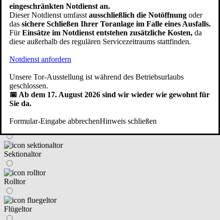
im Haus integriert
eingeschränkten Notdienst an.
Dieser Notdienst umfasst
ausschließlich die Notöffnung
oder
das
sichere Schließen Ihrer Toranlage im Falle eines Ausfalls.
neben dem Haus angebaut/freistehend
Für
Einsätze im Notdienst entstehen zusätzliche Kosten,
da
diese außerhalb des regulären Servicezeitraums stattfinden.
Notdienst anfordern
eine Fertiggarage
Zurück
Weiter
Unsere Tor-Ausstellung ist während des Betriebsurlaubs
geschlossen.
④ An welchen Tortyp haben Sie gedacht?
📅 Ab dem 17. August 2026 sind wir wieder wie gewohnt für
Sie da.
Formular-Eingabe abbrechen
Hinweis schließen
Schwingtor (Kipptor)
Sektionaltor
Rolltor
Flügeltor