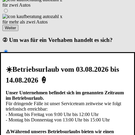
für zwei Autos
für mehr als zwei Autos
Weiter
② Um was für ein Vorhaben handelt es sich?
Renovierung I Modernisierung
☀️Betriebsurlaub vom 03.08.2026 bis
14.08.2026 🍦
Neubau – Garage steht schon
Unser Unternehmen befindet sich im genannten Zeitraum
Neubau – in der Planungsphase
im Betriebsurlaub.
Zurück
Weiter
Für dringende Fälle ist unser Serviceteam zeitweise wie folgt
telefonisch erreichbar:
③ Die Garage ist...
- Montag bis Freitag von 9:00 Uhr bis 12:00 Uhr
- Montag bis Donnerstag von 13:00 Uhr bis 15:00 Uhr
⚠️Während unseres Betriebsurlaubs bieten wir einen