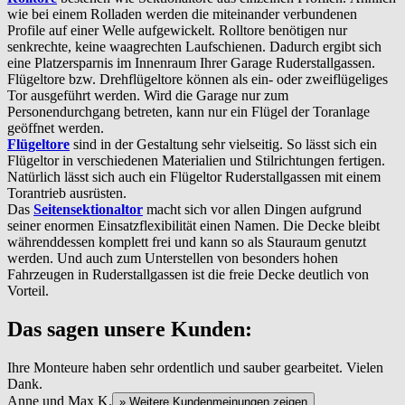
wie bei einem Rolladen werden die miteinander verbundenen
Profile auf einer Welle aufgewickelt. Rolltore benötigen nur
senkrechte, keine waagrechten Laufschienen. Dadurch ergibt sich
eine Platzersparnis im Innenraum Ihrer Garage Ruderstallgassen.
Flügeltore bzw. Drehflügeltore können als ein- oder zweiflügeliges
Tor ausgeführt werden. Wird die Garage nur zum
Personendurchgang betreten, kann nur ein Flügel der Toranlage
geöffnet werden.
Flügeltore
sind in der Gestaltung sehr vielseitig. So lässt sich ein
Flügeltor in verschiedenen Materialien und Stilrichtungen fertigen.
Natürlich lässt sich auch ein Flügeltor Ruderstallgassen mit einem
Torantrieb ausrüsten.
Das
Seitensektionaltor
macht sich vor allen Dingen aufgrund
seiner enormen Einsatzflexibilität einen Namen. Die Decke bleibt
währenddessen komplett frei und kann so als Stauraum genutzt
werden. Und auch zum Unterstellen von besonders hohen
Fahrzeugen in Ruderstallgassen ist die freie Decke deutlich von
Vorteil.
Das sagen unsere Kunden:
Ihre Monteure haben sehr ordentlich und sauber gearbeitet. Vielen
Dank.
Anne und Max K.
» Weitere Kundenmeinungen zeigen