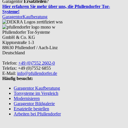
Garagentor
Ersatzteilen
?
Hier erfahren Sie mehr über uns, die Pfullendorfer Tor-
Systeme!
Garagentor
Kaufberatung
Pfullendorfer Tor-Systeme
GmbH & Co. KG
Kipptorstraße 1-3
88630 Pfullendorf / Aach-Linz
Deutschland
Telefon:
+49 (0)7552 2602-0
Telefax: +49 (0)7552 6855
E-Mail:
info@pfullendorfer.de
Häufig besucht:
Garagentor Kaufberatung
Torsysteme im Vergleich
Modernisieren
Garagentor Bildgalerie
Ersatzteile bestellen
Arbeiten bei Pfullendorfer