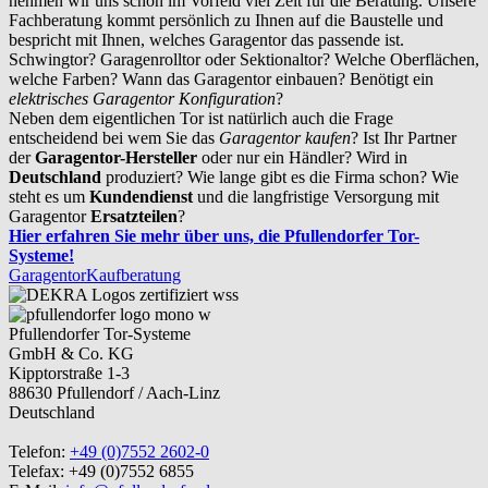
nehmen wir uns schon im Vorfeld viel Zeit für die Beratung. Unsere
Fachberatung kommt persönlich zu Ihnen auf die Baustelle und
bespricht mit Ihnen, welches Garagentor das passende ist.
Schwingtor? Garagenrolltor oder Sektionaltor? Welche Oberflächen,
welche Farben? Wann das Garagentor einbauen? Benötigt ein
elektrisches Garagentor Konfiguration
?
Neben dem eigentlichen Tor ist natürlich auch die Frage
entscheidend bei wem Sie das
Garagentor kaufen
? Ist Ihr Partner
der
Garagentor-Hersteller
oder nur ein Händler? Wird in
Deutschland
produziert? Wie lange gibt es die Firma schon? Wie
steht es um
Kundendienst
und die langfristige Versorgung mit
Garagentor
Ersatzteilen
?
Hier erfahren Sie mehr über uns, die Pfullendorfer Tor-
Systeme!
Garagentor
Kaufberatung
Pfullendorfer Tor-Systeme
GmbH & Co. KG
Kipptorstraße 1-3
88630 Pfullendorf / Aach-Linz
Deutschland
Telefon:
+49 (0)7552 2602-0
Telefax: +49 (0)7552 6855