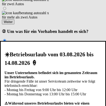
für zwei Autos
für mehr als zwei Autos
Weiter
② Um was für ein Vorhaben handelt es sich?
Renovierung I Modernisierung
☀️Betriebsurlaub vom 03.08.2026 bis
14.08.2026 🍦
Neubau – Garage steht schon
Unser Unternehmen befindet sich im genannten Zeitraum
Neubau – in der Planungsphase
im Betriebsurlaub.
Zurück
Weiter
Für dringende Fälle ist unser Serviceteam zeitweise wie folgt
telefonisch erreichbar:
③ Die Garage ist...
- Montag bis Freitag von 9:00 Uhr bis 12:00 Uhr
- Montag bis Donnerstag von 13:00 Uhr bis 15:00 Uhr
⚠️Während unseres Betriebsurlaubs bieten wir einen