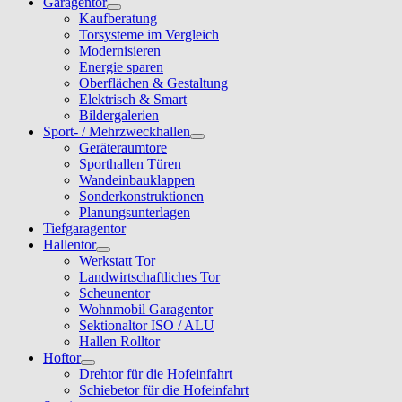
Garagentor
Kaufberatung
Torsysteme im Vergleich
Modernisieren
Energie sparen
Oberflächen & Gestaltung
Elektrisch & Smart
Bildergalerien
Sport- / Mehrzweckhallen
Geräteraumtore
Sporthallen Türen
Wandeinbauklappen
Sonderkonstruktionen
Planungsunterlagen
Tiefgaragentor
Hallentor
Werkstatt Tor
Landwirtschaftliches Tor
Scheunentor
Wohnmobil Garagentor
Sektionaltor ISO / ALU
Hallen Rolltor
Hoftor
Drehtor für die Hofeinfahrt
Schiebetor für die Hofeinfahrt