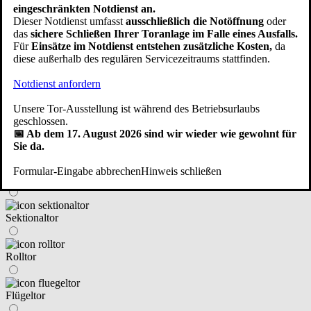
im Haus integriert
eingeschränkten Notdienst an.
Dieser Notdienst umfasst
ausschließlich die Notöffnung
oder
das
sichere Schließen Ihrer Toranlage im Falle eines Ausfalls.
neben dem Haus angebaut/freistehend
Für
Einsätze im Notdienst entstehen zusätzliche Kosten,
da
diese außerhalb des regulären Servicezeitraums stattfinden.
Notdienst anfordern
eine Fertiggarage
Zurück
Weiter
Unsere Tor-Ausstellung ist während des Betriebsurlaubs
geschlossen.
④ An welchen Tortyp haben Sie gedacht?
📅 Ab dem 17. August 2026 sind wir wieder wie gewohnt für
Sie da.
Formular-Eingabe abbrechen
Hinweis schließen
Schwingtor (Kipptor)
Sektionaltor
Rolltor
Flügeltor