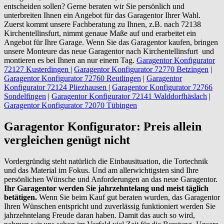
entscheiden sollen? Gerne beraten wir Sie persönlich und
unterbreiten Ihnen ein Angebot für das Garagentor Ihrer Wahl.
Zuerst kommt unsere Fachberatung zu Ihnen, z.B. nach 72138
Kirchentellinsfurt, nimmt genaue Maße auf und erarbeitet ein
Angebot für Ihre Garage. Wenn Sie das Garagentor kaufen, bringen
unsere Monteure das neue Garagentor nach Kirchentellinsfurt und
montieren es bei Ihnen an nur einem Tag.
Garagentor Konfigurator
72127 Kusterdingen
|
Garagentor Konfigurator 72770 Betzingen
|
Garagentor Konfigurator 72760 Reutlingen
|
Garagentor
Konfigurator 72124 Pliezhausen
|
Garagentor Konfigurator 72766
Sondelfingen
|
Garagentor Konfigurator 72141 Walddorfhäslach
|
Garagentor Konfigurator 72070 Tübingen
Garagentor Konfigurator: Preis allein
vergleichen genügt nicht
Vordergründig steht natürlich die Einbausituation, die Tortechnik
und das Material im Fokus. Und am allerwichtigsten sind Ihre
persönlichen Wünsche und Anforderungen an das neue Garagentor.
Ihr Garagentor werden Sie jahrzehntelang und meist täglich
betätigen.
Wenn Sie beim Kauf gut beraten wurden, das Garagentor
Ihren Wünschen entspricht und zuverlässig funktioniert werden Sie
jahrzehntelang Freude daran haben. Damit das auch so wird,