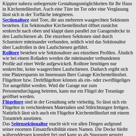
Kipptor nahezu unbegrenzte Gestaltungsmöglichkeiten für Ihr Haus
in Kirchentellinsfurt. Auch eine Türe im Tor oder eine Verglasung
lässt sich in der Torfläche integrieren.
Sectionaltore
sind Tore, die aus mehreren waagrechten Sektionen
bestehen. Ein Sektionaltor Kirchentellinsfurt öffnet zunächst
senkrecht nach oben und klappt dann parallel zur Garagendecke in
den Laufschienen ab. Die einzelnen Sektionen sind durch
Scharniere miteinander verbunden, seitlich wird das Sektionaltor
über Laufrollen in den Laufschienen geführt.
Rolltore
bestehen wie Sektionaltore aus einzelnen Profilen. Ähnlich
wie bei einem Rolladen werden die miteinander verbundenen
Profile auf einer Welle aufgewickelt. Rolltore benötigen nur
senkrechte, keine waagrechten Laufschienen. Dadurch ergibt sich
eine Platzersparnis im Innenraum Ihrer Garage Kirchentellinsfurt.
Flügeltore bzw. Drehflügeltore können als ein- oder zweiflügeliges
Tor ausgeführt werden. Wird die Garage nur zum
Personendurchgang betreten, kann nur ein Flügel der Toranlage
geöffnet werden.
Flügeltore
sind in der Gestaltung sehr vielseitig. So lässt sich ein
Flügeltor in verschiedenen Materialien und Stilrichtungen fertigen.
Natürlich lässt sich auch ein Flügeltor Kirchentellinsfurt mit einem
Torantrieb ausrüsten.
Das
Seitensektionaltor
macht sich vor allen Dingen aufgrund
seiner enormen Einsatzflexibilität einen Namen. Die Decke bleibt
währenddessen komplett frei und kann so als Stauraum genutzt