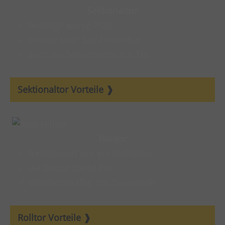
Sektionaltor
benötigt wenig Platz
in Holz oder Stahl lieferbar
auch als Sektionaltor mit Tür
Sektionaltor Vorteile
Rolltor
funktioniert wie ein Rollladen
die Decke bleibt frei
standardmäßig mit Torantrieb
Rolltor Vorteile