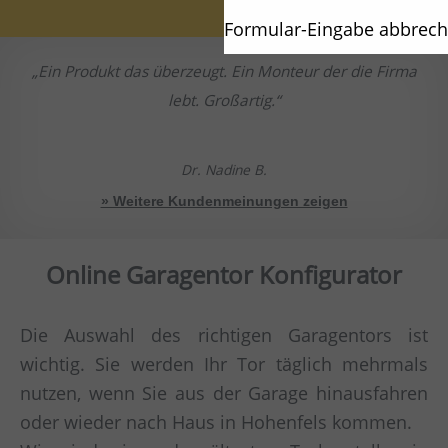
Formular-Eingabe abbrec
Ein Produkt das überzeugt. Ein Monteur der die Firma
lebt. Großartig.
Dr. Nadine B.
» Weitere Kundenmeinungen zeigen
Online Garagentor Konfigurator
Die Auswahl des richtigen Garagentors ist
wichtig. Sie werden Ihr Tor täglich mehrmals
nutzen, wenn Sie aus der Garage hinausfahren
oder wieder nach Haus in Hohenfels kommen.