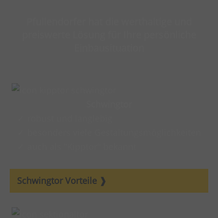
Pfullendorfer hat die werthaltige und
preiswerte Lösung für Ihre persönliche
Einbausituation
Schwingtor
robust und langlebig
besonders viele Gestaltungsmöglichkeiten
auch als "Kipptor" bekannt
Schwingtor Vorteile