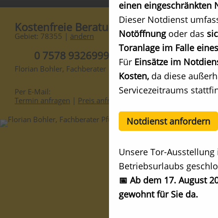
einen eingeschränkten N
Dieser Notdienst umfas
Kostenfreie Beratung
Notöffnung
oder das
si
Gebiet: 78355 |
ändern
Toranlage im Falle eines
0 7578 9326999
Für
Einsätze im Notdien
Florian Bohler, Fachberater
Kosten,
da diese außerh
Servicezeitraums stattfi
Per E-Mail:
Termin anfragen
|
Preis anfragen
Notdienst anfordern
Unsere Tor-Ausstellung 
Betriebsurlaubs geschlo
📅 Ab dem 17. August 20
gewohnt für Sie da.