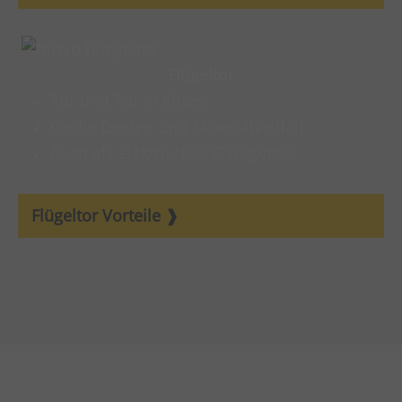
Flügeltor
Tür und Tor in Einem
Große Design und Materialvielfalt
Auch als elektrisches Garagentor
Flügeltor Vorteile