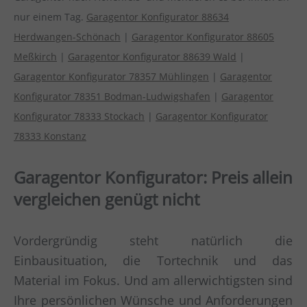
nur einem Tag.
Garagentor Konfigurator 88634
Herdwangen-Schönach
|
Garagentor Konfigurator 88605
Meßkirch
|
Garagentor Konfigurator 88639 Wald
|
Garagentor Konfigurator 78357 Mühlingen
|
Garagentor
Konfigurator 78351 Bodman-Ludwigshafen
|
Garagentor
Konfigurator 78333 Stockach
|
Garagentor Konfigurator
78333 Konstanz
Garagentor Konfigurator: Preis allein
vergleichen genügt nicht
Vordergründig steht natürlich die
Einbausituation, die Tortechnik und das
Material im Fokus. Und am allerwichtigsten sind
Ihre persönlichen Wünsche und Anforderungen