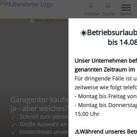
Menü
Hotline
Suche
☀️Betriebsurlau
bis 14.0
Unser Unternehmen befi
genannten Zeitraum im 
Für dringende Fälle ist 
zeitweise wie folgt telef
- Montag bis Freitag von
Garagentor kaufen mit Einbau:
- Montag bis Donnerstag
ja - aber welches?
15:00 Uhr
Schnell zum passenden Tor
Große Auswahl an Typen, Farben, Extras
⚠️Während unseres Betr
Kostenfreies unverbindliches Angebot