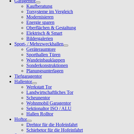
Garagentor
Kaufberatung
Torsysteme im Vergleich
Modernisieren
Energie sparen
Oberflächen & Gestaltung
Elektrisch & Smart
Bildergalerien
Sport- / Mehrzweckhallen
Geräteraumtore
Sporthallen Türen
Wandeinbauklappen
Sonderkonstruktionen
Planungsunterlagen
Tiefgaragentor
Hallentor
Werkstatt Tor
Landwirtschaftliches Tor
Scheunentor
Wohnmobil Garagentor
Sektionaltor ISO / ALU
Hallen Rolltor
Hoftor
Drehtor für die Hofeinfahrt
Schiebetor für die Hofeinfahrt