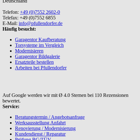
Deutschland
Telefon:
+49 (0)7552 2602-0
Telefax: +49 (0)7552 6855
E-Mail:
info@pfullendorfer.de
Häufig besucht:
Garagentor Kaufberatung
Torsysteme im Vergleich
Modernisieren
Garagentor Bildgalerie
Ersatzteile bestellen
Arbeiten bei Pfullendorfer
Auf Google werden wir mit Ø 4.0 Sternen bei 110 Rezensionen
bewertet.
Service:
Beratungstermin / Angebotsanfrage
Werksausstellung Anfahrt
Renovierung / Modernisierung
Kundendienst / Reparatur
Prüfung BG/TÜV