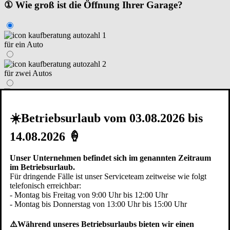
① Wie groß ist die Öffnung Ihrer Garage?
für ein Auto
für zwei Autos
für mehr als zwei Autos
Weiter
☀️Betriebsurlaub vom 03.08.2026 bis
② Um was für ein Vorhaben handelt es sich?
14.08.2026 🍦
Unser Unternehmen befindet sich im genannten Zeitraum
im Betriebsurlaub.
Renovierung I Modernisierung
Für dringende Fälle ist unser Serviceteam zeitweise wie folgt
telefonisch erreichbar:
- Montag bis Freitag von 9:00 Uhr bis 12:00 Uhr
Neubau – Garage steht schon
- Montag bis Donnerstag von 13:00 Uhr bis 15:00 Uhr
⚠️Während unseres Betriebsurlaubs bieten wir einen
Neubau – in der Planungsphase