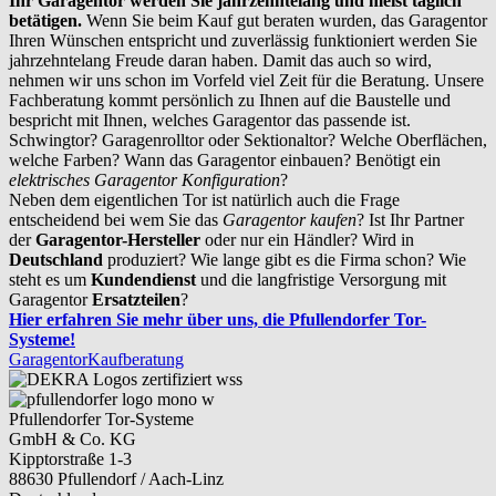
Ihr Garagentor werden Sie jahrzehntelang und meist täglich
betätigen.
Wenn Sie beim Kauf gut beraten wurden, das Garagentor
Ihren Wünschen entspricht und zuverlässig funktioniert werden Sie
jahrzehntelang Freude daran haben. Damit das auch so wird,
nehmen wir uns schon im Vorfeld viel Zeit für die Beratung. Unsere
Fachberatung kommt persönlich zu Ihnen auf die Baustelle und
bespricht mit Ihnen, welches Garagentor das passende ist.
Schwingtor? Garagenrolltor oder Sektionaltor? Welche Oberflächen,
welche Farben? Wann das Garagentor einbauen? Benötigt ein
elektrisches Garagentor Konfiguration
?
Neben dem eigentlichen Tor ist natürlich auch die Frage
entscheidend bei wem Sie das
Garagentor kaufen
? Ist Ihr Partner
der
Garagentor-Hersteller
oder nur ein Händler? Wird in
Deutschland
produziert? Wie lange gibt es die Firma schon? Wie
steht es um
Kundendienst
und die langfristige Versorgung mit
Garagentor
Ersatzteilen
?
Hier erfahren Sie mehr über uns, die Pfullendorfer Tor-
Systeme!
Garagentor
Kaufberatung
Pfullendorfer Tor-Systeme
GmbH & Co. KG
Kipptorstraße 1-3
88630 Pfullendorf / Aach-Linz