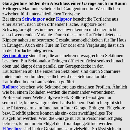
Garagentore bilden den Abschluss einer Garage auch im Raum
Ertingen.
Man unterscheidet bei Garagentoren im Wesentlichen
zwischen fünf unterschiedlichen Tortypen:
Bei einem
Schwingtor
oder
Kipptor
besteht die Torfläche aus
einer starren, nach oben öffnender Fläche. Kipptore oder
Schwingtore gibt es in einer ausschwenkenden und einer nicht-
ausschwenkenden Variante. Durch die starre Torfläche bietet das
Kipptor nahezu unbegrenzte Gestaltungsmöglichkeiten für Ihr Haus
in Ertingen. Auch eine Türe im Tor oder eine Verglasung lässt sich
in der Torfläche integrieren.
Sectionaltore
sind Tore, die aus mehreren waagrechten Sektionen
bestehen. Ein Sektionaltor Ertingen öffnet zunächst senkrecht nach
oben und klappt dann parallel zur Garagendecke in den
Laufschienen ab. Die einzelnen Sektionen sind durch Scharniere
miteinander verbunden, seitlich wird das Sektionaltor über
Laufrollen in den Laufschienen geführt.
Rolltore
bestehen wie Sektionaltore aus einzelnen Profilen. Ähnlich
wie bei einem Rolladen werden die miteinander verbundenen
Profile auf einer Welle aufgewickelt. Rolltore benötigen nur
senkrechte, keine waagrechten Laufschienen. Dadurch ergibt sich
eine Platzersparnis im Innenraum Ihrer Garage Ertingen. Flügeltore
bzw. Drehflügeltore können als ein- oder zweiflügeliges Tor
ausgeführt werden. Wird die Garage nur zum Personendurchgang
betreten, kann nur ein Flügel der Toranlage geöffnet werden.
Flügeltore
sind in der Gestaltung sehr vielseitig. So lässt sich ein