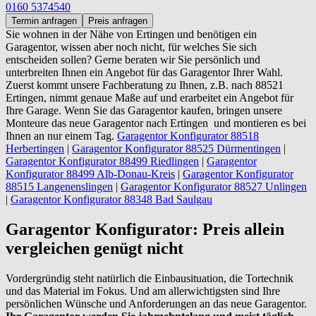
0160 5374540
Termin anfragen
Preis anfragen
Sie wohnen in der Nähe von
Ertingen und benötigen ein
Garagentor, wissen aber noch nicht, für welches Sie sich
entscheiden sollen? Gerne beraten wir Sie persönlich und
unterbreiten Ihnen ein Angebot für das Garagentor Ihrer Wahl.
Zuerst kommt unsere Fachberatung zu Ihnen, z.B. nach 88521
Ertingen, nimmt genaue Maße auf und erarbeitet ein Angebot für
Ihre Garage. Wenn Sie das Garagentor kaufen, bringen unsere
Monteure das neue Garagentor nach Ertingen und montieren es bei
Ihnen an nur einem Tag.
Garagentor Konfigurator 88518
Herbertingen
|
Garagentor Konfigurator 88525 Dürmentingen
|
Garagentor Konfigurator 88499 Riedlingen
|
Garagentor
Konfigurator 88499 Alb-Donau-Kreis
|
Garagentor Konfigurator
88515 Langenenslingen
|
Garagentor Konfigurator 88527 Unlingen
|
Garagentor Konfigurator 88348 Bad Saulgau
Garagentor Konfigurator: Preis allein
vergleichen genügt nicht
Vordergründig steht natürlich die Einbausituation, die Tortechnik
und das Material im Fokus. Und am allerwichtigsten sind Ihre
persönlichen Wünsche und Anforderungen an das neue Garagentor.