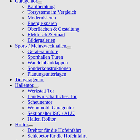
Garagentor
Kaufberatung
Torsysteme im Vergleich
Modernisieren
Energie sparen
Oberflächen & Gestaltung
Elektrisch & Smart
Bildergalerien
Sport- / Mehrzweckhallen
Geräteraumtore
Sporthallen Türen
Wandeinbauklappen
Sonderkonstruktionen
Planungsunterlagen
Tiefgaragentor
Hallentor
Werkstatt Tor
Landwirtschaftliches Tor
Scheunentor
Wohnmobil Garagentor
Sektionaltor ISO / ALU
Hallen Rolltor
Hoftor
Drehtor für die Hofeinfahrt
Schiebetor für die Hofeinfahrt