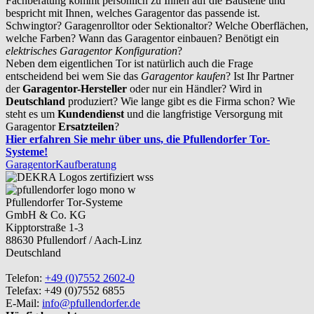
Fachberatung kommt persönlich zu Ihnen auf die Baustelle und
bespricht mit Ihnen, welches Garagentor das passende ist.
Schwingtor? Garagenrolltor oder Sektionaltor? Welche Oberflächen,
welche Farben? Wann das Garagentor einbauen? Benötigt ein
elektrisches Garagentor Konfiguration
?
Neben dem eigentlichen Tor ist natürlich auch die Frage
entscheidend bei wem Sie das
Garagentor kaufen
? Ist Ihr Partner
der
Garagentor-Hersteller
oder nur ein Händler? Wird in
Deutschland
produziert? Wie lange gibt es die Firma schon? Wie
steht es um
Kundendienst
und die langfristige Versorgung mit
Garagentor
Ersatzteilen
?
Hier erfahren Sie mehr über uns, die Pfullendorfer Tor-
Systeme!
Garagentor
Kaufberatung
Pfullendorfer Tor-Systeme
GmbH & Co. KG
Kipptorstraße 1-3
88630 Pfullendorf / Aach-Linz
Deutschland
Telefon:
+49 (0)7552 2602-0
Telefax: +49 (0)7552 6855
E-Mail:
info@pfullendorfer.de