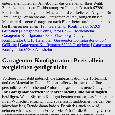
unterbreiten Ihnen ein Angebot für das Garagentor Ihrer Wahl.
Zuerst kommt unsere Fachberatung zu Ihnen, z.B. nach 67280
Ebertsheim, nimmt genaue Maße auf und erarbeitet ein Angebot für
Ihre Garage. Wenn Sie das Garagentor kaufen, bringen unsere
Monteure das neue Garagentor nach Ebertsheim und montieren es
bei Ihnen an nur einem Tag.
Garagentor Konfigurator 67269
Grünstadt
|
Garagentor Konfigurator 67278 Bockenheim
|
Garagentor Konfigurator 67304 Eisenberg
|
Garagentor
Konfigurator 67311 Tiefenthal
|
Garagentor Konfigurator 67307
Göllheim
|
Garagentor Konfigurator 67283 Obrigheim
|
Garagentor
Konfigurator 67308 Albisheim
Garagentor Konfigurator: Preis allein
vergleichen genügt nicht
Vordergründig steht natürlich die Einbausituation, die Tortechnik
und das Material im Fokus. Und am allerwichtigsten sind Ihre
persönlichen Wünsche und Anforderungen an das neue Garagentor.
Ihr Garagentor werden Sie jahrzehntelang und meist täglich
betätigen.
Wenn Sie beim Kauf gut beraten wurden, das Garagentor
Ihren Wünschen entspricht und zuverlässig funktioniert werden Sie
jahrzehntelang Freude daran haben. Damit das auch so wird,
nehmen wir uns schon im Vorfeld viel Zeit für die Beratung. Unsere