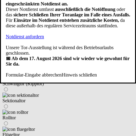
eingeschränkten Notdienst an.
im Haus integriert
Dieser Notdienst umfasst
ausschließlich die Notöffnung
oder
das
sichere Schließen Ihrer Toranlage im Falle eines Ausfalls.
Für
Einsätze im Notdienst entstehen zusätzliche Kosten,
da
neben dem Haus angebaut/freistehend
diese außerhalb des regulären Servicezeitraums stattfinden.
Notdienst anfordern
eine Fertiggarage
Unsere Tor-Ausstellung ist während des Betriebsurlaubs
Zurück
Weiter
geschlossen.
📅 Ab dem 17. August 2026 sind wir wieder wie gewohnt für
④ An welchen Tortyp haben Sie gedacht?
Sie da.
Formular-Eingabe abbrechen
Hinweis schließen
Schwingtor (Kipptor)
Sektionaltor
Rolltor
Flügeltor