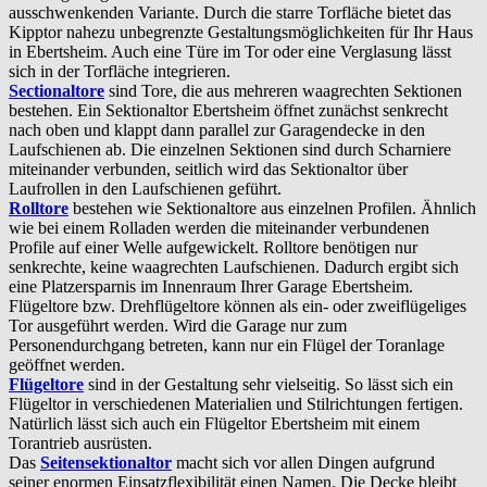
ausschwenkenden Variante. Durch die starre Torfläche bietet das
Kipptor nahezu unbegrenzte Gestaltungsmöglichkeiten für Ihr Haus
in Ebertsheim. Auch eine Türe im Tor oder eine Verglasung lässt
sich in der Torfläche integrieren.
Sectionaltore
sind Tore, die aus mehreren waagrechten Sektionen
bestehen. Ein Sektionaltor Ebertsheim öffnet zunächst senkrecht
nach oben und klappt dann parallel zur Garagendecke in den
Laufschienen ab. Die einzelnen Sektionen sind durch Scharniere
miteinander verbunden, seitlich wird das Sektionaltor über
Laufrollen in den Laufschienen geführt.
Rolltore
bestehen wie Sektionaltore aus einzelnen Profilen. Ähnlich
wie bei einem Rolladen werden die miteinander verbundenen
Profile auf einer Welle aufgewickelt. Rolltore benötigen nur
senkrechte, keine waagrechten Laufschienen. Dadurch ergibt sich
eine Platzersparnis im Innenraum Ihrer Garage Ebertsheim.
Flügeltore bzw. Drehflügeltore können als ein- oder zweiflügeliges
Tor ausgeführt werden. Wird die Garage nur zum
Personendurchgang betreten, kann nur ein Flügel der Toranlage
geöffnet werden.
Flügeltore
sind in der Gestaltung sehr vielseitig. So lässt sich ein
Flügeltor in verschiedenen Materialien und Stilrichtungen fertigen.
Natürlich lässt sich auch ein Flügeltor Ebertsheim mit einem
Torantrieb ausrüsten.
Das
Seitensektionaltor
macht sich vor allen Dingen aufgrund
seiner enormen Einsatzflexibilität einen Namen. Die Decke bleibt