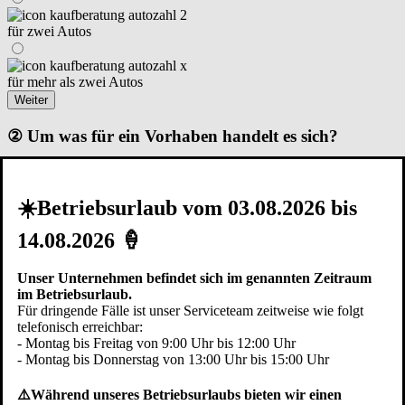
für zwei Autos
für mehr als zwei Autos
Weiter
② Um was für ein Vorhaben handelt es sich?
☀️Betriebsurlaub vom 03.08.2026 bis
Renovierung I Modernisierung
14.08.2026 🍦
Neubau – Garage steht schon
Unser Unternehmen befindet sich im genannten Zeitraum
im Betriebsurlaub.
Neubau – in der Planungsphase
Für dringende Fälle ist unser Serviceteam zeitweise wie folgt
Zurück
Weiter
telefonisch erreichbar:
- Montag bis Freitag von 9:00 Uhr bis 12:00 Uhr
③ Die Garage ist...
- Montag bis Donnerstag von 13:00 Uhr bis 15:00 Uhr
⚠️Während unseres Betriebsurlaubs bieten wir einen