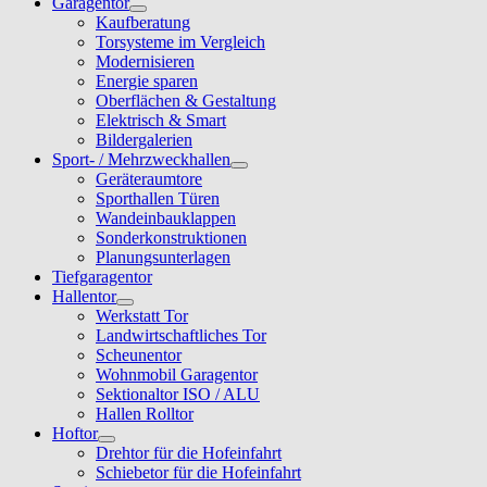
Garagentor
Kaufberatung
Torsysteme im Vergleich
Modernisieren
Energie sparen
Oberflächen & Gestaltung
Elektrisch & Smart
Bildergalerien
Sport- / Mehrzweckhallen
Geräteraumtore
Sporthallen Türen
Wandeinbauklappen
Sonderkonstruktionen
Planungsunterlagen
Tiefgaragentor
Hallentor
Werkstatt Tor
Landwirtschaftliches Tor
Scheunentor
Wohnmobil Garagentor
Sektionaltor ISO / ALU
Hallen Rolltor
Hoftor
Drehtor für die Hofeinfahrt
Schiebetor für die Hofeinfahrt