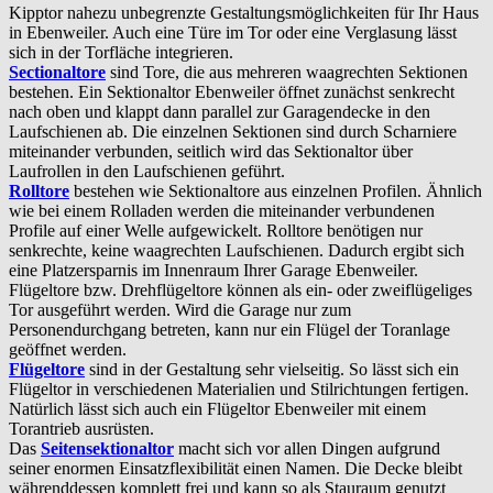
Kipptor nahezu unbegrenzte Gestaltungsmöglichkeiten für Ihr Haus
in Ebenweiler. Auch eine Türe im Tor oder eine Verglasung lässt
sich in der Torfläche integrieren.
Sectionaltore
sind Tore, die aus mehreren waagrechten Sektionen
bestehen. Ein Sektionaltor Ebenweiler öffnet zunächst senkrecht
nach oben und klappt dann parallel zur Garagendecke in den
Laufschienen ab. Die einzelnen Sektionen sind durch Scharniere
miteinander verbunden, seitlich wird das Sektionaltor über
Laufrollen in den Laufschienen geführt.
Rolltore
bestehen wie Sektionaltore aus einzelnen Profilen. Ähnlich
wie bei einem Rolladen werden die miteinander verbundenen
Profile auf einer Welle aufgewickelt. Rolltore benötigen nur
senkrechte, keine waagrechten Laufschienen. Dadurch ergibt sich
eine Platzersparnis im Innenraum Ihrer Garage Ebenweiler.
Flügeltore bzw. Drehflügeltore können als ein- oder zweiflügeliges
Tor ausgeführt werden. Wird die Garage nur zum
Personendurchgang betreten, kann nur ein Flügel der Toranlage
geöffnet werden.
Flügeltore
sind in der Gestaltung sehr vielseitig. So lässt sich ein
Flügeltor in verschiedenen Materialien und Stilrichtungen fertigen.
Natürlich lässt sich auch ein Flügeltor Ebenweiler mit einem
Torantrieb ausrüsten.
Das
Seitensektionaltor
macht sich vor allen Dingen aufgrund
seiner enormen Einsatzflexibilität einen Namen. Die Decke bleibt
währenddessen komplett frei und kann so als Stauraum genutzt