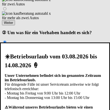
für zwei Autos
für mehr als zwei Autos
Weiter
② Um was für ein Vorhaben handelt es sich?
Renovierung I Modernisierung
☀️Betriebsurlaub vom 03.08.2026 bis
14.08.2026 🍦
Neubau – Garage steht schon
Unser Unternehmen befindet sich im genannten Zeitraum
Neubau – in der Planungsphase
im Betriebsurlaub.
Zurück
Weiter
Für dringende Fälle ist unser Serviceteam zeitweise wie folgt
telefonisch erreichbar:
③ Die Garage ist...
- Montag bis Freitag von 9:00 Uhr bis 12:00 Uhr
- Montag bis Donnerstag von 13:00 Uhr bis 15:00 Uhr
⚠️Während unseres Betriebsurlaubs bieten wir einen