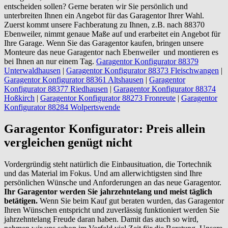
entscheiden sollen? Gerne beraten wir Sie persönlich und
unterbreiten Ihnen ein Angebot für das Garagentor Ihrer Wahl.
Zuerst kommt unsere Fachberatung zu Ihnen, z.B. nach 88370
Ebenweiler, nimmt genaue Maße auf und erarbeitet ein Angebot für
Ihre Garage. Wenn Sie das Garagentor kaufen, bringen unsere
Monteure das neue Garagentor nach Ebenweiler und montieren es
bei Ihnen an nur einem Tag.
Garagentor Konfigurator 88379
Unterwaldhausen
|
Garagentor Konfigurator 88373 Fleischwangen
|
Garagentor Konfigurator 88361 Altshausen
|
Garagentor
Konfigurator 88377 Riedhausen
|
Garagentor Konfigurator 88374
Hoßkirch
|
Garagentor Konfigurator 88273 Fronreute
|
Garagentor
Konfigurator 88284 Wolpertswende
Garagentor Konfigurator: Preis allein
vergleichen genügt nicht
Vordergründig steht natürlich die Einbausituation, die Tortechnik
und das Material im Fokus. Und am allerwichtigsten sind Ihre
persönlichen Wünsche und Anforderungen an das neue Garagentor.
Ihr Garagentor werden Sie jahrzehntelang und meist täglich
betätigen.
Wenn Sie beim Kauf gut beraten wurden, das Garagentor
Ihren Wünschen entspricht und zuverlässig funktioniert werden Sie
jahrzehntelang Freude daran haben. Damit das auch so wird,