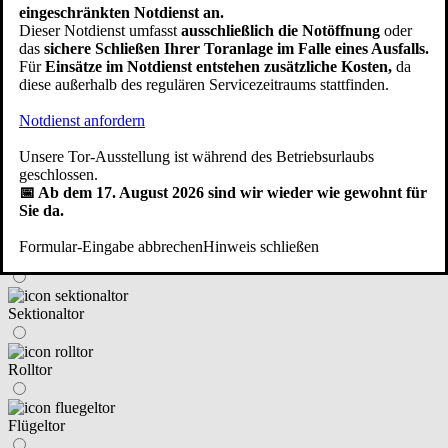
im Haus integriert
eingeschränkten Notdienst an.
Dieser Notdienst umfasst
ausschließlich die Notöffnung
oder
das
sichere Schließen Ihrer Toranlage im Falle eines Ausfalls.
neben dem Haus angebaut/freistehend
Für
Einsätze im Notdienst entstehen zusätzliche Kosten,
da
diese außerhalb des regulären Servicezeitraums stattfinden.
Notdienst anfordern
eine Fertiggarage
Zurück
Weiter
Unsere Tor-Ausstellung ist während des Betriebsurlaubs
geschlossen.
④ An welchen Tortyp haben Sie gedacht?
📅 Ab dem 17. August 2026 sind wir wieder wie gewohnt für
Sie da.
Formular-Eingabe abbrechen
Hinweis schließen
Schwingtor (Kipptor)
Sektionaltor
Rolltor
Flügeltor