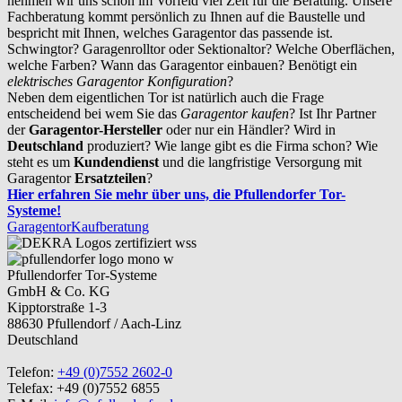
nehmen wir uns schon im Vorfeld viel Zeit für die Beratung. Unsere
Fachberatung kommt persönlich zu Ihnen auf die Baustelle und
bespricht mit Ihnen, welches Garagentor das passende ist.
Schwingtor? Garagenrolltor oder Sektionaltor? Welche Oberflächen,
welche Farben? Wann das Garagentor einbauen? Benötigt ein
elektrisches Garagentor Konfiguration
?
Neben dem eigentlichen Tor ist natürlich auch die Frage
entscheidend bei wem Sie das
Garagentor kaufen
? Ist Ihr Partner
der
Garagentor-Hersteller
oder nur ein Händler? Wird in
Deutschland
produziert? Wie lange gibt es die Firma schon? Wie
steht es um
Kundendienst
und die langfristige Versorgung mit
Garagentor
Ersatzteilen
?
Hier erfahren Sie mehr über uns, die Pfullendorfer Tor-
Systeme!
Garagentor
Kaufberatung
Pfullendorfer Tor-Systeme
GmbH & Co. KG
Kipptorstraße 1-3
88630 Pfullendorf / Aach-Linz
Deutschland
Telefon:
+49 (0)7552 2602-0
Telefax: +49 (0)7552 6855