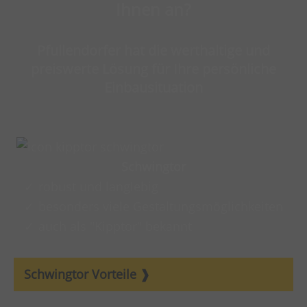
Ihnen an?
Pfullendorfer hat die werthaltige und
preiswerte Lösung für Ihre persönliche
Einbausituation
Schwingtor
robust und langlebig
besonders viele Gestaltungsmöglichkeiten
auch als "Kipptor" bekannt
Schwingtor Vorteile