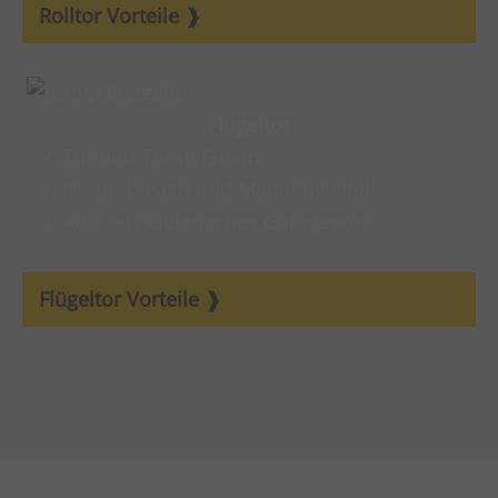
Rolltor Vorteile
Flügeltor
Tür und Tor in Einem
Große Design und Materialvielfalt
Auch als elektrisches Garagentor
Flügeltor Vorteile