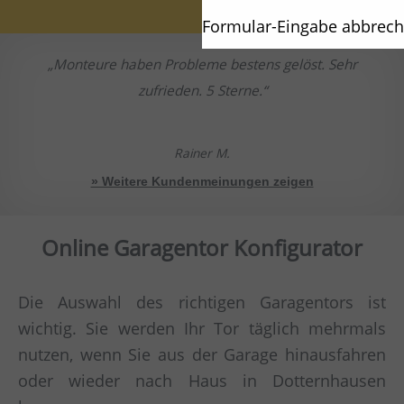
Formular-Eingabe abbrec
Monteure haben Probleme bestens gelöst. Sehr
zufrieden. 5 Sterne.
Rainer M.
» Weitere Kundenmeinungen zeigen
Online Garagentor Konfigurator
Die Auswahl des richtigen Garagentors ist
wichtig. Sie werden Ihr Tor täglich mehrmals
nutzen, wenn Sie aus der Garage hinausfahren
oder wieder nach Haus in Dotternhausen