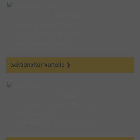
Sektionaltor
benötigt wenig Platz
in Holz oder Stahl lieferbar
auch als Sektionaltor mit Tür
Sektionaltor Vorteile
Rolltor
funktioniert wie ein Rollladen
die Decke bleibt frei
standardmäßig mit Torantrieb