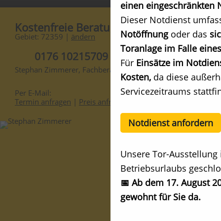
einen eingeschränkten N
Dieser Notdienst umfas
Kostenfreie Beratung
Notöffnung
oder das
si
Gebiet: 72359 |
ändern
Toranlage im Falle eines
0176 10215709
Für
Einsätze im Notdien
Stephan Zimmerer, Fachberater
Kosten,
da diese außerh
Servicezeitraums stattfi
Per E-Mail:
Termin anfragen
|
Preis anfragen
Notdienst anfordern
Unsere Tor-Ausstellung 
Betriebsurlaubs geschlo
📅 Ab dem 17. August 20
gewohnt für Sie da.