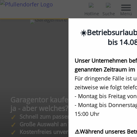
Menü
Hotline
Suche
☀️Betriebsurlau
bis 14.0
Unser Unternehmen befi
genannten Zeitraum im 
Für dringende Fälle ist 
zeitweise wie folgt telef
- Montag bis Freitag von
Garagentor kaufen mit Einbau:
- Montag bis Donnerstag
ja - aber welches?
15:00 Uhr
Schnell zum passenden Tor
Große Auswahl an Typen, Farben, Extras
⚠️Während unseres Betr
Kostenfreies unverbindliches Angebot