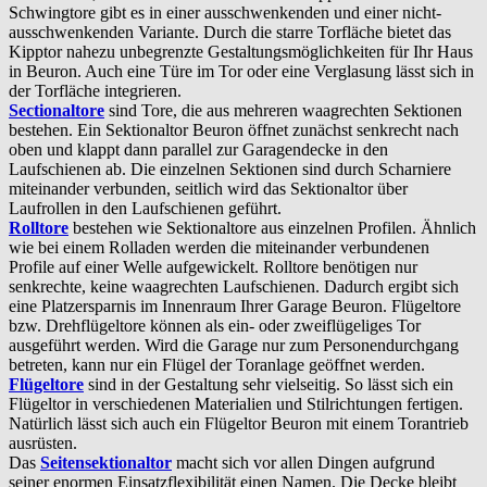
Schwingtore gibt es in einer ausschwenkenden und einer nicht-
ausschwenkenden Variante. Durch die starre Torfläche bietet das
Kipptor nahezu unbegrenzte Gestaltungsmöglichkeiten für Ihr Haus
in Beuron. Auch eine Türe im Tor oder eine Verglasung lässt sich in
der Torfläche integrieren.
Sectionaltore
sind Tore, die aus mehreren waagrechten Sektionen
bestehen. Ein Sektionaltor Beuron öffnet zunächst senkrecht nach
oben und klappt dann parallel zur Garagendecke in den
Laufschienen ab. Die einzelnen Sektionen sind durch Scharniere
miteinander verbunden, seitlich wird das Sektionaltor über
Laufrollen in den Laufschienen geführt.
Rolltore
bestehen wie Sektionaltore aus einzelnen Profilen. Ähnlich
wie bei einem Rolladen werden die miteinander verbundenen
Profile auf einer Welle aufgewickelt. Rolltore benötigen nur
senkrechte, keine waagrechten Laufschienen. Dadurch ergibt sich
eine Platzersparnis im Innenraum Ihrer Garage Beuron. Flügeltore
bzw. Drehflügeltore können als ein- oder zweiflügeliges Tor
ausgeführt werden. Wird die Garage nur zum Personendurchgang
betreten, kann nur ein Flügel der Toranlage geöffnet werden.
Flügeltore
sind in der Gestaltung sehr vielseitig. So lässt sich ein
Flügeltor in verschiedenen Materialien und Stilrichtungen fertigen.
Natürlich lässt sich auch ein Flügeltor Beuron mit einem Torantrieb
ausrüsten.
Das
Seitensektionaltor
macht sich vor allen Dingen aufgrund
seiner enormen Einsatzflexibilität einen Namen. Die Decke bleibt