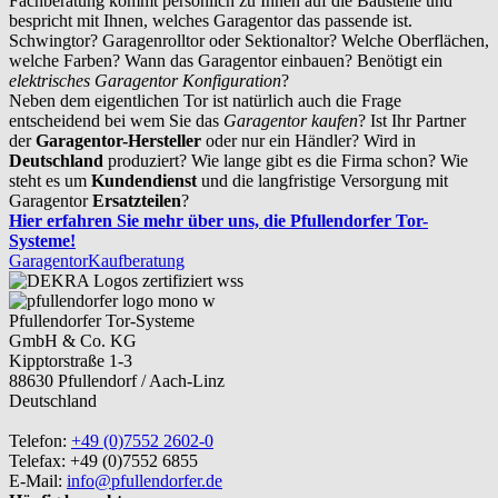
Fachberatung kommt persönlich zu Ihnen auf die Baustelle und
bespricht mit Ihnen, welches Garagentor das passende ist.
Schwingtor? Garagenrolltor oder Sektionaltor? Welche Oberflächen,
welche Farben? Wann das Garagentor einbauen? Benötigt ein
elektrisches Garagentor Konfiguration
?
Neben dem eigentlichen Tor ist natürlich auch die Frage
entscheidend bei wem Sie das
Garagentor kaufen
? Ist Ihr Partner
der
Garagentor-Hersteller
oder nur ein Händler? Wird in
Deutschland
produziert? Wie lange gibt es die Firma schon? Wie
steht es um
Kundendienst
und die langfristige Versorgung mit
Garagentor
Ersatzteilen
?
Hier erfahren Sie mehr über uns, die Pfullendorfer Tor-
Systeme!
Garagentor
Kaufberatung
Pfullendorfer Tor-Systeme
GmbH & Co. KG
Kipptorstraße 1-3
88630 Pfullendorf / Aach-Linz
Deutschland
Telefon:
+49 (0)7552 2602-0
Telefax: +49 (0)7552 6855
E-Mail:
info@pfullendorfer.de