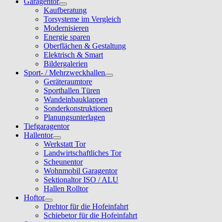
Garagentor
Kaufberatung
Torsysteme im Vergleich
Modernisieren
Energie sparen
Oberflächen & Gestaltung
Elektrisch & Smart
Bildergalerien
Sport- / Mehrzweckhallen
Geräteraumtore
Sporthallen Türen
Wandeinbauklappen
Sonderkonstruktionen
Planungsunterlagen
Tiefgaragentor
Hallentor
Werkstatt Tor
Landwirtschaftliches Tor
Scheunentor
Wohnmobil Garagentor
Sektionaltor ISO / ALU
Hallen Rolltor
Hoftor
Drehtor für die Hofeinfahrt
Schiebetor für die Hofeinfahrt