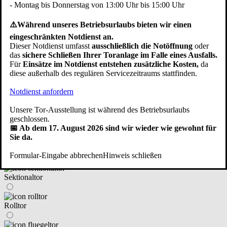
- Montag bis Donnerstag von 13:00 Uhr bis 15:00 Uhr
im Haus integriert
⚠️Während unseres Betriebsurlaubs bieten wir einen
eingeschränkten Notdienst an.
Dieser Notdienst umfasst
ausschließlich die Notöffnung
oder
neben dem Haus angebaut/freistehend
das
sichere Schließen Ihrer Toranlage im Falle eines Ausfalls.
Für
Einsätze im Notdienst entstehen zusätzliche Kosten,
da
diese außerhalb des regulären Servicezeitraums stattfinden.
eine Fertiggarage
Zurück
Weiter
Notdienst anfordern
④ An welchen Tortyp haben Sie gedacht?
Unsere Tor-Ausstellung ist während des Betriebsurlaubs
geschlossen.
📅 Ab dem 17. August 2026 sind wir wieder wie gewohnt für
Sie da.
Schwingtor (Kipptor)
Formular-Eingabe abbrechen
Hinweis schließen
Sektionaltor
Rolltor