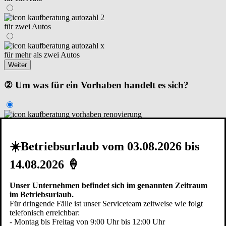
für zwei Autos
für mehr als zwei Autos
Weiter
② Um was für ein Vorhaben handelt es sich?
Renovierung I Modernisierung
☀️Betriebsurlaub vom 03.08.2026 bis
Neubau – Garage steht schon
14.08.2026 🍦
Neubau – in der Planungsphase
Unser Unternehmen befindet sich im genannten Zeitraum
Zurück
Weiter
im Betriebsurlaub.
Für dringende Fälle ist unser Serviceteam zeitweise wie folgt
③ Die Garage ist...
telefonisch erreichbar:
- Montag bis Freitag von 9:00 Uhr bis 12:00 Uhr