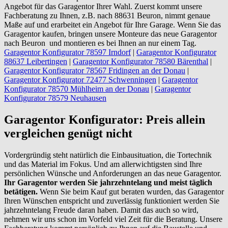
Angebot für das Garagentor Ihrer Wahl. Zuerst kommt unsere
Fachberatung zu Ihnen, z.B. nach 88631 Beuron, nimmt genaue
Maße auf und erarbeitet ein Angebot für Ihre Garage. Wenn Sie das
Garagentor kaufen, bringen unsere Monteure das neue Garagentor
nach Beuron und montieren es bei Ihnen an nur einem Tag.
Garagentor Konfigurator 78597 Irndorf
|
Garagentor Konfigurator
88637 Leibertingen
|
Garagentor Konfigurator 78580 Bärenthal
|
Garagentor Konfigurator 78567 Fridingen an der Donau
|
Garagentor Konfigurator 72477 Schwenningen
|
Garagentor
Konfigurator 78570 Mühlheim an der Donau
|
Garagentor
Konfigurator 78579 Neuhausen
Garagentor Konfigurator: Preis allein
vergleichen genügt nicht
Vordergründig steht natürlich die Einbausituation, die Tortechnik
und das Material im Fokus. Und am allerwichtigsten sind Ihre
persönlichen Wünsche und Anforderungen an das neue Garagentor.
Ihr Garagentor werden Sie jahrzehntelang und meist täglich
betätigen.
Wenn Sie beim Kauf gut beraten wurden, das Garagentor
Ihren Wünschen entspricht und zuverlässig funktioniert werden Sie
jahrzehntelang Freude daran haben. Damit das auch so wird,
nehmen wir uns schon im Vorfeld viel Zeit für die Beratung. Unsere