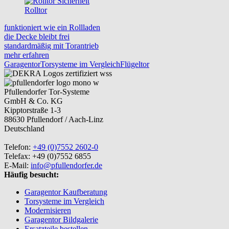
Rolltor
funktioniert wie ein Rollladen
die Decke bleibt frei
standardmäßig mit Torantrieb
mehr erfahren
Garagentor
Torsysteme im Vergleich
Flügeltor
Pfullendorfer Tor-Systeme
GmbH & Co. KG
Kipptorstraße 1-3
88630 Pfullendorf / Aach-Linz
Deutschland
Telefon:
+49 (0)7552 2602-0
Telefax: +49 (0)7552 6855
E-Mail:
info@pfullendorfer.de
Häufig besucht:
Garagentor Kaufberatung
Torsysteme im Vergleich
Modernisieren
Garagentor Bildgalerie
Ersatzteile bestellen