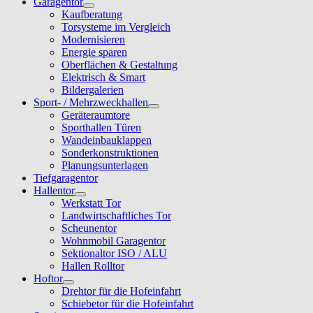
Garagentor
Kaufberatung
Torsysteme im Vergleich
Modernisieren
Energie sparen
Oberflächen & Gestaltung
Elektrisch & Smart
Bildergalerien
Sport- / Mehrzweckhallen
Geräteraumtore
Sporthallen Türen
Wandeinbauklappen
Sonderkonstruktionen
Planungsunterlagen
Tiefgaragentor
Hallentor
Werkstatt Tor
Landwirtschaftliches Tor
Scheunentor
Wohnmobil Garagentor
Sektionaltor ISO / ALU
Hallen Rolltor
Hoftor
Drehtor für die Hofeinfahrt
Schiebetor für die Hofeinfahrt