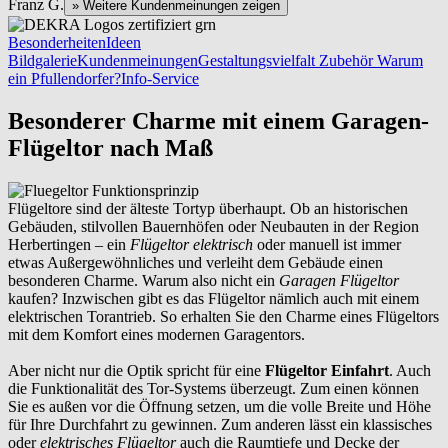
Franz G.
» Weitere Kundenmeinungen zeigen
Besonderheiten
Ideen
Bildgalerie
Kundenmeinungen
Gestaltungsvielfalt
Zubehör
Warum
ein Pfullendorfer?
Info-Service
Besonderer Charme mit einem Garagen-
Flügeltor nach Maß
Flügeltore sind der älteste Tortyp überhaupt. Ob an historischen
Gebäuden, stilvollen Bauernhöfen oder Neubauten in der Region
Herbertingen – ein
Flügeltor elektrisch
oder manuell ist immer
etwas Außergewöhnliches und verleiht dem Gebäude einen
besonderen Charme. Warum also nicht ein
Garagen Flügeltor
kaufen? Inzwischen gibt es das Flügeltor nämlich auch mit einem
elektrischen Torantrieb. So erhalten Sie den Charme eines Flügeltors
mit dem Komfort eines modernen Garagentors.
Aber nicht nur die Optik spricht für eine
Flügeltor Einfahrt
. Auch
die Funktionalität des Tor-Systems überzeugt. Zum einen können
Sie es außen vor die Öffnung setzen, um die volle Breite und Höhe
für Ihre Durchfahrt zu gewinnen. Zum anderen lässt ein klassisches
oder
elektrisches Flügeltor
auch die Raumtiefe und Decke der