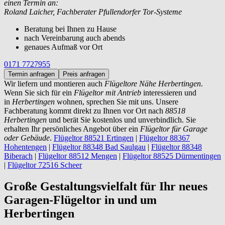
einen Termin an:
Roland Laicher, Fachberater Pfullendorfer Tor-Systeme
Beratung bei Ihnen zu Hause
nach Vereinbarung auch abends
genaues Aufmaß vor Ort
0171 7727955
Termin anfragen
Preis anfragen
Wir liefern und montieren auch
Flügeltore Nähe Herbertingen
.
Wenn Sie sich für ein
Flügeltor mit Antrieb
interessieren und
in
Herbertingen
wohnen, sprechen Sie mit uns. Unsere
Fachberatung kommt direkt zu Ihnen vor Ort nach
88518
Herbertingen
und berät Sie kostenlos und unverbindlich. Sie
erhalten Ihr persönliches Angebot über ein
Flügeltor für Garage
oder Gebäude
.
Flügeltor 88521 Ertingen
|
Flügeltor 88367
Hohentengen
|
Flügeltor 88348 Bad Saulgau
|
Flügeltor 88348
Biberach
|
Flügeltor 88512 Mengen
|
Flügeltor 88525 Dürmentingen
|
Flügeltor 72516 Scheer
Große Gestaltungsvielfalt für Ihr neues
Garagen-Flügeltor in und um
Herbertingen