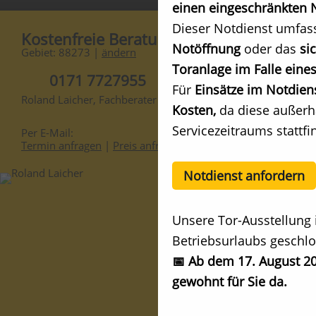
einen eingeschränkten N
Dieser Notdienst umfas
Kostenfreie Beratung
Notöffnung
oder das
si
Gebiet: 88273 |
ändern
Toranlage im Falle eines
0171 7727955
Für
Einsätze im Notdien
Roland Laicher, Fachberater
Kosten,
da diese außerh
Servicezeitraums stattfi
Per E-Mail:
Termin anfragen
|
Preis anfragen
Notdienst anfordern
Unsere Tor-Ausstellung 
Betriebsurlaubs geschlo
📅 Ab dem 17. August 20
gewohnt für Sie da.