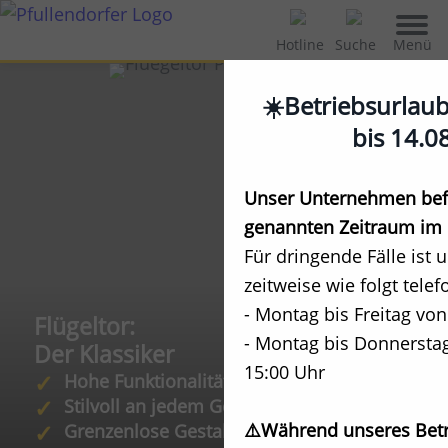
Menü
Hotline
Suche
☀️Betriebsurlau
bis 14.0
Unser Unternehmen befi
genannten Zeitraum im 
Für dringende Fälle ist 
zeitweise wie folgt telef
- Montag bis Freitag von
Flügeltor:
- Montag bis Donnerstag
Der Klassiker
15:00 Uhr
Hohe Funktionalität
Stilvoll an jedem Gebäude
⚠️Während unseres Betr
Grenzenlose Gestaltungsmöglichkeiten