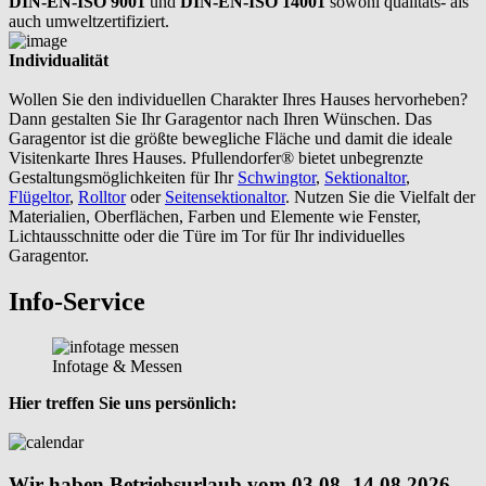
DIN-EN-ISO 9001
und
DIN-EN-ISO 14001
sowohl qualitäts- als
auch umweltzertifiziert.
Individualität
Wollen Sie den individuellen Charakter Ihres Hauses hervorheben?
Dann gestalten Sie Ihr Garagentor nach Ihren Wünschen. Das
Garagentor ist die größte bewegliche Fläche und damit die ideale
Visitenkarte Ihres Hauses. Pfullendorfer® bietet unbegrenzte
Gestaltungsmöglichkeiten für Ihr
Schwingtor
,
Sektionaltor
,
Flügeltor
,
Rolltor
oder
Seitensektionaltor
. Nutzen Sie die Vielfalt der
Materialien, Oberflächen, Farben und Elemente wie Fenster,
Lichtausschnitte oder die Türe im Tor für Ihr individuelles
Garagentor.
Info-Service
Infotage & Messen
Hier treffen Sie uns persönlich:
Wir haben Betriebsurlaub vom 03.08.-14.08.2026