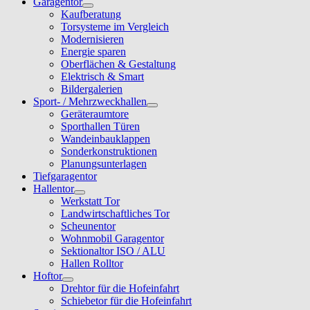
Garagentor
Kaufberatung
Torsysteme im Vergleich
Modernisieren
Energie sparen
Oberflächen & Gestaltung
Elektrisch & Smart
Bildergalerien
Sport- / Mehrzweckhallen
Geräteraumtore
Sporthallen Türen
Wandeinbauklappen
Sonderkonstruktionen
Planungsunterlagen
Tiefgaragentor
Hallentor
Werkstatt Tor
Landwirtschaftliches Tor
Scheunentor
Wohnmobil Garagentor
Sektionaltor ISO / ALU
Hallen Rolltor
Hoftor
Drehtor für die Hofeinfahrt
Schiebetor für die Hofeinfahrt