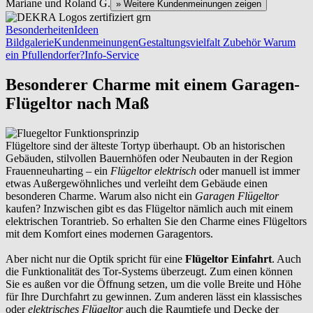
Mariane und Roland G.
» Weitere Kundenmeinungen zeigen
Besonderheiten
Ideen
Bildgalerie
Kundenmeinungen
Gestaltungsvielfalt
Zubehör
Warum
ein Pfullendorfer?
Info-Service
Besonderer Charme mit einem Garagen-
Flügeltor nach Maß
Flügeltore sind der älteste Tortyp überhaupt. Ob an historischen
Gebäuden, stilvollen Bauernhöfen oder Neubauten in der Region
Frauenneuharting – ein
Flügeltor elektrisch
oder manuell ist immer
etwas Außergewöhnliches und verleiht dem Gebäude einen
besonderen Charme. Warum also nicht ein
Garagen Flügeltor
kaufen? Inzwischen gibt es das Flügeltor nämlich auch mit einem
elektrischen Torantrieb. So erhalten Sie den Charme eines Flügeltors
mit dem Komfort eines modernen Garagentors.
Aber nicht nur die Optik spricht für eine
Flügeltor Einfahrt
. Auch
die Funktionalität des Tor-Systems überzeugt. Zum einen können
Sie es außen vor die Öffnung setzen, um die volle Breite und Höhe
für Ihre Durchfahrt zu gewinnen. Zum anderen lässt ein klassisches
oder
elektrisches Flügeltor
auch die Raumtiefe und Decke der