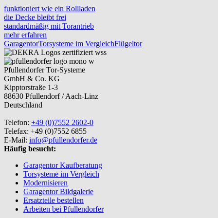
funktioniert wie ein Rollladen
die Decke bleibt frei
standardmäßig mit Torantrieb
mehr erfahren
Garagentor
Torsysteme im Vergleich
Flügeltor
Pfullendorfer Tor-Systeme
GmbH & Co. KG
Kipptorstraße 1-3
88630 Pfullendorf / Aach-Linz
Deutschland
Telefon:
+49 (0)7552 2602-0
Telefax: +49 (0)7552 6855
E-Mail:
info@pfullendorfer.de
Häufig besucht:
Garagentor Kaufberatung
Torsysteme im Vergleich
Modernisieren
Garagentor Bildgalerie
Ersatzteile bestellen
Arbeiten bei Pfullendorfer