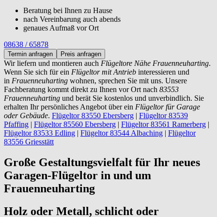
Beratung bei Ihnen zu Hause
nach Vereinbarung auch abends
genaues Aufmaß vor Ort
08638 / 65878
Termin anfragen
Preis anfragen
Wir liefern und montieren auch
Flügeltore Nähe Frauenneuharting
.
Wenn Sie sich für ein
Flügeltor mit Antrieb
interessieren und
in
Frauenneuharting
wohnen, sprechen Sie mit uns. Unsere
Fachberatung kommt direkt zu Ihnen vor Ort nach
83553
Frauenneuharting
und berät Sie kostenlos und unverbindlich. Sie
erhalten Ihr persönliches Angebot über ein
Flügeltor für Garage
oder Gebäude
.
Flügeltor 83550 Ebersberg
|
Flügeltor 83539
Pfaffing
|
Flügeltor 85560 Ebersberg
|
Flügeltor 83561 Ramerberg
|
Flügeltor 83533 Edling
|
Flügeltor 83544 Albaching
|
Flügeltor
83556 Griesstätt
Große Gestaltungsvielfalt für Ihr neues
Garagen-Flügeltor in und um
Frauenneuharting
Holz oder Metall, schlicht oder