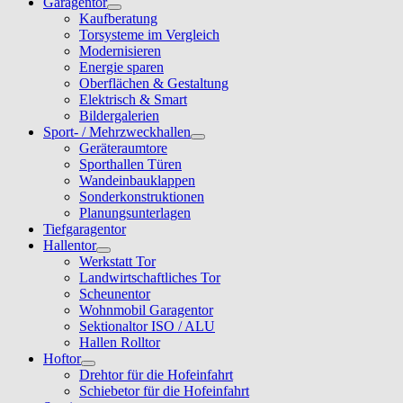
Garagentor
Kaufberatung
Torsysteme im Vergleich
Modernisieren
Energie sparen
Oberflächen & Gestaltung
Elektrisch & Smart
Bildergalerien
Sport- / Mehrzweckhallen
Geräteraumtore
Sporthallen Türen
Wandeinbauklappen
Sonderkonstruktionen
Planungsunterlagen
Tiefgaragentor
Hallentor
Werkstatt Tor
Landwirtschaftliches Tor
Scheunentor
Wohnmobil Garagentor
Sektionaltor ISO / ALU
Hallen Rolltor
Hoftor
Drehtor für die Hofeinfahrt
Schiebetor für die Hofeinfahrt