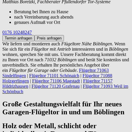
Matthias Boretzki, Fachberater Pfullendorfer Tor-Systeme
Beratung bei Ihnen zu Hause
nach Vereinbarung auch abends
genaues Aufmaß vor Ort
0176 10248247
Termin anfragen
Preis anfragen
Wir liefern und montieren auch
Flügeltore Nähe Böblingen
. Wenn
Sie sich für ein
Flügeltor mit Antrieb
interessieren und in
Böblingen
wohnen, sprechen Sie mit uns. Unsere Fachberatung kommt direkt
zu Ihnen vor Ort nach
71032 Böblingen
und berät Sie kostenlos und
unverbindlich. Sie erhalten Ihr persönliches Angebot über
ein
Flügeltor für Garage oder Gebäude
.
Flügeltor 71063
Sindelfingen
|
Flügeltor 71101 Schönaich
|
Flügeltor 71088
Holzgerlingen
|
Flügeltor 71106 Magstadt
|
Flügeltor 71157
Hildrizhausen
|
Flügeltor 71120 Grafenau
|
Flügeltor 71093 Weil im
Schönbuch
Große Gestaltungsvielfalt für Ihr neues
Garagen-Flügeltor in und um Böblingen
Holz oder Metall, schlicht oder