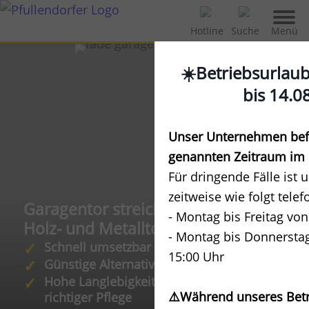
Menü
Hotline
Suche
☀️Betriebsurlau
bis 14.0
Unser Unternehmen befi
genannten Zeitraum im 
Für dringende Fälle ist 
zeitweise wie folgt telef
Garagentor streichen:
- Montag bis Freitag von
Holz- und Metalltore pflegen
- Montag bis Donnerstag
Schnell umsetzbar
15:00 Uhr
Günstige Alternative zum Austausch
Hohe Langlebigkeit des Materials bei
⚠️Während unseres Betr
richtiger Pflege