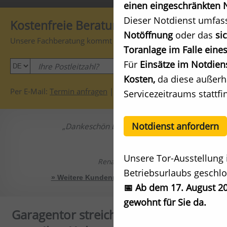
einen eingeschränkten N
Dieser Notdienst umfas
Kostenfreie Beratung
Notöffnung
oder das
si
Unsere Fachberatung kommt gerne zu Ihnen:
Toranlage im Falle eines
Für
Einsätze im Notdien
OK
Kosten,
da diese außerh
Per E-Mail:
Termin anfragen
|
Preis anfragen
Servicezeitraums stattfi
Notdienst anfordern
Dankeschön bin begeistert.
Unsere Tor-Ausstellung 
Renate S.
Betriebsurlaubs geschlo
» Weitere Kundenmeinungen zeigen
📅 Ab dem 17. August 20
gewohnt für Sie da.
Garagentor streichen: So pflegen Sie