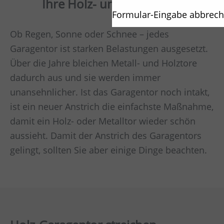
Ihre Holz- und Metalltore
Formular-Eingabe abbrec
Ob Regen, Sonne oder Schnee – jedes
Garagentor ist starken Belastungen ausgesetzt.
Über die Jahre bleichen Metall- und Holztore
dadurch aus und sie werden immer
unansehnlicher. Ist das Garagentor noch intakt,
ist ein neuer Anstrich die einfachste Maßnahme,
damit ein Holz- oder Metalltor wieder schön
aussieht. Damit der Anstrich des Garagentors
gelingt, sollten Sie aber einige Dinge beachten.