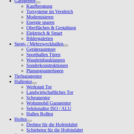
Garagentor
Kaufberatung
Torsysteme im Vergleich
Modernisieren
Energie sparen
Oberflächen & Gestaltung
Elektrisch & Smart
Bildergalerien
Sport- / Mehrzweckhallen
Geräteraumtore
Sporthallen Türen
Wandeinbauklappen
Sonderkonstruktionen
Planungsunterlagen
Tiefgaragentor
Hallentor
Werkstatt Tor
Landwirtschaftliches Tor
Scheunentor
Wohnmobil Garagentor
Sektionaltor ISO / ALU
Hallen Rolltor
Hoftor
Drehtor für die Hofeinfahrt
Schiebetor für die Hofeinfahrt