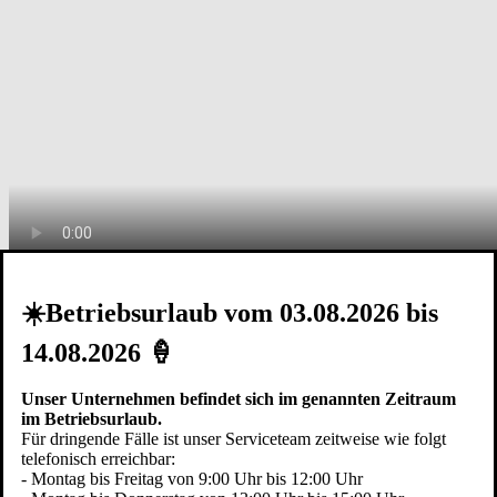
Home
☀️Betriebsurlaub vom 03.08.2026 bis
14.08.2026 🍦
Pfullendorfer Tor-Systeme
GmbH & Co. KG
Unser Unternehmen befindet sich im genannten Zeitraum
Kipptorstraße 1-3
im Betriebsurlaub.
88630 Pfullendorf / Aach-Linz
Für dringende Fälle ist unser Serviceteam zeitweise wie folgt
Deutschland
telefonisch erreichbar:
- Montag bis Freitag von 9:00 Uhr bis 12:00 Uhr
Telefon:
+49 (0)7552 2602-0