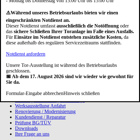
- Montag bis Donnerstag von 13:00 Uhr bis 15:00 Uhr
Telefax: +49 (0)7552 6855
E-Mail:
info@pfullendorfer.de
Häufig besucht:
⚠️Während unseres Betriebsurlaubs bieten wir einen
eingeschränkten Notdienst an.
Garagentor Kaufberatung
Dieser Notdienst umfasst
ausschließlich die Notöffnung
oder
Torsysteme im Vergleich
das
sichere Schließen Ihrer Toranlage im Falle eines Ausfalls.
Modernisieren
Für
Einsätze im Notdienst entstehen zusätzliche Kosten,
da
Garagentor Bildgalerie
diese außerhalb des regulären Servicezeitraums stattfinden.
Ersatzteile bestellen
Arbeiten bei Pfullendorfer
Notdienst anfordern
Unsere Tor-Ausstellung ist während des Betriebsurlaubs
geschlossen.
📅 Ab dem 17. August 2026 sind wir wieder wie gewohnt für
Auf Google werden wir mit Ø 4.0 Sternen bei 110 Rezensionen
Sie da.
bewertet.
Service:
Formular-Eingabe abbrechen
Hinweis schließen
Beratungstermin / Angebotsanfrage
Werksausstellung Anfahrt
Renovierung / Modernisierung
Kundendienst / Reparatur
Prüfung BG/TÜV
Downloads
Ihre Frage an uns